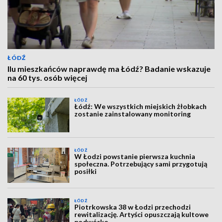
ŁÓDŹ
Ilu mieszkańców naprawdę ma Łódź? Badanie wskazuje
na 60 tys. osób więcej
ŁÓDŹ
Łódź: We wszystkich miejskich żłobkach
zostanie zainstalowany monitoring
ŁÓDŹ
W Łodzi powstanie pierwsza kuchnia
społeczna. Potrzebujący sami przygotują
posiłki
ŁÓDŹ
Piotrkowska 38 w Łodzi przechodzi
rewitalizację. Artyści opuszczają kultowe
podwórko