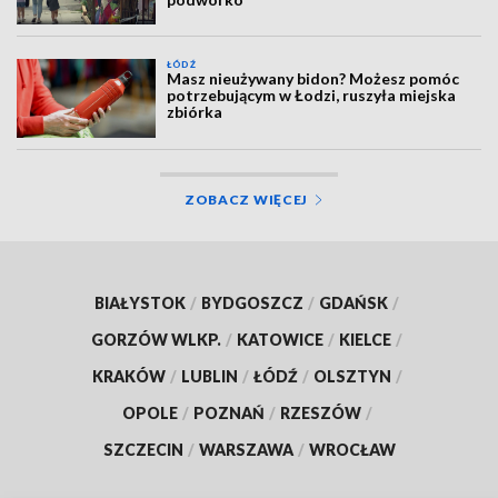
ŁÓDŹ
Masz nieużywany bidon? Możesz pomóc
potrzebującym w Łodzi, ruszyła miejska
zbiórka
ZOBACZ WIĘCEJ
BIAŁYSTOK
/
BYDGOSZCZ
/
GDAŃSK
/
GORZÓW WLKP.
/
KATOWICE
/
KIELCE
/
KRAKÓW
/
LUBLIN
/
ŁÓDŹ
/
OLSZTYN
/
OPOLE
/
POZNAŃ
/
RZESZÓW
/
SZCZECIN
/
WARSZAWA
/
WROCŁAW