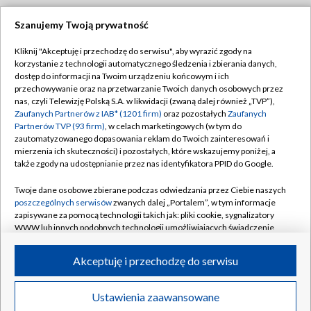
Szanujemy Twoją prywatność
Dołącz do nas:
Kliknij "Akceptuję i przechodzę do serwisu", aby wyrazić zgody na
korzystanie z technologii automatycznego śledzenia i zbierania danych,
TVP
dostęp do informacji na Twoim urządzeniu końcowym i ich
Abonament TVP
przechowywanie oraz na przetwarzanie Twoich danych osobowych przez
Regulamin TVP
nas, czyli Telewizję Polską S.A. w likwidacji (zwaną dalej również „TVP”),
Emisja w TVP
Polityka prywatności
Zaufanych Partnerów z IAB* (1201 firm)
oraz pozostałych
Zaufanych
Partnerów TVP (93 firm)
, w celach marketingowych (w tym do
Centrum informacji TVP
Moje zgody
zautomatyzowanego dopasowania reklam do Twoich zainteresowań i
mierzenia ich skuteczności) i pozostałych, które wskazujemy poniżej, a
Naziemna Telewizja Cyfrowa
Pomoc
także zgody na udostępnianie przez nas identyfikatora PPID do Google.
Sklep TVP
Biuro reklamy
Twoje dane osobowe zbierane podczas odwiedzania przez Ciebie naszych
Rada Programowa
Kontakt
poszczególnych serwisów
zwanych dalej „Portalem”, w tym informacje
zapisywane za pomocą technologii takich jak: pliki cookie, sygnalizatory
System NOS
WWW lub innych podobnych technologii umożliwiających świadczenie
dopasowanych i bezpiecznych usług, personalizację treści oraz reklam,
Informacje o nadawcy
Kanały
udostępnianie funkcji mediów społecznościowych oraz analizowanie
Akceptuję i przechodzę do serwisu
ruchu w Internecie.
Program dla prasy
©2026 Telewizja Polska S.A. w likwidacji
Biuro Reklamy
Twoje dane osobowe zbierane podczas odwiedzania przez Ciebie
Ustawienia zaawansowane
poszczególnych serwisów
na Portalu, takie jak adresy IP, identyfikatory