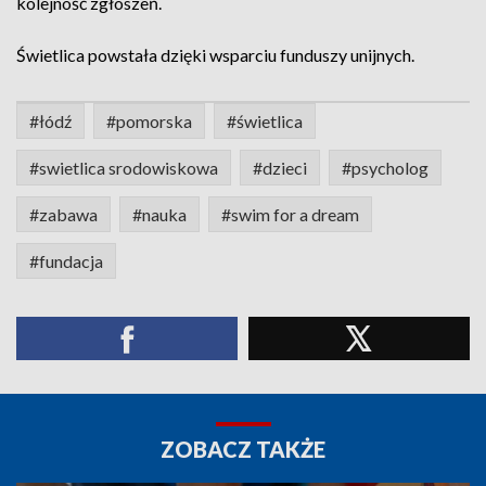
kolejność zgłoszeń.
Świetlica powstała dzięki wsparciu funduszy unijnych.
#łódź
#pomorska
#świetlica
#swietlica srodowiskowa
#dzieci
#psycholog
#zabawa
#nauka
#swim for a dream
#fundacja
ZOBACZ TAKŻE