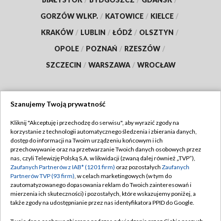
GORZÓW WLKP.
/
KATOWICE
/
KIELCE
/
KRAKÓW
/
LUBLIN
/
ŁÓDŹ
/
OLSZTYN
/
OPOLE
/
POZNAŃ
/
RZESZÓW
/
SZCZECIN
/
WARSZAWA
/
WROCŁAW
Szanujemy Twoją prywatność
Dołącz do nas:
Kliknij "Akceptuję i przechodzę do serwisu", aby wyrazić zgody na
korzystanie z technologii automatycznego śledzenia i zbierania danych,
TVP
dostęp do informacji na Twoim urządzeniu końcowym i ich
Abonament TVP
przechowywanie oraz na przetwarzanie Twoich danych osobowych przez
Regulamin TVP
nas, czyli Telewizję Polską S.A. w likwidacji (zwaną dalej również „TVP”),
Emisja w TVP
Zaufanych Partnerów z IAB* (1201 firm)
oraz pozostałych
Zaufanych
Polityka prywatności
Partnerów TVP (93 firm)
, w celach marketingowych (w tym do
Centrum informacji TVP
Moje zgody
zautomatyzowanego dopasowania reklam do Twoich zainteresowań i
mierzenia ich skuteczności) i pozostałych, które wskazujemy poniżej, a
Naziemna Telewizja Cyfrowa
Pomoc
także zgody na udostępnianie przez nas identyfikatora PPID do Google.
Sklep TVP
Biuro reklamy