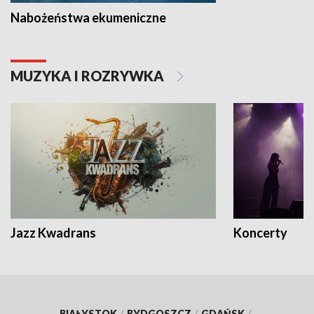
Nabożeństwa ekumeniczne
MUZYKA I ROZRYWKA
Jazz Kwadrans
Koncerty
BIAŁYSTOK
/
BYDGOSZCZ
/
GDAŃSK
/