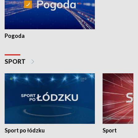
Pogoda
SPORT
Sport po łódzku
Sport