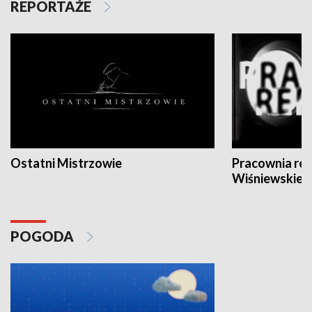
REPORTAŻE
Ostatni Mistrzowie
Pracownia re
Wiśniewskieg
POGODA