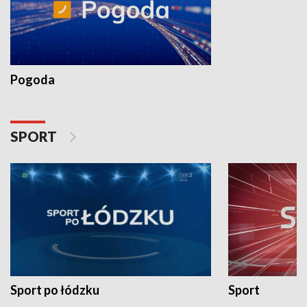
Pogoda
SPORT
Sport po łódzku
Sport