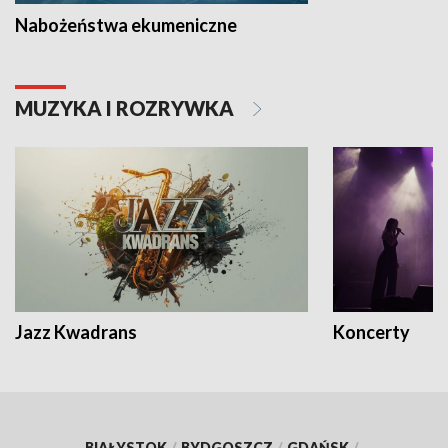
Nabożeństwa ekumeniczne
MUZYKA I ROZRYWKA
Jazz Kwadrans
Koncerty
BIAŁYSTOK
/
BYDGOSZCZ
/
GDAŃSK
/