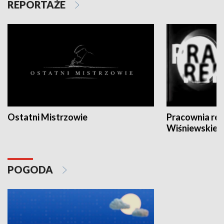
REPORTAŻE
Ostatni Mistrzowie
Pracownia re
Wiśniewskieg
POGODA