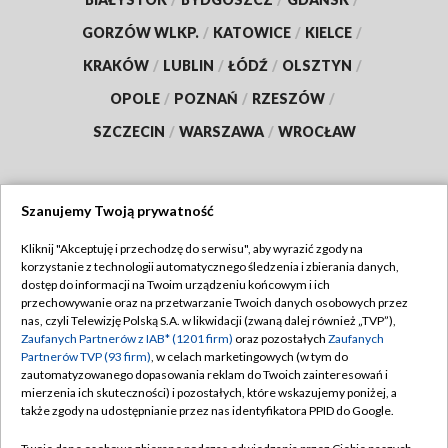
GORZÓW WLKP.
/
KATOWICE
/
KIELCE
/
KRAKÓW
/
LUBLIN
/
ŁÓDŹ
/
OLSZTYN
/
OPOLE
/
POZNAŃ
/
RZESZÓW
/
SZCZECIN
/
WARSZAWA
/
WROCŁAW
Szanujemy Twoją prywatność
Dołącz do nas:
Kliknij "Akceptuję i przechodzę do serwisu", aby wyrazić zgody na
korzystanie z technologii automatycznego śledzenia i zbierania danych,
TVP
dostęp do informacji na Twoim urządzeniu końcowym i ich
Abonament TVP
przechowywanie oraz na przetwarzanie Twoich danych osobowych przez
Regulamin TVP
nas, czyli Telewizję Polską S.A. w likwidacji (zwaną dalej również „TVP”),
Emisja w TVP
Zaufanych Partnerów z IAB* (1201 firm)
oraz pozostałych
Zaufanych
Polityka prywatności
Partnerów TVP (93 firm)
, w celach marketingowych (w tym do
Centrum informacji TVP
Moje zgody
zautomatyzowanego dopasowania reklam do Twoich zainteresowań i
mierzenia ich skuteczności) i pozostałych, które wskazujemy poniżej, a
Naziemna Telewizja Cyfrowa
Pomoc
także zgody na udostępnianie przez nas identyfikatora PPID do Google.
Sklep TVP
Biuro reklamy