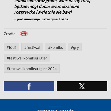
komiksami oraz grami, więc każdy tutaj
będzie mógł dopasować do siebie
rozgrywkę i świetnie się bawi
– podsumowuje Katarzyna Tośta.
Źródło:
#łódź
#festiwal
#komiks
#gry
#festiwal komiksu i gier
#festiwal komiksu i gier 2024