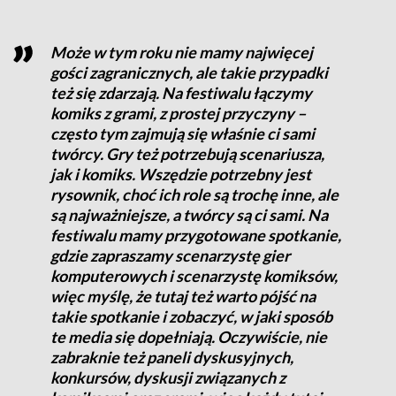
Może w tym roku nie mamy najwięcej
gości zagranicznych, ale takie przypadki
też się zdarzają. Na festiwalu łączymy
komiks z grami, z prostej przyczyny –
często tym zajmują się właśnie ci sami
twórcy. Gry też potrzebują scenariusza,
jak i komiks. Wszędzie potrzebny jest
rysownik, choć ich role są trochę inne, ale
są najważniejsze, a twórcy są ci sami. Na
festiwalu mamy przygotowane spotkanie,
gdzie zapraszamy scenarzystę gier
komputerowych i scenarzystę komiksów,
więc myślę, że tutaj też warto pójść na
takie spotkanie i zobaczyć, w jaki sposób
te media się dopełniają. Oczywiście, nie
zabraknie też paneli dyskusyjnych,
konkursów, dyskusji związanych z