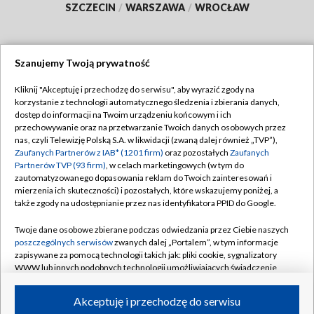
SZCZECIN
/
WARSZAWA
/
WROCŁAW
Szanujemy Twoją prywatność
Dołącz do nas:
Kliknij "Akceptuję i przechodzę do serwisu", aby wyrazić zgody na
korzystanie z technologii automatycznego śledzenia i zbierania danych,
TVP
dostęp do informacji na Twoim urządzeniu końcowym i ich
Abonament TVP
przechowywanie oraz na przetwarzanie Twoich danych osobowych przez
Regulamin TVP
nas, czyli Telewizję Polską S.A. w likwidacji (zwaną dalej również „TVP”),
Emisja w TVP
Polityka prywatności
Zaufanych Partnerów z IAB* (1201 firm)
oraz pozostałych
Zaufanych
Partnerów TVP (93 firm)
, w celach marketingowych (w tym do
Centrum informacji TVP
Moje zgody
zautomatyzowanego dopasowania reklam do Twoich zainteresowań i
mierzenia ich skuteczności) i pozostałych, które wskazujemy poniżej, a
Naziemna Telewizja Cyfrowa
Pomoc
także zgody na udostępnianie przez nas identyfikatora PPID do Google.
Sklep TVP
Biuro reklamy
Twoje dane osobowe zbierane podczas odwiedzania przez Ciebie naszych
Rada Programowa
Kontakt
poszczególnych serwisów
zwanych dalej „Portalem”, w tym informacje
zapisywane za pomocą technologii takich jak: pliki cookie, sygnalizatory
System NOS
WWW lub innych podobnych technologii umożliwiających świadczenie
dopasowanych i bezpiecznych usług, personalizację treści oraz reklam,
Informacje o nadawcy
Kanały
udostępnianie funkcji mediów społecznościowych oraz analizowanie
Akceptuję i przechodzę do serwisu
ruchu w Internecie.
Program dla prasy