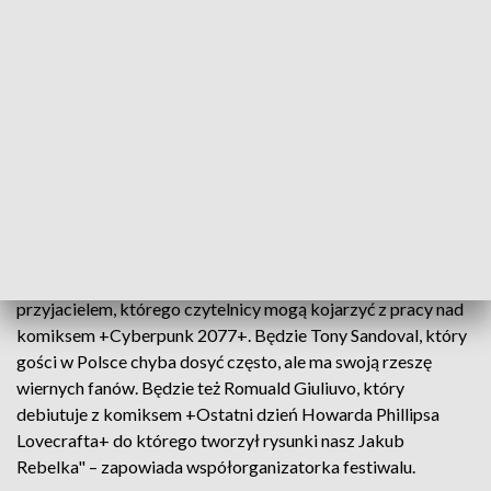
rozpoznawalną twórczynią. Dodatkowo mamy też taką małą
mikrowystawę, upamiętniającą Adriana Madeja. On był
moim kolegą ze szkoły, z liceum plastycznego i jest bardzo
ciekawym twórcą" – mówi Tośta.
Na Międzynarodowym Festiwalu Komiksu i Gier nie
zabraknie też gości zagranicznych. "Do nas przyjedzie Greg
Rucka, którego gościliśmy dwa lata temu, ale jest on
rozchwytywanym scenarzystą. On jest autorem +Gotham
Central, +Wonder Woman+, serii +Lazarus+. Pojawi się Filipe
Andrade – on jest Portugalczykiem i naszym wielkim
przyjacielem, którego czytelnicy mogą kojarzyć z pracy nad
komiksem +Cyberpunk 2077+. Będzie Tony Sandoval, który
gości w Polsce chyba dosyć często, ale ma swoją rzeszę
wiernych fanów. Będzie też Romuald Giuliuvo, który
debiutuje z komiksem +Ostatni dzień Howarda Phillipsa
Lovecrafta+ do którego tworzył rysunki nasz Jakub
Rebelka" – zapowiada współorganizatorka festiwalu.