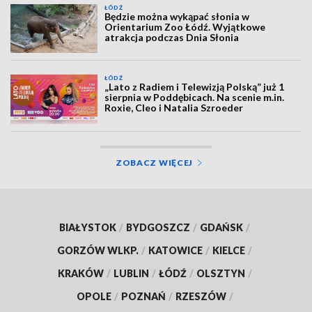
ŁÓDŹ
Będzie można wykąpać słonia w
Orientarium Zoo Łódź. Wyjątkowe
atrakcja podczas Dnia Słonia
ŁÓDŹ
„Lato z Radiem i Telewizją Polską” już 1
sierpnia w Poddębicach. Na scenie m.in.
Roxie, Cleo i Natalia Szroeder
ZOBACZ WIĘCEJ
BIAŁYSTOK
/
BYDGOSZCZ
/
GDAŃSK
/
GORZÓW WLKP.
/
KATOWICE
/
KIELCE
/
KRAKÓW
/
LUBLIN
/
ŁÓDŹ
/
OLSZTYN
/
OPOLE
/
POZNAŃ
/
RZESZÓW
/