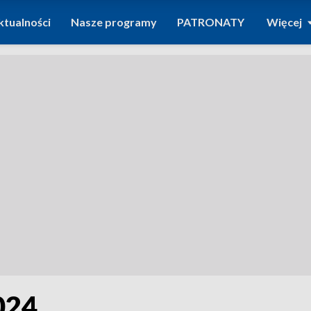
ktualności
Nasze programy
PATRONATY
Więcej
024