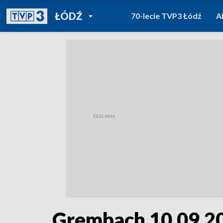
POWRÓT DO
ŁÓDŹ
70-lecie TVP3 Łódź
A
TVP REGIONY
Grembach 10.09.2