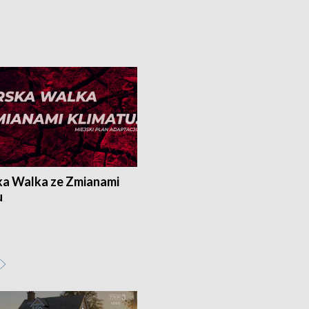
ka Walka ze Zmianami
u