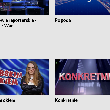
wie reporterskie -
Pogoda
 z Wami
m okiem
Konkretnie