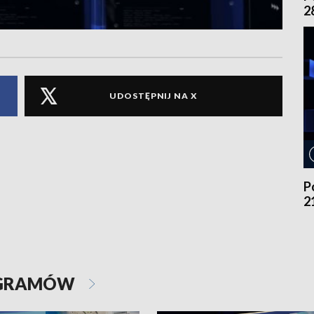
2
UDOSTĘPNIJ NA X
P
2
OGRAMÓW