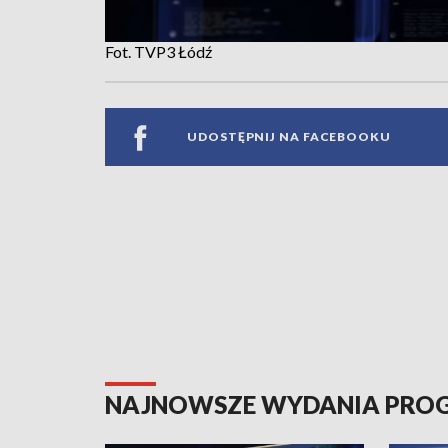
Fot. TVP3 Łódź
UDOSTĘPNIJ NA FACEBOOKU
NAJNOWSZE WYDANIA PR