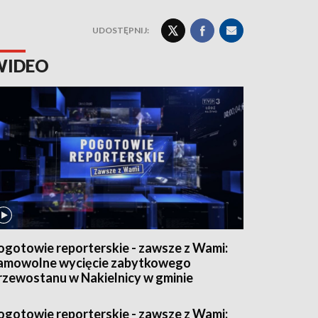
UDOSTĘPNIJ:
WIDEO
ogotowie reporterskie - zawsze z Wami:
amowolne wycięcie zabytkowego
rzewostanu w Nakielnicy w gminie
leksandrów Łódzki
ogotowie reporterskie - zawsze z Wami: