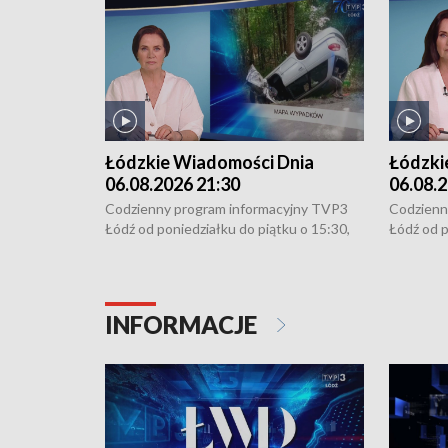
Łódzkie Wiadomości Dnia
Łódzki
06.08.2026 21:30
06.08.2
Codzienny program informacyjny TVP3
Codzienn
Łódź od poniedziałku do piątku o 15:30,
Łódź od p
16:30, 18:30 i 21:30. W weekendy o
16:30, 18
18:30 i 21:30.
18:30 i 2
INFORMACJE