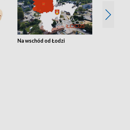
Na wschód od Łodzi
Zimowe szal
Polski