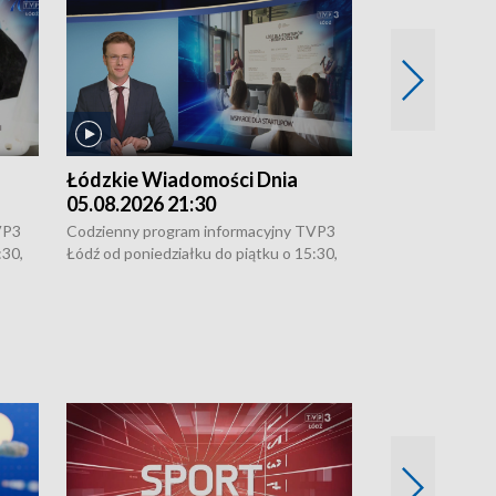
Łódzkie Wiadomości Dnia
Łódzkie Wia
05.08.2026 21:30
05.08.2026 1
VP3
Codzienny program informacyjny TVP3
Codzienny progr
:30,
Łódź od poniedziałku do piątku o 15:30,
Łódź od poniedzi
16:30, 18:30 i 21:30. W weekendy o
16:30, 18:30 i 2
18:30 i 21:30.
18:30 i 21:30.