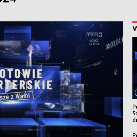
P
S
d
A
P