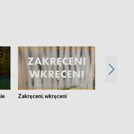
nie
Zakręceni, wkręceni
Skarby Łodzi