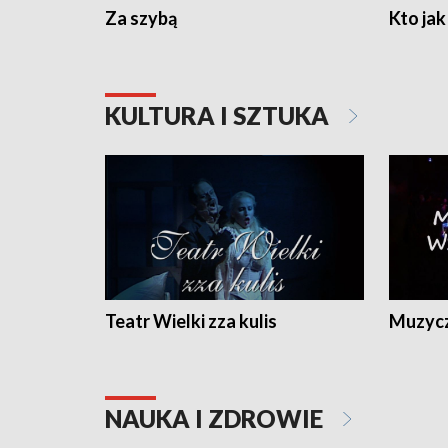
Za szybą
Kto jak 
KULTURA I SZTUKA
Teatr Wielki zza kulis
Muzycz
NAUKA I ZDROWIE