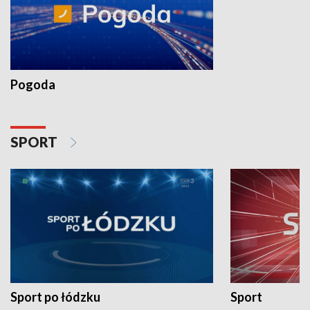
Pogoda
SPORT
Sport po łódzku
Sport