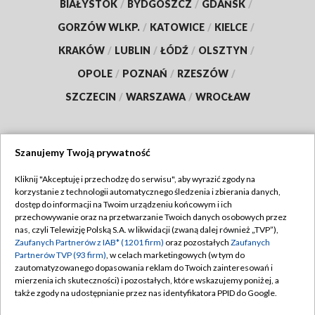
BIAŁYSTOK
/
BYDGOSZCZ
/
GDAŃSK
/
GORZÓW WLKP.
/
KATOWICE
/
KIELCE
/
KRAKÓW
/
LUBLIN
/
ŁÓDŹ
/
OLSZTYN
/
OPOLE
/
POZNAŃ
/
RZESZÓW
/
SZCZECIN
/
WARSZAWA
/
WROCŁAW
Szanujemy Twoją prywatność
Dołącz do nas:
Kliknij "Akceptuję i przechodzę do serwisu", aby wyrazić zgody na
korzystanie z technologii automatycznego śledzenia i zbierania danych,
TVP
dostęp do informacji na Twoim urządzeniu końcowym i ich
Abonament TVP
przechowywanie oraz na przetwarzanie Twoich danych osobowych przez
Regulamin TVP
nas, czyli Telewizję Polską S.A. w likwidacji (zwaną dalej również „TVP”),
Emisja w TVP
Zaufanych Partnerów z IAB* (1201 firm)
oraz pozostałych
Zaufanych
Polityka prywatności
Partnerów TVP (93 firm)
, w celach marketingowych (w tym do
Centrum informacji TVP
Moje zgody
zautomatyzowanego dopasowania reklam do Twoich zainteresowań i
mierzenia ich skuteczności) i pozostałych, które wskazujemy poniżej, a
Naziemna Telewizja Cyfrowa
Pomoc
także zgody na udostępnianie przez nas identyfikatora PPID do Google.
Sklep TVP
Biuro reklamy