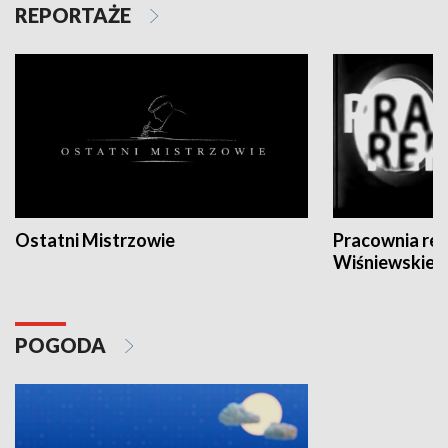
REPORTAŻE
Ostatni Mistrzowie
Pracownia re
Wiśniewskieg
POGODA