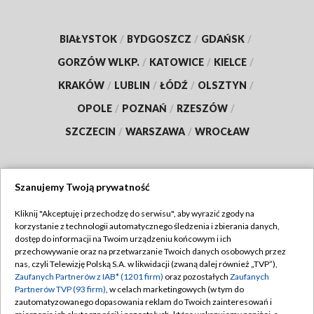
BIAŁYSTOK
/
BYDGOSZCZ
/
GDAŃSK
/
GORZÓW WLKP.
/
KATOWICE
/
KIELCE
/
KRAKÓW
/
LUBLIN
/
ŁÓDŹ
/
OLSZTYN
/
OPOLE
/
POZNAŃ
/
RZESZÓW
/
SZCZECIN
/
WARSZAWA
/
WROCŁAW
Szanujemy Twoją prywatność
Dołącz do nas:
Kliknij "Akceptuję i przechodzę do serwisu", aby wyrazić zgody na
korzystanie z technologii automatycznego śledzenia i zbierania danych,
TVP
dostęp do informacji na Twoim urządzeniu końcowym i ich
Abonament TVP
przechowywanie oraz na przetwarzanie Twoich danych osobowych przez
Regulamin TVP
nas, czyli Telewizję Polską S.A. w likwidacji (zwaną dalej również „TVP”),
Emisja w TVP
Polityka prywatności
Zaufanych Partnerów z IAB* (1201 firm)
oraz pozostałych
Zaufanych
Partnerów TVP (93 firm)
, w celach marketingowych (w tym do
Centrum informacji TVP
Moje zgody
zautomatyzowanego dopasowania reklam do Twoich zainteresowań i