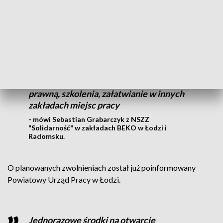
Firma zapewnia, że pracownicy nie zostaną pozostawieni bez
wsparcia.
Obiecali pomagać jeżeli chodzi o pomoc
prawną, szkolenia, załatwianie w innych
zakładach miejsc pracy
- mówi Sebastian Grabarczyk z NSZZ
"Solidarność" w zakładach BEKO w Łodzi i
Radomsku.
O planowanych zwolnieniach został już poinformowany
Powiatowy Urząd Pracy w Łodzi.
Jednorazowe środki na otwarcie