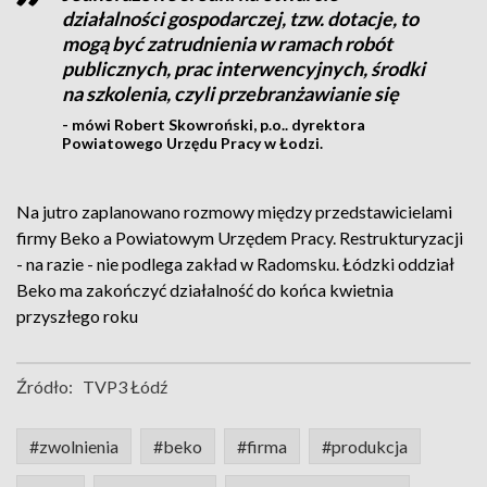
działalności gospodarczej, tzw. dotacje, to
mogą być zatrudnienia w ramach robót
publicznych, prac interwencyjnych, środki
na szkolenia, czyli przebranżawianie się
- mówi Robert Skowroński, p.o.. dyrektora
Powiatowego Urzędu Pracy w Łodzi.
Na jutro zaplanowano rozmowy między przedstawicielami
firmy Beko a Powiatowym Urzędem Pracy. Restrukturyzacji
- na razie - nie podlega zakład w Radomsku. Łódzki oddział
Beko ma zakończyć działalność do końca kwietnia
przyszłego roku
Źródło:
TVP3 Łódź
#zwolnienia
#beko
#firma
#produkcja