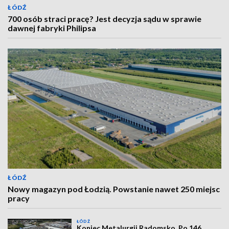
ŁÓDŹ
700 osób straci pracę? Jest decyzja sądu w sprawie
dawnej fabryki Philipsa
ŁÓDŹ
Nowy magazyn pod Łodzią. Powstanie nawet 250 miejsc
pracy
ŁÓDŹ
Koniec Metalurgii Radomsko. Po 146