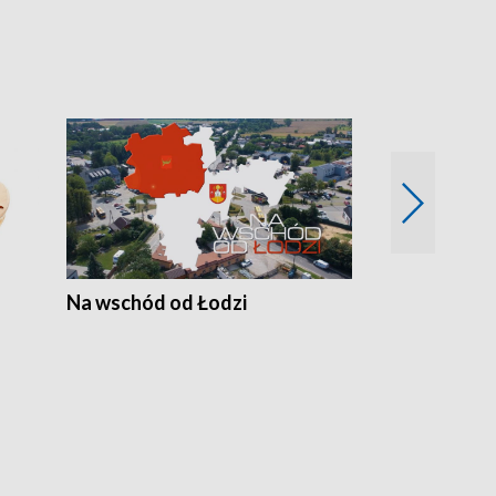
Na wschód od Łodzi
Zimowe szal
Polski