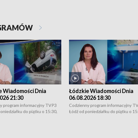
OGRAMÓW
e Wiadomości Dnia
Łódzkie Wiadomości Dnia
026 21:30
06.08.2026 18:30
y program informacyjny TVP3
Codzienny program informacyjny T
oniedziałku do piątku o 15:30,
Łódź od poniedziałku do piątku o 15
:30 i 21:30. W weekendy o
16:30, 18:30 i 21:30. W weekendy o
1:30.
18:30 i 21:30.