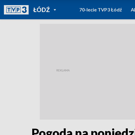
POWRÓT DO
ŁÓDŹ
70-lecie TVP3 Łódź
A
TVP REGIONY
Pogoda na poniedz