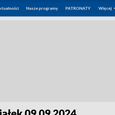
ktualności
Nasze programy
PATRONATY
Więcej
iałek 09.09.2024