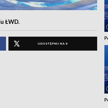
iu ŁWD.
P
UDOSTĘPNIJ NA X
P