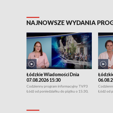
NAJNOWSZE WYDANIA PR
Łódzkie Wiadomości Dnia
Łódzki
07.08.2026 15:30
06.08.2
Codzienny program informacyjny TVP3
Codzienn
Łódź od poniedziałku do piątku o 15:30,
Łódź od p
16:30, 18:30 i 21:30. W weekendy o
16:30, 18
18:30 i 21:30.
18:30 i 2