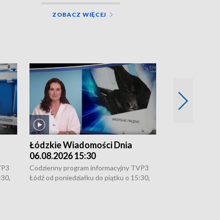
ZOBACZ WIĘCEJ
Łódzkie Wiadomości Dnia
Łódzkie Wia
06.08.2026 15:30
05.08.2026 2
VP3
Codzienny program informacyjny TVP3
Codzienny progr
:30,
Łódź od poniedziałku do piątku o 15:30,
Łódź od poniedzi
16:30, 18:30 i 21:30. W weekendy o
16:30, 18:30 i 2
18:30 i 21:30.
18:30 i 21:30.