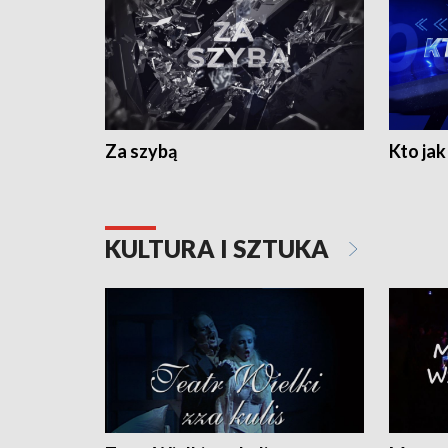
Za szybą
Kto jak 
KULTURA I SZTUKA