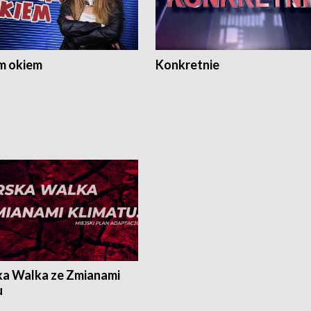
m okiem
Konkretnie
ka Walka ze Zmianami
u