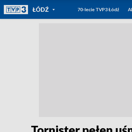
POWRÓT DO
ŁÓDŹ
70-lecie TVP3 Łódź
A
TVP REGIONY
Tornister pełen u