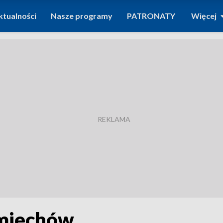
ktualności
Nasze programy
PATRONATY
Więcej
śmiechów