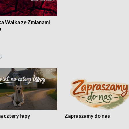
ka Walka ze Zmianami
u
a cztery łapy
Zapraszamy do nas