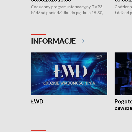
Codzienny program informacyjny TVP3
Codzienn
Łódź od poniedziałku do piątku o 15:30,
Łódź od p
16:30, 18:30 i 21:30. W weekendy o
16:30, 18
18:30 i 21:30.
18:30 i 2
INFORMACJE
ŁWD
Pogoto
zawsze