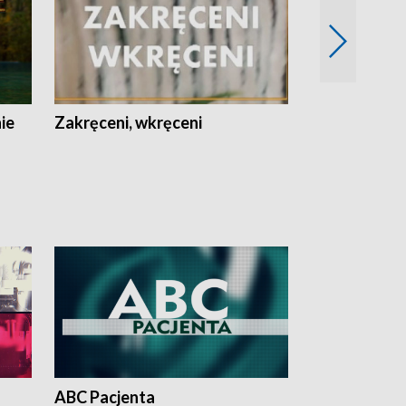
nie
Zakręceni, wkręceni
Skarby Łodzi
ABC Pacjenta