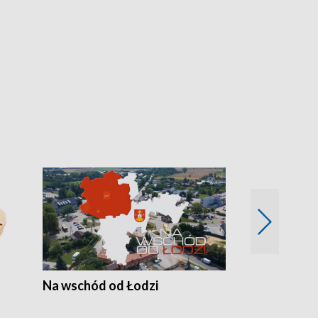
Na wschód od Łodzi
Zimowe szal
Polski