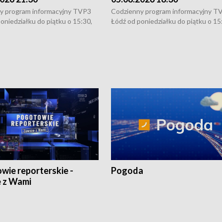
y program informacyjny TVP3
Codzienny program informacyjny T
oniedziałku do piątku o 15:30,
Łódź od poniedziałku do piątku o 15
:30 i 21:30. W weekendy o
16:30, 18:30 i 21:30. W weekendy o
1:30.
18:30 i 21:30.
wie reporterskie -
Pogoda
 z Wami