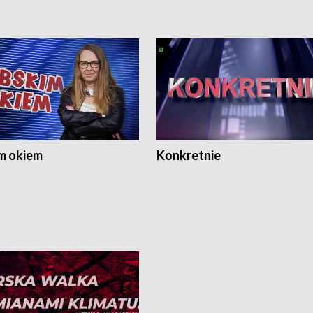
m okiem
Konkretnie