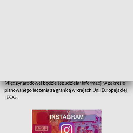
profilaktyki zabezpieczającej przed HPV i związanymi z
wirusem chorobami jest z powodzeniem stosowany w 125
krajach, m.in. w Stanach Zjednoczonych, Kanadzie, Australii.
Dodatkowo
w placówce NFZ będzie można skorzystać z
kiosku profilaktycznego
, w którym wykonamy
podstawowe badania, a ich wyniki omówić z doradcą ds.
profilaktyki i promocji zdrowia. Zainteresowanym
prezentowane będzie działanie portalu Diety NFZ oraz
informacje o dostępnych programach profilaktycznych NFZ i
MZ. Tego dnia pracownik Wydziału Współpracy
Międzynarodowej będzie też udzielał informacji w zakresie
planowanego leczenia za granicą w krajach Unii Europejskiej
i EOG.