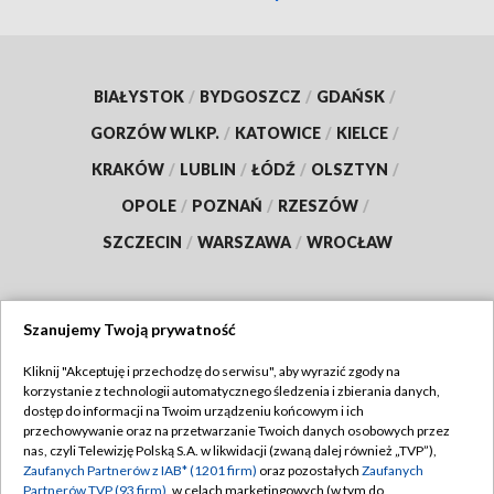
BIAŁYSTOK
/
BYDGOSZCZ
/
GDAŃSK
/
GORZÓW WLKP.
/
KATOWICE
/
KIELCE
/
KRAKÓW
/
LUBLIN
/
ŁÓDŹ
/
OLSZTYN
/
OPOLE
/
POZNAŃ
/
RZESZÓW
/
SZCZECIN
/
WARSZAWA
/
WROCŁAW
Szanujemy Twoją prywatność
Dołącz do nas:
Kliknij "Akceptuję i przechodzę do serwisu", aby wyrazić zgody na
korzystanie z technologii automatycznego śledzenia i zbierania danych,
TVP
dostęp do informacji na Twoim urządzeniu końcowym i ich
Abonament TVP
przechowywanie oraz na przetwarzanie Twoich danych osobowych przez
Regulamin TVP
nas, czyli Telewizję Polską S.A. w likwidacji (zwaną dalej również „TVP”),
Emisja w TVP
Zaufanych Partnerów z IAB* (1201 firm)
oraz pozostałych
Zaufanych
Polityka prywatności
Partnerów TVP (93 firm)
, w celach marketingowych (w tym do