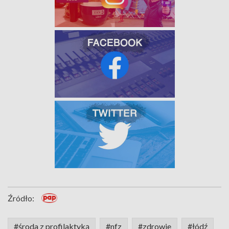
Źródło:
#środa z profilaktyką
#nfz
#zdrowie
#łódź