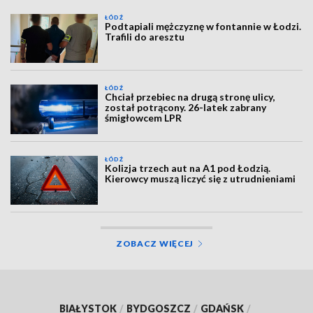
ŁÓDŹ
Podtapiali mężczyznę w fontannie w Łodzi.
Trafili do aresztu
ŁÓDŹ
Chciał przebiec na drugą stronę ulicy,
został potrącony. 26-latek zabrany
śmigłowcem LPR
ŁÓDŹ
Kolizja trzech aut na A1 pod Łodzią.
Kierowcy muszą liczyć się z utrudnieniami
ZOBACZ WIĘCEJ
BIAŁYSTOK
/
BYDGOSZCZ
/
GDAŃSK
/