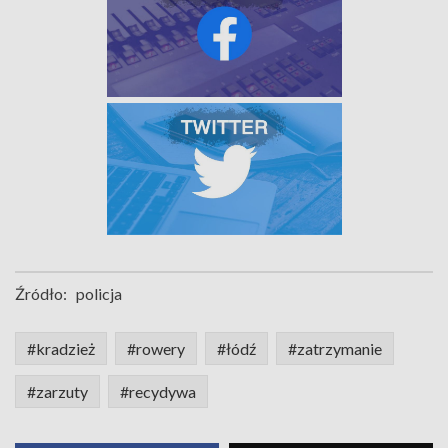
Źródło:
policja
#kradzież
#rowery
#łódź
#zatrzymanie
#zarzuty
#recydywa