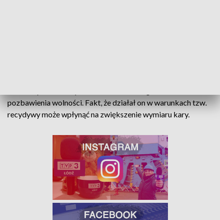
- informuje mł. asp. Maksymilian Jasiak z KMP
Łódź.
Złodziej jednośladów w rękach policjantów
Mężczyzna przyznał się do włamania oraz licznych kradzieży
rowerów, skuterów i hulajnóg, które następnie sprzedawał na
łódzkich targowiskach. Usłyszał łącznie 12 zarzutów, w tym
kradzieży i kradzieży z włamaniem, za co grozi kara do 10 lat
pozbawienia wolności. Fakt, że działał on w warunkach tzw.
recydywy może wpłynąć na zwiększenie wymiaru kary.