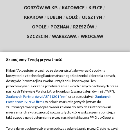
GORZÓW WLKP.
/
KATOWICE
/
KIELCE
/
KRAKÓW
/
LUBLIN
/
ŁÓDŹ
/
OLSZTYN
/
OPOLE
/
POZNAŃ
/
RZESZÓW
/
SZCZECIN
/
WARSZAWA
/
WROCŁAW
Szanujemy Twoją prywatność
Dołącz do nas:
Kliknij "Akceptuję i przechodzę do serwisu", aby wyrazić zgody na
korzystanie z technologii automatycznego śledzenia i zbierania danych,
TVP
dostęp do informacji na Twoim urządzeniu końcowym i ich
Abonament TVP
przechowywanie oraz na przetwarzanie Twoich danych osobowych przez
Regulamin TVP
nas, czyli Telewizję Polską S.A. w likwidacji (zwaną dalej również „TVP”),
Emisja w TVP
Zaufanych Partnerów z IAB* (1201 firm)
oraz pozostałych
Zaufanych
Polityka prywatności
Partnerów TVP (93 firm)
, w celach marketingowych (w tym do
Centrum informacji TVP
Moje zgody
zautomatyzowanego dopasowania reklam do Twoich zainteresowań i
mierzenia ich skuteczności) i pozostałych, które wskazujemy poniżej, a
Naziemna Telewizja Cyfrowa
Pomoc
także zgody na udostępnianie przez nas identyfikatora PPID do Google.
Sklep TVP
Biuro reklamy
Twoje dane osobowe zbierane podczas odwiedzania przez Ciebie naszych