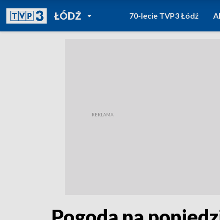
POWRÓT DO
ŁÓDŹ
70-lecie TVP3 Łódź
A
TVP REGIONY
Pogoda na poniedz