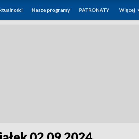
ktualności
Nasze programy
PATRONATY
Więcej
iałek 02.09.2024