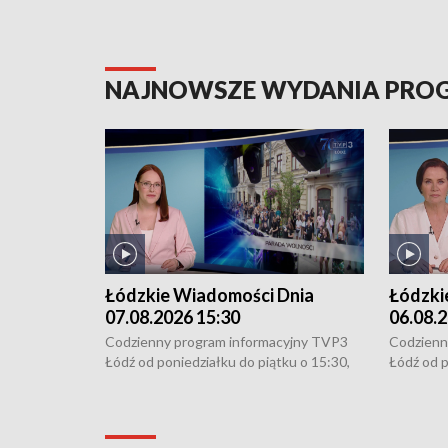
NAJNOWSZE WYDANIA PR
Łódzkie Wiadomości Dnia
Łódzki
07.08.2026 15:30
06.08.2
Codzienny program informacyjny TVP3
Codzienn
Łódź od poniedziałku do piątku o 15:30,
Łódź od p
16:30, 18:30 i 21:30. W weekendy o
16:30, 18
18:30 i 21:30.
18:30 i 2