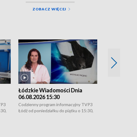
ZOBACZ WIĘCEJ
Łódzkie Wiadomości Dnia
Łódzkie Wia
06.08.2026 15:30
05.08.2026 2
VP3
Codzienny program informacyjny TVP3
Codzienny progr
:30,
Łódź od poniedziałku do piątku o 15:30,
Łódź od poniedzi
16:30, 18:30 i 21:30. W weekendy o
16:30, 18:30 i 2
18:30 i 21:30.
18:30 i 21:30.