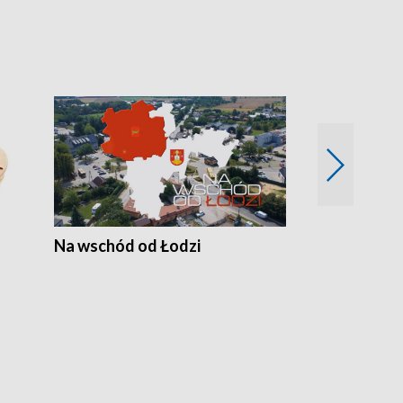
Na wschód od Łodzi
Zimowe szal
Polski