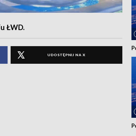
iu ŁWD.
P
UDOSTĘPNIJ NA X
P