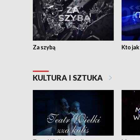
Za szybą
Kto jak 
KULTURA I SZTUKA