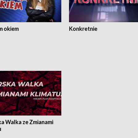
m okiem
Konkretnie
ka Walka ze Zmianami
u