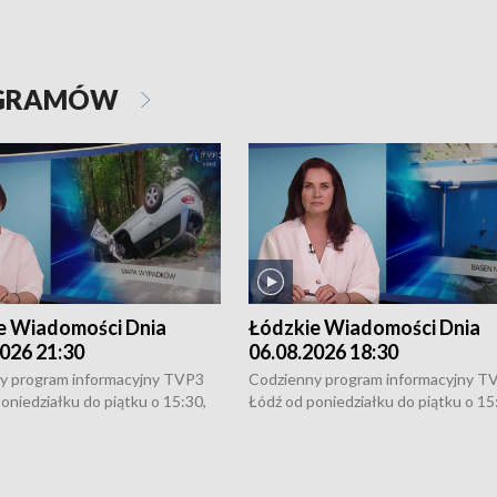
OGRAMÓW
e Wiadomości Dnia
Łódzkie Wiadomości Dnia
026 21:30
06.08.2026 18:30
y program informacyjny TVP3
Codzienny program informacyjny T
oniedziałku do piątku o 15:30,
Łódź od poniedziałku do piątku o 15
:30 i 21:30. W weekendy o
16:30, 18:30 i 21:30. W weekendy o
1:30.
18:30 i 21:30.