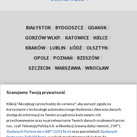
BIAŁYSTOK
/
BYDGOSZCZ
/
GDAŃSK
/
GORZÓW WLKP.
/
KATOWICE
/
KIELCE
/
KRAKÓW
/
LUBLIN
/
ŁÓDŹ
/
OLSZTYN
/
OPOLE
/
POZNAŃ
/
RZESZÓW
/
SZCZECIN
/
WARSZAWA
/
WROCŁAW
Szanujemy Twoją prywatność
Dołącz do nas:
Kliknij "Akceptuję i przechodzę do serwisu", aby wyrazić zgody na
korzystanie z technologii automatycznego śledzenia i zbierania danych,
TVP
dostęp do informacji na Twoim urządzeniu końcowym i ich
Abonament TVP
przechowywanie oraz na przetwarzanie Twoich danych osobowych przez
Regulamin TVP
nas, czyli Telewizję Polską S.A. w likwidacji (zwaną dalej również „TVP”),
Emisja w TVP
Zaufanych Partnerów z IAB* (1201 firm)
oraz pozostałych
Zaufanych
Polityka prywatności
Partnerów TVP (93 firm)
, w celach marketingowych (w tym do