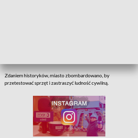
Fot. PAP/Marian Zubrzycki
1 września 1939 roku od godz. 4.40. do 14. na miasto spadło
380 bomb o łącznej wadze 46 ton. Według różnych źródeł w
wyniku ataku Luftwaffe zginęło od 1,2 do ponad 2 tys. osób.
W gruzach legło 75 proc. miejskiej zabudowy.
Zdaniem historyków, miasto zbombardowano, by
przetestować sprzęt i zastraszyć ludność cywilną.