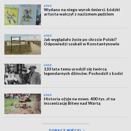
ŁÓDŹ
Wydano na niego wyrok śmierci. Łódzki
artysta walczył z nazizmem pędzlem
ŁÓDŹ
Jak wyglądało życie po chrzcie Polski?
Odpowiedzi szukali w Konstantynowie
ŁÓDŹ
133 lata temu urodził się twórca
legendarnych dżinsów. Pochodził z Łodzi
ŁÓDŹ
Historia ożyje na nowo. 400 tys. zł na
inscenizację Bitwy nad Wartą
ZOBACZ WIĘCEJ