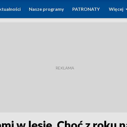
ktualności
Nasze programy
PATRONATY
Więcej
i w lesie. Choć z roku n