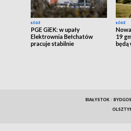
ŁÓDŹ
ŁÓDŹ
PGE GiEK: w upały
Nowa 
Elektrownia Bełchatów
19 gm
pracuje stabilnie
będą 
budow
BIAŁYSTOK
/
BYDGO
OLSZTY