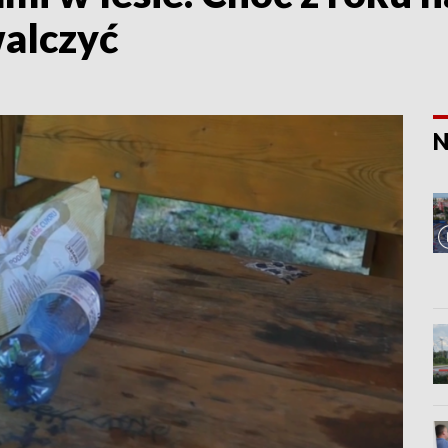
walczyć
N