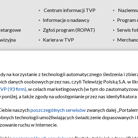
Centrum informacji TVP
Naziemna
Informacje o nadawcy
Program d
zetargowe
Zgłoś program (ROPAT)
Serwis fo
wizyjna
Kariera w TVP
Merchandi
Polityka prywatności
Moje zgody
Pomoc
Biuro re
ody na korzystanie z technologii automatycznego śledzenia i zbie
 danych osobowych przez nas, czyli Telewizję Polską S.A. w likw
VP (93 firm)
, w celach marketingowych (w tym do zautomatyzow
 poniżej, a także zgody na udostępnianie przez nas identyfikator
Ciebie naszych
poszczególnych serwisów
zwanych dalej „Portalem
obnych technologii umożliwiających świadczenie dopasowanych i be
zowanie ruchu w Internecie.