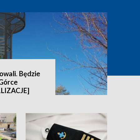
wali. Będzie
 Górce
ALIZACJE]