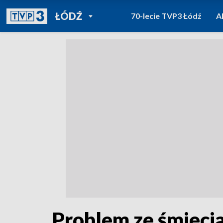
POWRÓT DO
ŁÓDŹ
70-lecie TVP3 Łódź
A
TVP REGIONY
Problem ze śmieciam