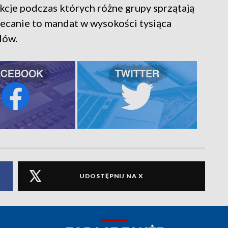
akcje podczas których różne grupy sprzątają
miecanie to mandat w wysokości tysiąca
dów.
UDOSTĘPNIJ NA X