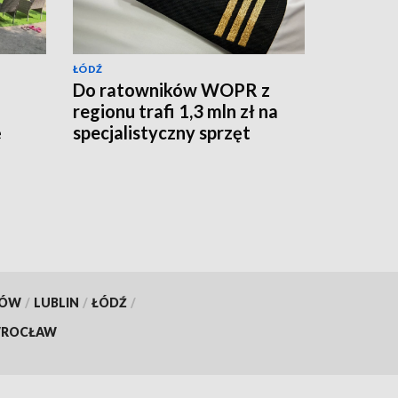
ŁÓDŹ
Do ratowników WOPR z
regionu trafi 1,3 mln zł na
ę
specjalistyczny sprzęt
KÓW
/
LUBLIN
/
ŁÓDŹ
/
ROCŁAW