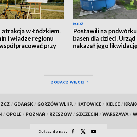
ŁÓDŹ
atrakcja w Łódzkiem.
Postawili na podwórku
in i władze regionu
basen dla dzieci. Urząd
współpracować przy
nakazał jego likwidacj
ie trasy rowerowej
ZOBACZ WIĘCEJ
SZCZ
/
GDAŃSK
/
GORZÓW WLKP.
/
KATOWICE
/
KIELCE
/
KRA
N
/
OPOLE
/
POZNAŃ
/
RZESZÓW
/
SZCZECIN
/
WARSZAWA
/
W
Dołącz do nas: