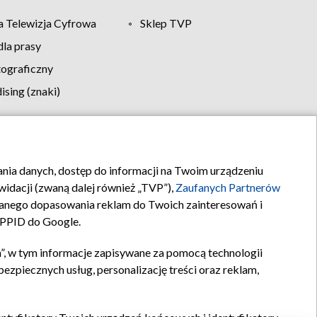
 Telewizja Cyfrowa
Sklep TVP
la prasy
tograficzny
sing (znaki)
klamy
Kontakt
rania danych, dostęp do informacji na Twoim urządzeniu
idacji (zwaną dalej również „TVP”),
Zaufanych Partnerów
anego dopasowania reklam do Twoich zainteresowań i
a PPID do Google.
”, w tym informacje zapisywane za pomocą technologii
zpiecznych usług, personalizację treści oraz reklam,