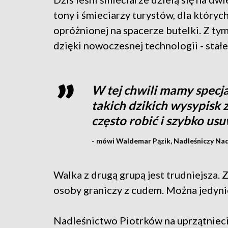
tony i śmieciarzy turystów, dla który
opróżnionej na spacerze butelki. Z ty
dzięki nowoczesnej technologii - sta
W tej chwili mamy spec
takich dzikich wysypisk z
często robić i szybko us
- mówi Waldemar Pązik, Nadleśniczy Na
Walka z drugą grupą jest trudniejsza.
osoby graniczy z cudem. Można jedyni
Nadleśnictwo Piotrków na uprzątnieci