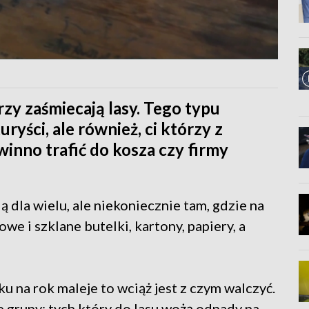
rzy zaśmiecają lasy. Tego typu
ryści, ale również, ci którzy z
nno trafić do kosza czy firmy
 dla wielu, ale niekoniecznie tam, gdzie na
we i szklane butelki, kartony, papiery, a
u na rok maleje to wciąż jest z czym walczyć.
ie grupy: tych który do lasu wożą odpady na