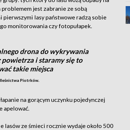
ch problemem jest zabranie ze sobą
mi pierwszymi lasy państwowe radzą sobie
łego monitorowania czy fotopułapek.
jalnego drona do wykrywania
 powietrza i staramy się to
uwać takie miejsca
dleśnictwa Piotrków.
 Złapanie na gorącym uczynku pojedynczej
e apelować.
e lasów ze śmieci rocznie wydaje około 500