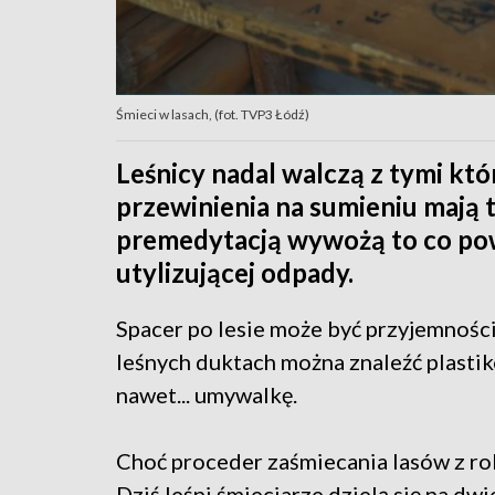
Śmieci w lasach, (fot. TVP3 Łódź)
Leśnicy nadal walczą z tymi któ
przewinienia na sumieniu mają tu
premedytacją wywożą to co powi
utylizującej odpady.
Spacer po lesie może być przyjemnością
leśnych duktach można znaleźć plastiko
nawet... umywalkę.
Choć proceder zaśmiecania lasów z rok
Dziś leśni śmieciarze dzielą się na dw