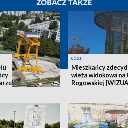
ZOBACZ TAKŻE
ŁÓDŹ
lu
Mieszkańcy zdecydo
ńcy
wieża widokowa na
arze
Rogowskiej [WIZU