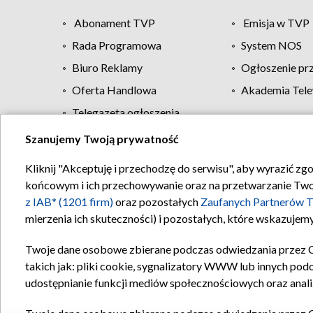
Abonament TVP
Emisja w TVP
Rada Programowa
System NOS
Biuro Reklamy
Ogłoszenie pr
Oferta Handlowa
Akademia Tele
Telegazeta ogłoszenia
Szanujemy Twoją prywatność
Regulamin TVP
Kliknij "Akceptuję i przechodzę do serwisu", aby wyrazić zg
końcowym i ich przechowywanie oraz na przetwarzanie Twoich
z IAB* (1201 firm)
oraz pozostałych
Zaufanych Partnerów T
mierzenia ich skuteczności) i pozostałych, które wskazujemy
Twoje dane osobowe zbierane podczas odwiedzania przez 
takich jak: pliki cookie, sygnalizatory WWW lub innych pod
udostępnianie funkcji mediów społecznościowych oraz anali