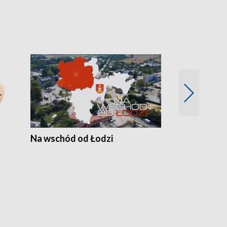
Na wschód od Łodzi
Zimowe szal
Polski