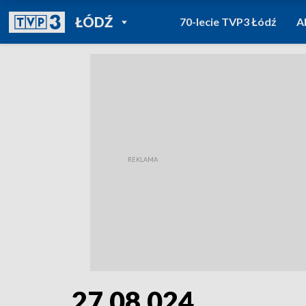
POWRÓT DO
ŁÓDŹ
70-lecie TVP3 Łódź
A
TVP REGIONY
27.08.024