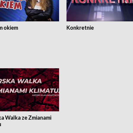
m okiem
Konkretnie
ka Walka ze Zmianami
u