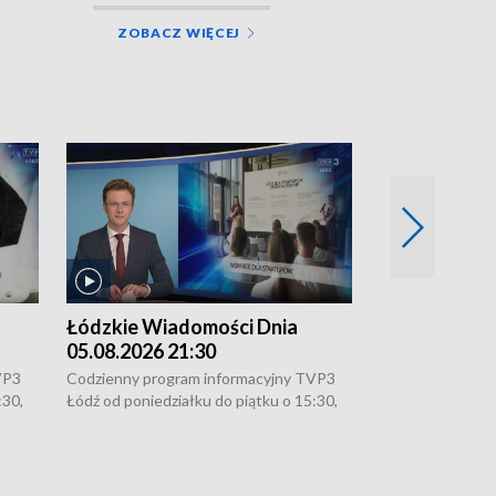
ZOBACZ WIĘCEJ
Łódzkie Wiadomości Dnia
Łódzkie Wia
05.08.2026 21:30
05.08.2026 1
VP3
Codzienny program informacyjny TVP3
Codzienny progr
:30,
Łódź od poniedziałku do piątku o 15:30,
Łódź od poniedzi
16:30, 18:30 i 21:30. W weekendy o
16:30, 18:30 i 2
18:30 i 21:30.
18:30 i 21:30.