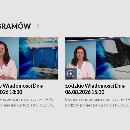
OGRAMÓW
e Wiadomości Dnia
Łódzkie Wiadomości Dnia
026 18:30
06.08.2026 15:30
y program informacyjny TVP3
Codzienny program informacyjny T
oniedziałku do piątku o 15:30,
Łódź od poniedziałku do piątku o 15
:30 i 21:30. W weekendy o
16:30, 18:30 i 21:30. W weekendy o
1:30.
18:30 i 21:30.