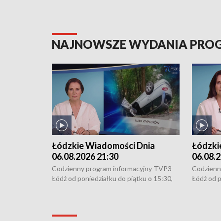
NAJNOWSZE WYDANIA PR
Łódzkie Wiadomości Dnia
Łódzki
06.08.2026 21:30
06.08.2
Codzienny program informacyjny TVP3
Codzienn
Łódź od poniedziałku do piątku o 15:30,
Łódź od p
16:30, 18:30 i 21:30. W weekendy o
16:30, 18
18:30 i 21:30.
18:30 i 2