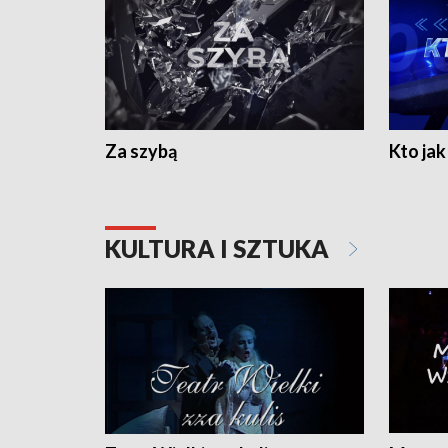
Za szybą
Kto jak 
KULTURA I SZTUKA