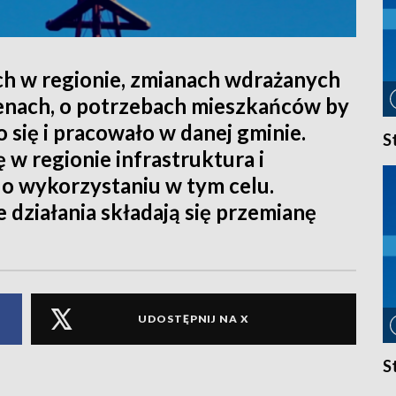
h w regionie, zmianach wdrażanych
enach, o potrzebach mieszkańców by
o się i pracowało w danej gminie.
S
ę w regionie infrastruktura i
 o wykorzystaniu w tym celu.
 działania składają się przemianę
UDOSTĘPNIJ NA X
S