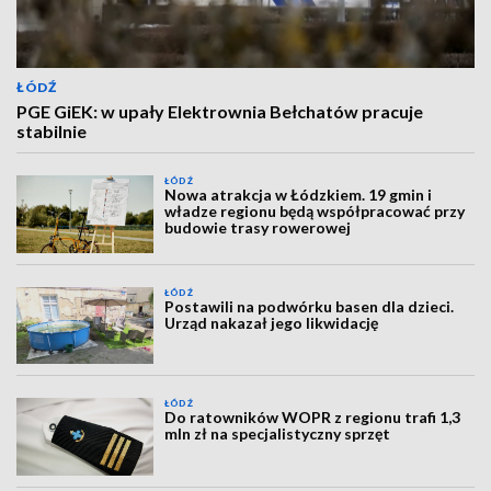
ŁÓDŹ
PGE GiEK: w upały Elektrownia Bełchatów pracuje
stabilnie
ŁÓDŹ
Nowa atrakcja w Łódzkiem. 19 gmin i
władze regionu będą współpracować przy
budowie trasy rowerowej
ŁÓDŹ
Postawili na podwórku basen dla dzieci.
Urząd nakazał jego likwidację
ŁÓDŹ
Do ratowników WOPR z regionu trafi 1,3
mln zł na specjalistyczny sprzęt