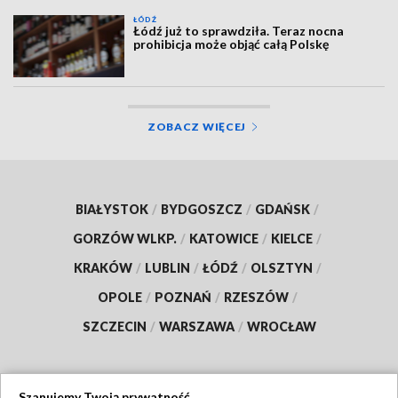
ŁÓDŹ
Łódź już to sprawdziła. Teraz nocna
prohibicja może objąć całą Polskę
ZOBACZ WIĘCEJ
BIAŁYSTOK
/
BYDGOSZCZ
/
GDAŃSK
/
GORZÓW WLKP.
/
KATOWICE
/
KIELCE
/
KRAKÓW
/
LUBLIN
/
ŁÓDŹ
/
OLSZTYN
/
OPOLE
/
POZNAŃ
/
RZESZÓW
/
SZCZECIN
/
WARSZAWA
/
WROCŁAW
Szanujemy Twoją prywatność