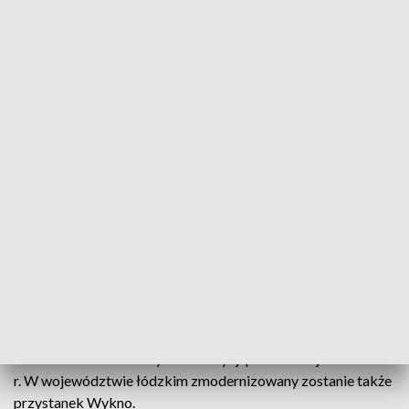
Program przystankowy w województwie
łódzkim
Program przystankowy w woj. łódzkim obejmuje 16
lokalizacji. Podróżni korzystają już z nowo wybudowanych
przystanków: Tomaszówek, Jedlicze k. Zgierza, Zgierz
Rudunki, Stare Grudze oraz ze zmodernizowanych
przystanków: Zaosie i Żakowice Południowe. Trwa budowa
przystanków na linii między Częstochową a Chorzewem
Siemkowicami: Nowa Brzeźnica, Ważne Młyny, Pieńki
Dubidzkie, Strzelce Wielkie, Wistka oraz Biała. W sierpniu
rozpoczęły się prace na przystanku Izabelów na linii Łódź –
Sieradz. Zakończenie tych inwestycji planowane jest w 2025
r. W województwie łódzkim zmodernizowany zostanie także
przystanek Wykno.