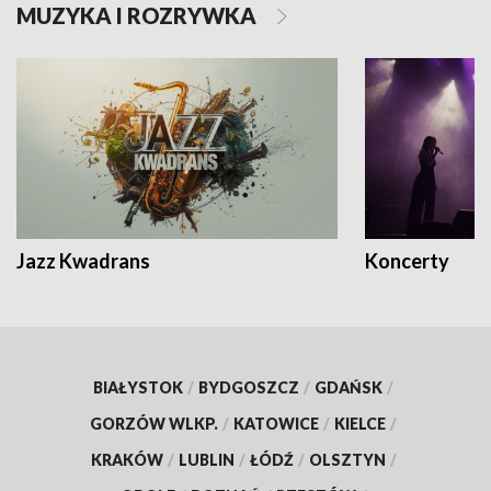
MUZYKA I ROZRYWKA
Jazz Kwadrans
Koncerty
BIAŁYSTOK
/
BYDGOSZCZ
/
GDAŃSK
/
GORZÓW WLKP.
/
KATOWICE
/
KIELCE
/
KRAKÓW
/
LUBLIN
/
ŁÓDŹ
/
OLSZTYN
/