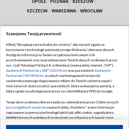
OPOLE
/
POZNAŃ
/
RZESZÓW
/
SZCZECIN
/
WARSZAWA
/
WROCŁAW
Szanujemy Twoją prywatność
Dołącz do nas:
Kliknij "Akceptuję i przechodzę do serwisu", aby wyrazić zgody na
korzystanie z technologii automatycznego śledzenia i zbierania danych,
TVP
dostęp do informacji na Twoim urządzeniu końcowym i ich
Abonament TVP
przechowywanie oraz na przetwarzanie Twoich danych osobowych przez
Regulamin TVP
nas, czyli Telewizję Polską S.A. w likwidacji (zwaną dalej również „TVP”),
Emisja w TVP
Zaufanych Partnerów z IAB* (1201 firm)
oraz pozostałych
Zaufanych
Polityka prywatności
Partnerów TVP (93 firm)
, w celach marketingowych (w tym do
Centrum informacji TVP
Moje zgody
zautomatyzowanego dopasowania reklam do Twoich zainteresowań i
mierzenia ich skuteczności) i pozostałych, które wskazujemy poniżej, a
Naziemna Telewizja Cyfrowa
Pomoc
także zgody na udostępnianie przez nas identyfikatora PPID do Google.
Sklep TVP
Biuro reklamy
Twoje dane osobowe zbierane podczas odwiedzania przez Ciebie naszych
Rada Programowa
poszczególnych serwisów
zwanych dalej „Portalem”, w tym informacje
Kontakt
zapisywane za pomocą technologii takich jak: pliki cookie, sygnalizatory
System NOS
WWW lub innych podobnych technologii umożliwiających świadczenie
dopasowanych i bezpiecznych usług, personalizację treści oraz reklam,
Informacje o nadawcy
Kanały
udostępnianie funkcji mediów społecznościowych oraz analizowanie