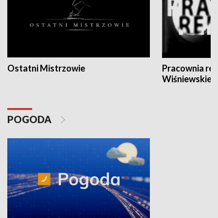
Ostatni Mistrzowie
Pracownia re
Wiśniewskieg
POGODA