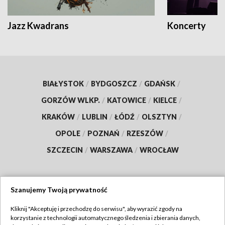
Jazz Kwadrans
Koncerty
BIAŁYSTOK
/
BYDGOSZCZ
/
GDAŃSK
/
GORZÓW WLKP.
/
KATOWICE
/
KIELCE
/
KRAKÓW
/
LUBLIN
/
ŁÓDŹ
/
OLSZTYN
/
OPOLE
/
POZNAŃ
/
RZESZÓW
/
SZCZECIN
/
WARSZAWA
/
WROCŁAW
Szanujemy Twoją prywatność
Dołącz do nas:
Kliknij "Akceptuję i przechodzę do serwisu", aby wyrazić zgody na
korzystanie z technologii automatycznego śledzenia i zbierania danych,
TVP