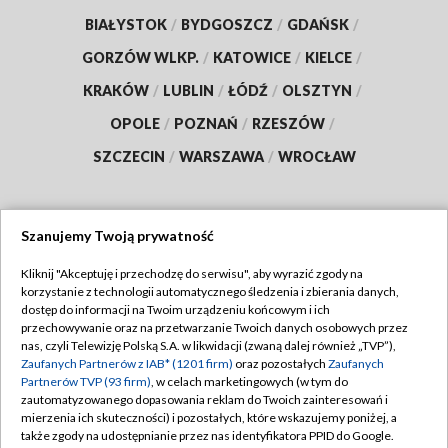
BIAŁYSTOK
/
BYDGOSZCZ
/
GDAŃSK
/
GORZÓW WLKP.
/
KATOWICE
/
KIELCE
/
KRAKÓW
/
LUBLIN
/
ŁÓDŹ
/
OLSZTYN
/
OPOLE
/
POZNAŃ
/
RZESZÓW
/
SZCZECIN
/
WARSZAWA
/
WROCŁAW
Szanujemy Twoją prywatność
Dołącz do nas:
Kliknij "Akceptuję i przechodzę do serwisu", aby wyrazić zgody na
korzystanie z technologii automatycznego śledzenia i zbierania danych,
TVP
dostęp do informacji na Twoim urządzeniu końcowym i ich
Abonament TVP
przechowywanie oraz na przetwarzanie Twoich danych osobowych przez
Regulamin TVP
nas, czyli Telewizję Polską S.A. w likwidacji (zwaną dalej również „TVP”),
Emisja w TVP
Zaufanych Partnerów z IAB* (1201 firm)
oraz pozostałych
Zaufanych
Polityka prywatności
Partnerów TVP (93 firm)
, w celach marketingowych (w tym do
Centrum informacji TVP
Moje zgody
zautomatyzowanego dopasowania reklam do Twoich zainteresowań i
mierzenia ich skuteczności) i pozostałych, które wskazujemy poniżej, a
Naziemna Telewizja Cyfrowa
Pomoc
także zgody na udostępnianie przez nas identyfikatora PPID do Google.