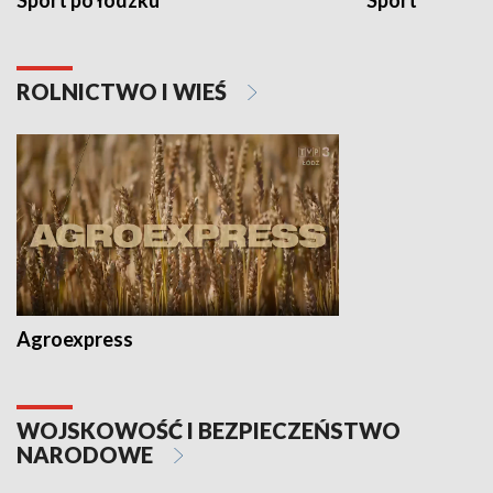
Sport po łódzku
Sport
ROLNICTWO I WIEŚ
Agroexpress
WOJSKOWOŚĆ I BEZPIECZEŃSTWO
NARODOWE