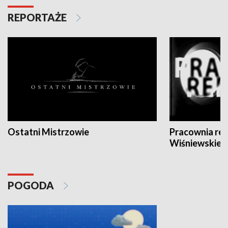
REPORTAŻE
Ostatni Mistrzowie
Pracownia re
Wiśniewskieg
POGODA