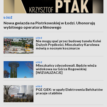
ŁÓDŹ
Nowa gwiazda na Piotrkowskiej w Łodzi. Uhonorują
wybitnego operatora filmowego
ŁÓDŹ
Nie mogą spać przez budowę tunelu Kolei
Dużych Prędkości. Mieszkańcy Karolewa
mówią o nocnym koszmarze
ŁÓDŹ
Mieszkańcy zdecydowali. Będzie wieża
widokowa na Górce Rogowskiej
[WIZUALIZACJE]
ŁÓDŹ
PGE GiEK: w upały Elektrownia Bełchatów
pracuje stabilnie