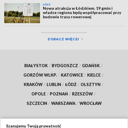
ŁÓDŹ
Nowa atrakcja w Łódzkiem. 19 gmin i
władze regionu będą współpracować przy
budowie trasy rowerowej
ZOBACZ WIĘCEJ
BIAŁYSTOK
/
BYDGOSZCZ
/
GDAŃSK
/
GORZÓW WLKP.
/
KATOWICE
/
KIELCE
/
KRAKÓW
/
LUBLIN
/
ŁÓDŹ
/
OLSZTYN
/
OPOLE
/
POZNAŃ
/
RZESZÓW
/
SZCZECIN
/
WARSZAWA
/
WROCŁAW
Szanujemy Twoją prywatność