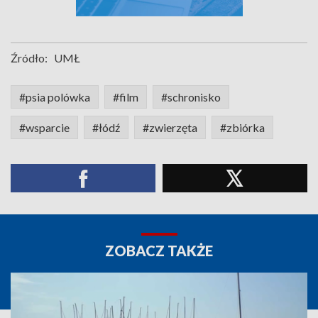
Źródło:
UMŁ
#psia polówka
#film
#schronisko
#wsparcie
#łódź
#zwierzęta
#zbiórka
ZOBACZ TAKŻE