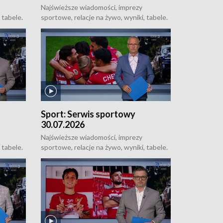
Najświeższe wiadomości, imprezy
 tabele.
sportowe, relacje na żywo, wyniki, tabele.
Sportowe uzupełnienie Łódzkich
u do
Wiadomości Dnia, od poniedziałku do
niedzieli o 18:50.
Sport:
Serwis sportowy
30.07.2026
Najświeższe wiadomości, imprezy
 tabele.
sportowe, relacje na żywo, wyniki, tabele.
Sportowe uzupełnienie Łódzkich
u do
Wiadomości Dnia, od poniedziałku do
niedzieli o 18:50.