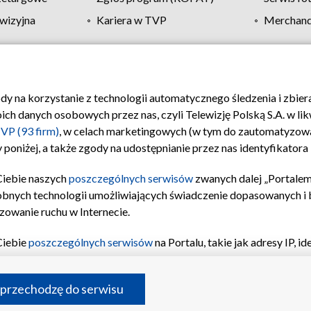
wizyjna
Kariera w TVP
Merchandi
Polityka prywatności
Moje zgody
Pomoc
Biuro re
ody na korzystanie z technologii automatycznego śledzenia i zbie
 danych osobowych przez nas, czyli Telewizję Polską S.A. w likw
VP (93 firm)
, w celach marketingowych (w tym do zautomatyzow
 poniżej, a także zgody na udostępnianie przez nas identyfikator
Ciebie naszych
poszczególnych serwisów
zwanych dalej „Portalem
obnych technologii umożliwiających świadczenie dopasowanych i be
zowanie ruchu w Internecie.
Ciebie
poszczególnych serwisów
na Portalu, takie jak adresy IP, 
sach Portalu czy historia odwiedzin będą przetwarzane przez TV
ji: przechowywania informacji na urządzeniu lub dostęp do nich,
©2026 Telewizja Polska S.A. w likwidacji
 przechodzę do serwisu
enia profilu spersonalizowanych treści, wyboru spersonalizowany
inii odbiorców, opracowywania i ulepszania produktów, zapewnie