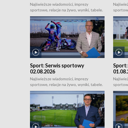
Najświeższe wiadomości, imprezy
Najświe
sportowe, relacje na żywo, wyniki, tabele.
sportowe
Sportowe uzupełnienie Łódzkich
Sportow
Wiadomości Dnia, od poniedziałku do
Wiadomo
niedzieli o 18:50.
niedzieli
Sport:
Serwis sportowy
Sport
02.08.2026
01.08
Najświeższe wiadomości, imprezy
Najświe
sportowe, relacje na żywo, wyniki, tabele.
sportowe
Sportowe uzupełnienie Łódzkich
Sportow
Wiadomości Dnia, od poniedziałku do
Wiadomo
niedzieli o 18:50.
niedzieli