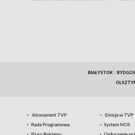
16:30, 18:30 i 21:30. W weekendy o 18:30
16:30, 
i 21:30.
i 21:30.
BIAŁYSTOK
/
BYDGO
OLSZTY
Abonament TVP
Emisja w TVP
Rada Programowa
System NOS
Biuro Reklamy
Ogłoszenie pr