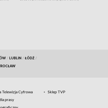
 o 18:30
16:30, 18:30 i 21:30. W weekendy o 18:30
i 21:30.
KÓW
/
LUBLIN
/
ŁÓDŹ
/
ROCŁAW
 Telewizja Cyfrowa
Sklep TVP
la prasy
tograficzny