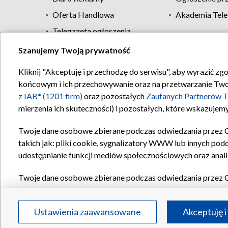
Oferta Handlowa
Akademia Tele
Telegazeta ogłoszenia
Szanujemy Twoją prywatność
Regulamin TVP
Kliknij "Akceptuję i przechodzę do serwisu", aby wyrazić zg
końcowym i ich przechowywanie oraz na przetwarzanie Twoich
z IAB* (1201 firm)
oraz pozostałych
Zaufanych Partnerów T
mierzenia ich skuteczności) i pozostałych, które wskazujemy
Twoje dane osobowe zbierane podczas odwiedzania przez 
takich jak: pliki cookie, sygnalizatory WWW lub innych pod
udostępnianie funkcji mediów społecznościowych oraz anali
Twoje dane osobowe zbierane podczas odwiedzania przez 
plików cookie, informacje o Twoich wyszukiwaniach w serwi
Partnerów TVP
dla realizacji następujących celów i funkc
Ustawienia zaawansowane
Akceptuję i
reklam, tworzenia profilu spersonalizowanych reklam, tworz
treści, stosowania badań rynkowych w celu generowania op