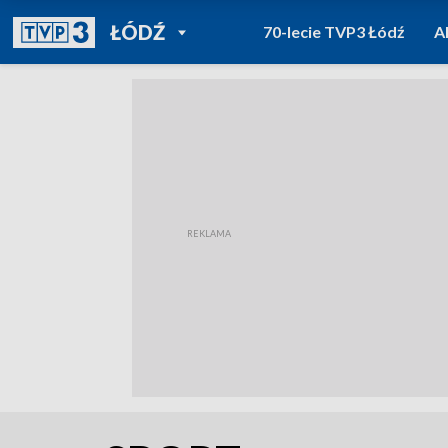
POWRÓT DO
ŁÓDŹ
70-lecie TVP3 Łódź
A
TVP REGIONY