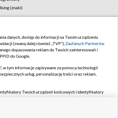
sing (znaki)
klamy
Kontakt
rania danych, dostęp do informacji na Twoim urządzeniu
idacji (zwaną dalej również „TVP”),
Zaufanych Partnerów
anego dopasowania reklam do Twoich zainteresowań i
a PPID do Google.
”, w tym informacje zapisywane za pomocą technologii
zpiecznych usług, personalizację treści oraz reklam,
identyfikatory Twoich urządzeń końcowych i identyfikatory
P,
Zaufanych Partnerów z IAB
oraz pozostałych
Zaufanych
 wyboru podstawowych reklam, wyboru spersonalizowanych
ch treści, pomiaru wydajności reklam, pomiaru wydajności
nia bezpieczeństwa, zapobiegania oszustwom i usuwania