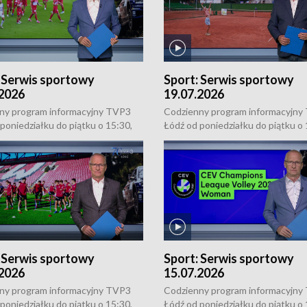
:
Serwis sportowy
Sport:
Serwis sportowy
.2026
19.07.2026
ny program informacyjny TVP3
Codzienny program informacyjny
poniedziałku do piątku o 15:30,
Łódź od poniedziałku do piątku o 
18:30 i 21:30. W weekendy o 18:30
16:30, 18:30 i 21:30. W weekendy
i 21:30.
:
Serwis sportowy
Sport:
Serwis sportowy
.2026
15.07.2026
ny program informacyjny TVP3
Codzienny program informacyjny
poniedziałku do piątku o 15:30,
Łódź od poniedziałku do piątku o 