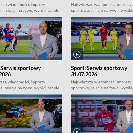
ższe wiadomości, imprezy
Najświeższe wiadomości, imprezy
, relacje na żywo, wyniki, tabele.
sportowe, relacje na żywo, wyniki,
e uzupełnienie Łódzkich
Sportowe uzupełnienie Łódzkich
ści Dnia, od poniedziałku do
Wiadomości Dnia, od poniedziałk
 o 18:50.
niedzieli o 18:50.
:
Serwis sportowy
Sport:
Serwis sportowy
.2026
31.07.2026
ższe wiadomości, imprezy
Najświeższe wiadomości, imprezy
, relacje na żywo, wyniki, tabele.
sportowe, relacje na żywo, wyniki,
e uzupełnienie Łódzkich
Sportowe uzupełnienie Łódzkich
ści Dnia, od poniedziałku do
Wiadomości Dnia, od poniedziałk
 o 18:50.
niedzieli o 18:50.