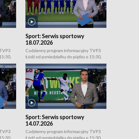
Sport:
Serwis sportowy
18.07.2026
 TVP3
Codzienny program informacyjny TVP3
15:30,
Łódź od poniedziałku do piątku o 15:30,
 o 18:30
16:30, 18:30 i 21:30. W weekendy o 18:30
i 21:30.
Sport:
Serwis sportowy
14.07.2026
 TVP3
Codzienny program informacyjny TVP3
15:30,
Łódź od poniedziałku do piątku o 15:30,