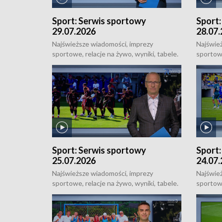
Sport:
Serwis sportowy
Sport
29.07.2026
28.07
Najświeższe wiadomości, imprezy
Najświe
sportowe, relacje na żywo, wyniki, tabele.
sportowe
Sportowe uzupełnienie Łódzkich
Sportow
Wiadomości Dnia, od poniedziałku do
Wiadomo
niedzieli o 18:50.
niedzieli
Sport:
Serwis sportowy
Sport
25.07.2026
24.07
Najświeższe wiadomości, imprezy
Najświe
sportowe, relacje na żywo, wyniki, tabele.
sportowe
Sportowe uzupełnienie Łódzkich
Sportow
Wiadomości Dnia, od poniedziałku do
Wiadomo
niedzieli o 18:50.
niedzieli