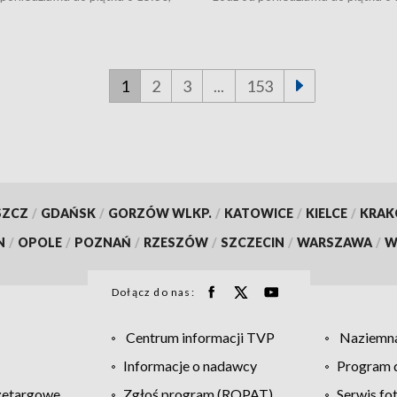
18:30 i 21:30. W weekendy o 18:30
16:30, 18:30 i 21:30. W weekendy
i 21:30.
1
2
3
...
153
SZCZ
/
GDAŃSK
/
GORZÓW WLKP.
/
KATOWICE
/
KIELCE
/
KRA
N
/
OPOLE
/
POZNAŃ
/
RZESZÓW
/
SZCZECIN
/
WARSZAWA
/
W
Dołącz do nas:
Centrum informacji TVP
Naziemna
Informacje o nadawcy
Program d
zetargowe
Zgłoś program (ROPAT)
Serwis fo