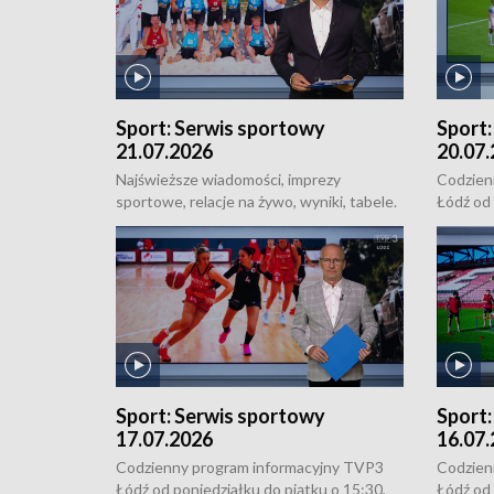
Sport:
Serwis sportowy
Sport
21.07.2026
20.07
Najświeższe wiadomości, imprezy
Codzien
sportowe, relacje na żywo, wyniki, tabele.
Łódź od 
Sportowe uzupełnienie Łódzkich
16:30, 
Wiadomości Dnia, od poniedziałku do
i 21:30.
niedzieli o 18:50.
Sport:
Serwis sportowy
Sport
17.07.2026
16.07
Codzienny program informacyjny TVP3
Codzien
Łódź od poniedziałku do piątku o 15:30,
Łódź od 