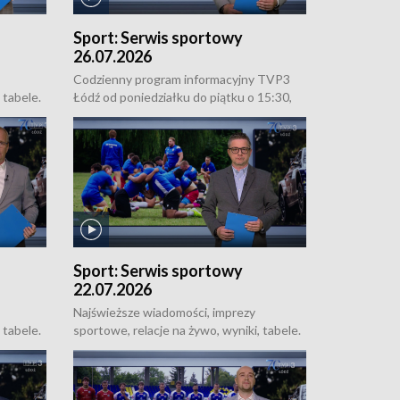
Sport:
Serwis sportowy
26.07.2026
Codzienny program informacyjny TVP3
 tabele.
Łódź od poniedziałku do piątku o 15:30,
16:30, 18:30 i 21:30. W weekendy o 18:30
u do
i 21:30.
Sport:
Serwis sportowy
22.07.2026
Najświeższe wiadomości, imprezy
 tabele.
sportowe, relacje na żywo, wyniki, tabele.
Sportowe uzupełnienie Łódzkich
u do
Wiadomości Dnia, od poniedziałku do
niedzieli o 18:50.