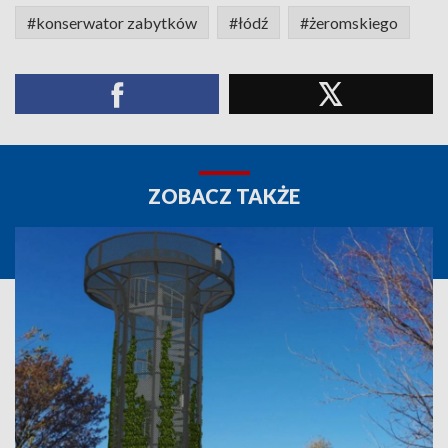
#konserwator zabytków
#łódź
#żeromskiego
ZOBACZ TAKŻE