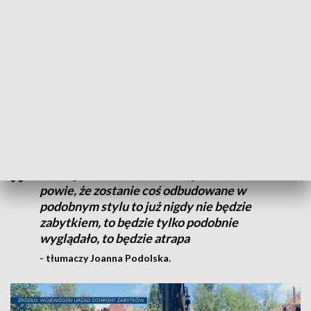
Z relacji urzędników wynika, że w trakcie ostatniego
długiego weekendu prace kontynuowano. Efekt? Zawalony
dach i zdewastowany budynek.
Joanna Podolska z Centrum Dialogu im. Marka Edelmana
uważa, że zniszczenia, jakie poczyniono są już nieodwracalne.
To nie jest do odbudowania, jeśli ktoś
powie, że zostanie coś odbudowane w
podobnym stylu to już nigdy nie będzie
zabytkiem, to będzie tylko podobnie
wyglądało, to będzie atrapa
- tłumaczy Joanna Podolska.