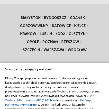
BIAŁYSTOK
/
BYDGOSZCZ
/
GDAŃSK
/
GORZÓW WLKP.
/
KATOWICE
/
KIELCE
/
KRAKÓW
/
LUBLIN
/
ŁÓDŹ
/
OLSZTYN
/
OPOLE
/
POZNAŃ
/
RZESZÓW
/
SZCZECIN
/
WARSZAWA
/
WROCŁAW
Szanujemy Twoją prywatność
Dołącz do nas:
Kliknij "Akceptuję i przechodzę do serwisu", aby wyrazić zgody na
korzystanie z technologii automatycznego śledzenia i zbierania danych,
TVP
dostęp do informacji na Twoim urządzeniu końcowym i ich
Abonament TVP
przechowywanie oraz na przetwarzanie Twoich danych osobowych przez
Regulamin TVP
nas, czyli Telewizję Polską S.A. w likwidacji (zwaną dalej również „TVP”),
Emisja w TVP
Polityka prywatności
Zaufanych Partnerów z IAB* (1201 firm)
oraz pozostałych
Zaufanych
Partnerów TVP (93 firm)
, w celach marketingowych (w tym do
Centrum informacji TVP
Moje zgody
zautomatyzowanego dopasowania reklam do Twoich zainteresowań i