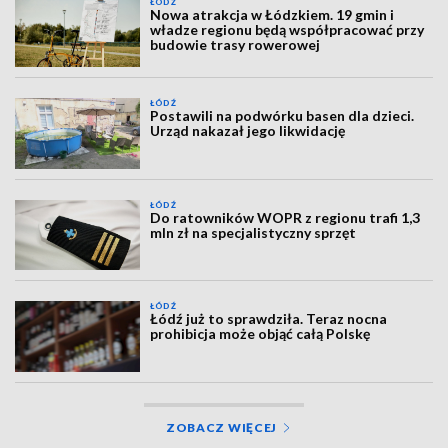
ŁÓDŹ
Nowa atrakcja w Łódzkiem. 19 gmin i
władze regionu będą współpracować przy
budowie trasy rowerowej
ŁÓDŹ
Postawili na podwórku basen dla dzieci.
Urząd nakazał jego likwidację
ŁÓDŹ
Do ratowników WOPR z regionu trafi 1,3
mln zł na specjalistyczny sprzęt
ŁÓDŹ
Łódź już to sprawdziła. Teraz nocna
prohibicja może objąć całą Polskę
ZOBACZ WIĘCEJ