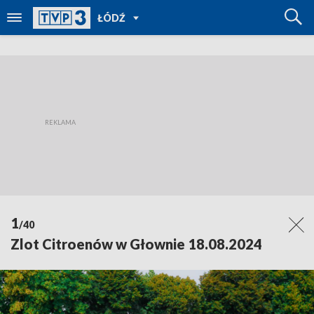
POWRÓT
ŁÓDŹ
DO
TVP
REGIONY
1
/40
Zlot Citroenów w Głownie 18.08.2024