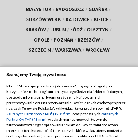
BIAŁYSTOK
/
BYDGOSZCZ
/
GDAŃSK
/
GORZÓW WLKP.
/
KATOWICE
/
KIELCE
/
KRAKÓW
/
LUBLIN
/
ŁÓDŹ
/
OLSZTYN
/
OPOLE
/
POZNAŃ
/
RZESZÓW
/
SZCZECIN
/
WARSZAWA
/
WROCŁAW
Szanujemy Twoją prywatność
Dołącz do nas:
Kliknij "Akceptuję i przechodzę do serwisu", aby wyrazić zgody na
korzystanie z technologii automatycznego śledzenia i zbierania danych,
TVP
dostęp do informacji na Twoim urządzeniu końcowym i ich
Abonament TVP
przechowywanie oraz na przetwarzanie Twoich danych osobowych przez
Regulamin TVP
nas, czyli Telewizję Polską S.A. w likwidacji (zwaną dalej również „TVP”),
Emisja w TVP
Polityka prywatności
Zaufanych Partnerów z IAB* (1201 firm)
oraz pozostałych
Zaufanych
Partnerów TVP (93 firm)
, w celach marketingowych (w tym do
Centrum informacji TVP
Moje zgody
zautomatyzowanego dopasowania reklam do Twoich zainteresowań i
mierzenia ich skuteczności) i pozostałych, które wskazujemy poniżej, a
Naziemna Telewizja Cyfrowa
Pomoc
także zgody na udostępnianie przez nas identyfikatora PPID do Google.