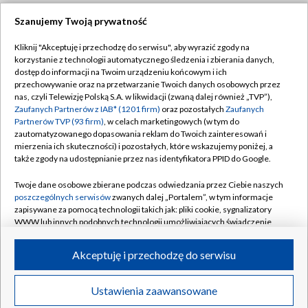
Szanujemy Twoją prywatność
Dołącz do nas:
Kliknij "Akceptuję i przechodzę do serwisu", aby wyrazić zgody na
korzystanie z technologii automatycznego śledzenia i zbierania danych,
TVP
dostęp do informacji na Twoim urządzeniu końcowym i ich
Abonament TVP
przechowywanie oraz na przetwarzanie Twoich danych osobowych przez
Regulamin TVP
nas, czyli Telewizję Polską S.A. w likwidacji (zwaną dalej również „TVP”),
Emisja w TVP
Zaufanych Partnerów z IAB* (1201 firm)
oraz pozostałych
Zaufanych
Polityka prywatności
Partnerów TVP (93 firm)
, w celach marketingowych (w tym do
Centrum informacji TVP
Moje zgody
zautomatyzowanego dopasowania reklam do Twoich zainteresowań i
mierzenia ich skuteczności) i pozostałych, które wskazujemy poniżej, a
Naziemna Telewizja Cyfrowa
Pomoc
także zgody na udostępnianie przez nas identyfikatora PPID do Google.
Sklep TVP
Biuro reklamy
Twoje dane osobowe zbierane podczas odwiedzania przez Ciebie naszych
Rada Programowa
poszczególnych serwisów
zwanych dalej „Portalem”, w tym informacje
Kontakt
zapisywane za pomocą technologii takich jak: pliki cookie, sygnalizatory
System NOS
WWW lub innych podobnych technologii umożliwiających świadczenie
dopasowanych i bezpiecznych usług, personalizację treści oraz reklam,
Informacje o nadawcy
Kanały
udostępnianie funkcji mediów społecznościowych oraz analizowanie
Akceptuję i przechodzę do serwisu
ruchu w Internecie.
Program dla prasy
©2026 Telewizja Polska S.A. w likwidacji
Biuro Reklamy
Twoje dane osobowe zbierane podczas odwiedzania przez Ciebie
Ustawienia zaawansowane
poszczególnych serwisów
na Portalu, takie jak adresy IP, identyfikatory
Ogłoszenie przetargowe