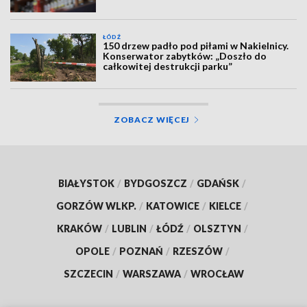
ŁÓDŹ
150 drzew padło pod piłami w Nakielnicy.
Konserwator zabytków: „Doszło do
całkowitej destrukcji parku”
ZOBACZ WIĘCEJ
BIAŁYSTOK
/
BYDGOSZCZ
/
GDAŃSK
/
GORZÓW WLKP.
/
KATOWICE
/
KIELCE
/
KRAKÓW
/
LUBLIN
/
ŁÓDŹ
/
OLSZTYN
/
OPOLE
/
POZNAŃ
/
RZESZÓW
/
SZCZECIN
/
WARSZAWA
/
WROCŁAW