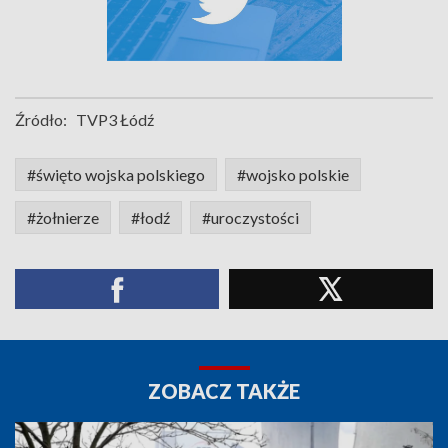
Źródło:
TVP3 Łódź
#święto wojska polskiego
#wojsko polskie
#żołnierze
#łodź
#uroczystości
ZOBACZ TAKŻE