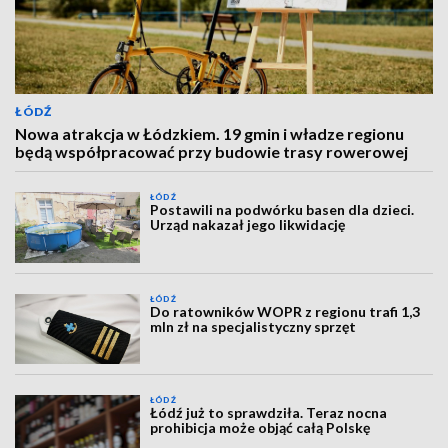
ŁÓDŹ
Nowa atrakcja w Łódzkiem. 19 gmin i władze regionu
będą współpracować przy budowie trasy rowerowej
ŁÓDŹ
Postawili na podwórku basen dla dzieci.
Urząd nakazał jego likwidację
ŁÓDŹ
Do ratowników WOPR z regionu trafi 1,3
mln zł na specjalistyczny sprzęt
ŁÓDŹ
Łódź już to sprawdziła. Teraz nocna
prohibicja może objąć całą Polskę