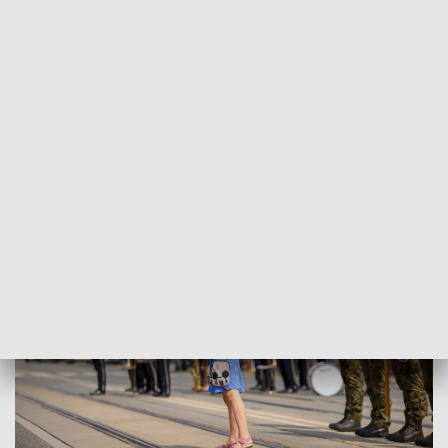
żołnierz rozwijającego się świata,
strzegącego zachodniej cywilizacji
- powiedziała Dorota Ryl.
Podczas oficjalnych obchodów 9. Łódzka Brygada Obrony
Terytorialnej, Policja, Straż Pożarna, Straż miejska i Służba
Więzienna zaprezentowały swoje oddziały honorowe.