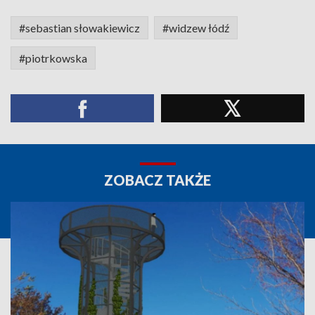
#sebastian słowakiewicz
#widzew łódź
#piotrkowska
ZOBACZ TAKŻE