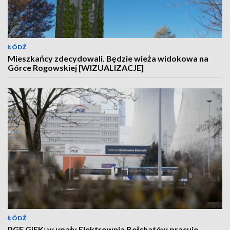
ŁÓDŹ
Mieszkańcy zdecydowali. Będzie wieża widokowa na
Górce Rogowskiej [WIZUALIZACJE]
ŁÓDŹ
PGE GiEK: w upały Elektrownia Bełchatów pracuje