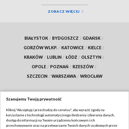
ZOBACZ WIĘCEJ
BIAŁYSTOK
/
BYDGOSZCZ
/
GDAŃSK
/
GORZÓW WLKP.
/
KATOWICE
/
KIELCE
/
KRAKÓW
/
LUBLIN
/
ŁÓDŹ
/
OLSZTYN
/
OPOLE
/
POZNAŃ
/
RZESZÓW
/
SZCZECIN
/
WARSZAWA
/
WROCŁAW
Szanujemy Twoją prywatność
Dołącz do nas:
Kliknij "Akceptuję i przechodzę do serwisu", aby wyrazić zgody na
korzystanie z technologii automatycznego śledzenia i zbierania danych,
TVP
dostęp do informacji na Twoim urządzeniu końcowym i ich
Abonament TVP
przechowywanie oraz na przetwarzanie Twoich danych osobowych przez
Regulamin TVP