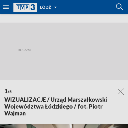
POWRÓT
ŁÓDŹ
DO
TVP
REGIONY
1
/5
WIZUALIZACJE / Urząd Marszałkowski
Województwa Łódzkiego / fot. Piotr
Wajman