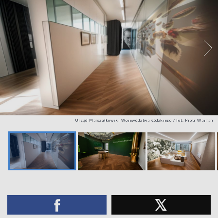
Urząd Marszałkowski Województwa Łódzkiego / fot. Piotr Wajman