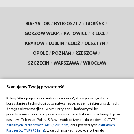
BIAŁYSTOK
/
BYDGOSZCZ
/
GDAŃSK
/
GORZÓW WLKP.
/
KATOWICE
/
KIELCE
/
KRAKÓW
/
LUBLIN
/
ŁÓDŹ
/
OLSZTYN
/
OPOLE
/
POZNAŃ
/
RZESZÓW
/
SZCZECIN
/
WARSZAWA
/
WROCŁAW
Szanujemy Twoją prywatność
Dołącz do nas:
Kliknij "Akceptuję i przechodzę do serwisu", aby wyrazić zgody na
korzystanie z technologii automatycznego śledzenia i zbierania danych,
TVP
dostęp do informacji na Twoim urządzeniu końcowym i ich
Abonament TVP
przechowywanie oraz na przetwarzanie Twoich danych osobowych przez
Regulamin TVP
nas, czyli Telewizję Polską S.A. w likwidacji (zwaną dalej również „TVP”),
Emisja w TVP
Polityka prywatności
Zaufanych Partnerów z IAB* (1201 firm)
oraz pozostałych
Zaufanych
Partnerów TVP (93 firm)
, w celach marketingowych (w tym do
Centrum informacji TVP