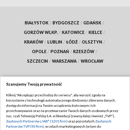
BIAŁYSTOK
/
BYDGOSZCZ
/
GDAŃSK
/
GORZÓW WLKP.
/
KATOWICE
/
KIELCE
/
KRAKÓW
/
LUBLIN
/
ŁÓDŹ
/
OLSZTYN
/
OPOLE
/
POZNAŃ
/
RZESZÓW
/
SZCZECIN
/
WARSZAWA
/
WROCŁAW
Szanujemy Twoją prywatność
Dołącz do nas:
Kliknij "Akceptuję i przechodzę do serwisu", aby wyrazić zgody na
korzystanie z technologii automatycznego śledzenia i zbierania danych,
TVP
dostęp do informacji na Twoim urządzeniu końcowym i ich
Abonament TVP
przechowywanie oraz na przetwarzanie Twoich danych osobowych przez
Regulamin TVP
nas, czyli Telewizję Polską S.A. w likwidacji (zwaną dalej również „TVP”),
Emisja w TVP
Polityka prywatności
Zaufanych Partnerów z IAB* (1201 firm)
oraz pozostałych
Zaufanych
Partnerów TVP (93 firm)
, w celach marketingowych (w tym do
Centrum informacji TVP