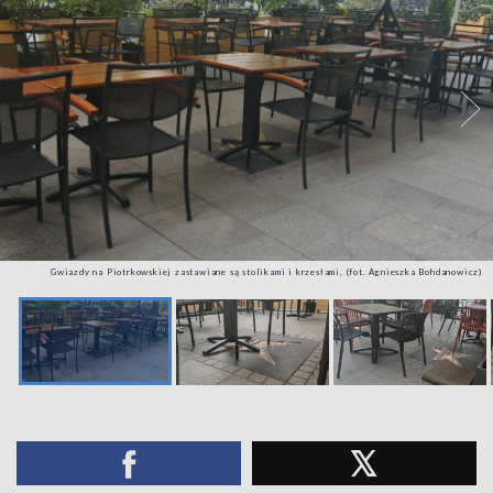
Gwiazdy na Piotrkowskiej zastawiane są stolikami i krzesłami, (fot. Agnieszka Bohdanowicz)