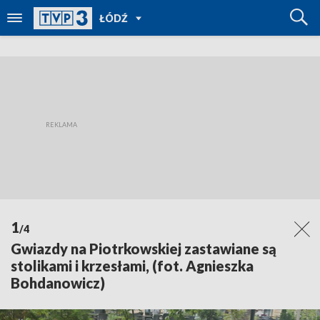
POWRÓT
ŁÓDŹ
DO
TVP
REGIONY
1
/4
Gwiazdy na Piotrkowskiej zastawiane są
stolikami i krzesłami, (fot. Agnieszka
Bohdanowicz)