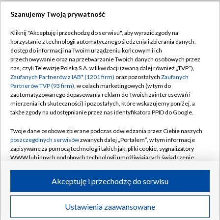
Szanujemy Twoją prywatność
Dołącz do nas:
Kliknij "Akceptuję i przechodzę do serwisu", aby wyrazić zgody na
korzystanie z technologii automatycznego śledzenia i zbierania danych,
TVP
dostęp do informacji na Twoim urządzeniu końcowym i ich
Abonament TVP
przechowywanie oraz na przetwarzanie Twoich danych osobowych przez
Regulamin TVP
nas, czyli Telewizję Polską S.A. w likwidacji (zwaną dalej również „TVP”),
Emisja w TVP
Zaufanych Partnerów z IAB* (1201 firm)
oraz pozostałych
Zaufanych
Polityka prywatności
Partnerów TVP (93 firm)
, w celach marketingowych (w tym do
Centrum informacji TVP
Moje zgody
zautomatyzowanego dopasowania reklam do Twoich zainteresowań i
mierzenia ich skuteczności) i pozostałych, które wskazujemy poniżej, a
Naziemna Telewizja Cyfrowa
Pomoc
także zgody na udostępnianie przez nas identyfikatora PPID do Google.
Sklep TVP
Biuro reklamy
Twoje dane osobowe zbierane podczas odwiedzania przez Ciebie naszych
Rada Programowa
poszczególnych serwisów
zwanych dalej „Portalem”, w tym informacje
Kontakt
zapisywane za pomocą technologii takich jak: pliki cookie, sygnalizatory
System NOS
WWW lub innych podobnych technologii umożliwiających świadczenie
dopasowanych i bezpiecznych usług, personalizację treści oraz reklam,
Informacje o nadawcy
Kanały
udostępnianie funkcji mediów społecznościowych oraz analizowanie
Akceptuję i przechodzę do serwisu
ruchu w Internecie.
Program dla prasy
©2026 Telewizja Polska S.A. w likwidacji
Biuro Reklamy
Twoje dane osobowe zbierane podczas odwiedzania przez Ciebie
Ustawienia zaawansowane
poszczególnych serwisów
na Portalu, takie jak adresy IP, identyfikatory
Ogłoszenie przetargowe