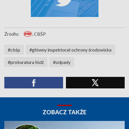
Źródło:
, CBŚP
#cbśp
#główny inspektorat ochrony środowiska
#prokuratura łódź
#odpady
ZOBACZ TAKŻE