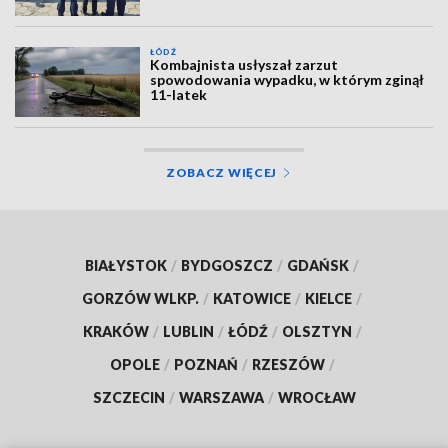
ŁÓDŹ
Kombajnista usłyszał zarzut
spowodowania wypadku, w którym zginął
11-latek
ZOBACZ WIĘCEJ
BIAŁYSTOK
/
BYDGOSZCZ
/
GDAŃSK
/
GORZÓW WLKP.
/
KATOWICE
/
KIELCE
/
KRAKÓW
/
LUBLIN
/
ŁÓDŹ
/
OLSZTYN
/
OPOLE
/
POZNAŃ
/
RZESZÓW
/
SZCZECIN
/
WARSZAWA
/
WROCŁAW