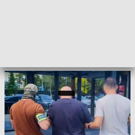
Inspektorat przypomniał, że w myśl przepisów kodeksu
karnego odpowiedzialności karnej podlega "
osoba, która
wbrew przepisom składuje, usuwa, przetwarza, dokonuje
odzysku, unieszkodliwia albo transportuje odpady lub
substancje w takich warunkach, lub w taki sposób, że może to
zagrozić życiu lub zdrowiu wielu osób, lub spowodować
zniszczenie w świecie roślinnym, lub zwierzęcym w znacznych
rozmiarach
", zaś naruszenie tego przepisu skutkuje karą
nawet 5 lat pozbawienia wolności.