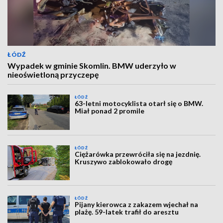
ŁÓDŹ
Wypadek w gminie Skomlin. BMW uderzyło w
nieoświetloną przyczepę
ŁÓDŹ
63-letni motocyklista otarł się o BMW.
Miał ponad 2 promile
ŁÓDŹ
Ciężarówka przewróciła się na jezdnię.
Kruszywo zablokowało drogę
ŁÓDŹ
Pijany kierowca z zakazem wjechał na
plażę. 59-latek trafił do aresztu