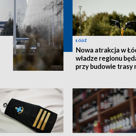
ŁÓDŹ
Nowa atrakcja w Łód
władze regionu bę
przy budowie trasy