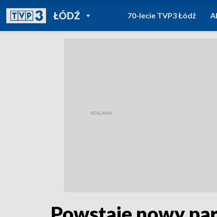
POWRÓT DO
ŁÓDŹ
70-lecie TVP3 Łódź
A
TVP REGIONY
Powstaje nowy par