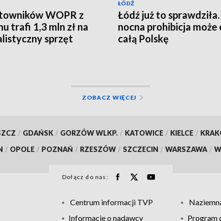
ŁÓDŹ
atowników WOPR z
Łódź już to sprawdziła.
u trafi 1,3 mln zł na
nocna prohibicja może 
alistyczny sprzęt
całą Polskę
ZOBACZ WIĘCEJ
SZCZ
/
GDAŃSK
/
GORZÓW WLKP.
/
KATOWICE
/
KIELCE
/
KRA
N
/
OPOLE
/
POZNAŃ
/
RZESZÓW
/
SZCZECIN
/
WARSZAWA
/
W
Dołącz do nas:
Centrum informacji TVP
Naziemna
Informacje o nadawcy
Program d