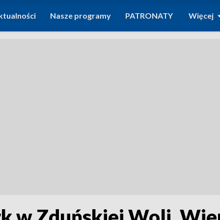
ktualności
Nasze programy
PATRONATY
Więcej
k w Zduńskiej Woli. Wie