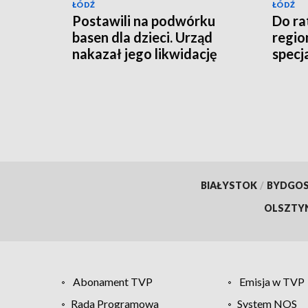
ŁÓDŹ
ŁÓDŹ
Postawili na podwórku
Do r
basen dla dzieci. Urząd
region
nakazał jego likwidację
specj
BIAŁYSTOK
/
BYDGO
OLSZTY
Abonament TVP
Emisja w TVP
Rada Programowa
System NOS