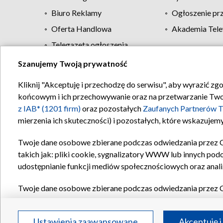
Biuro Reklamy
Ogłoszenie pr
Oferta Handlowa
Akademia Tele
Telegazeta ogłoszenia
Szanujemy Twoją prywatność
Regulamin TVP
Kliknij "Akceptuję i przechodzę do serwisu", aby wyrazić zg
końcowym i ich przechowywanie oraz na przetwarzanie Twoich
z IAB* (1201 firm)
oraz pozostałych
Zaufanych Partnerów T
mierzenia ich skuteczności) i pozostałych, które wskazujemy
Twoje dane osobowe zbierane podczas odwiedzania przez 
takich jak: pliki cookie, sygnalizatory WWW lub innych pod
udostępnianie funkcji mediów społecznościowych oraz anali
Twoje dane osobowe zbierane podczas odwiedzania przez 
plików cookie, informacje o Twoich wyszukiwaniach w serwi
Partnerów TVP
dla realizacji następujących celów i funkc
Ustawienia zaawansowane
Akceptuję i