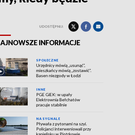
UDOSTĘPNIJ:
AJNOWSZE INFORMACJE
SPOŁECZNE
Urzędnicy mówią „usunąć”,
mieszkańcy mówią „zostawić”.
Basen niezgody w Łodzi
INNE
PGE GiEK: w upały
Elektrownia Bełchatów
pracuje stabilnie
NA SYGNALE
Pływała z pytonami na szyi.
Policjanci interweniowali przy
kąpielisku w Piotrkowie