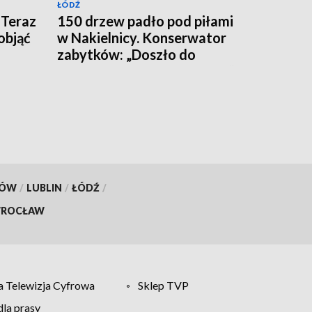
ŁÓDŹ
 Teraz
150 drzew padło pod piłami
objąć
w Nakielnicy. Konserwator
zabytków: „Doszło do
całkowitej destrukcji parku”
KÓW
/
LUBLIN
/
ŁÓDŹ
/
ROCŁAW
 Telewizja Cyfrowa
Sklep TVP
la prasy