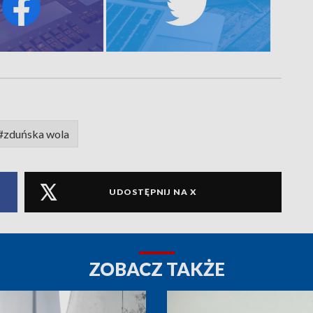
#zduńska wola
UDOSTĘPNIJ NA X
ZOBACZ TAKŻE