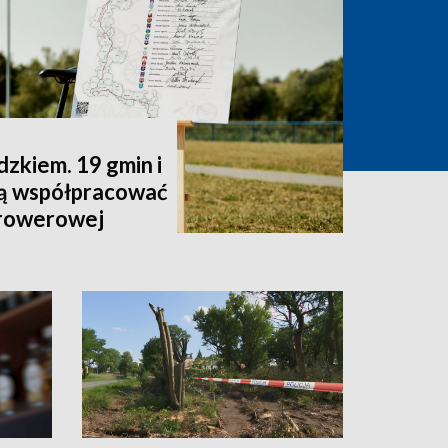
zkiem. 19 gmin i
dą współpracować
 rowerowej