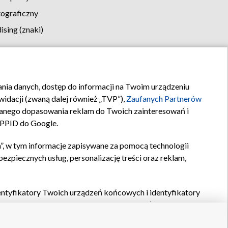
tograficzny
sing (znaki)
klamy
Kontakt
rania danych, dostęp do informacji na Twoim urządzeniu
idacji (zwaną dalej również „TVP”),
Zaufanych Partnerów
anego dopasowania reklam do Twoich zainteresowań i
a PPID do Google.
”, w tym informacje zapisywane za pomocą technologii
zpiecznych usług, personalizację treści oraz reklam,
identyfikatory Twoich urządzeń końcowych i identyfikatory
P,
Zaufanych Partnerów z IAB
oraz pozostałych
Zaufanych
 wyboru podstawowych reklam, wyboru spersonalizowanych