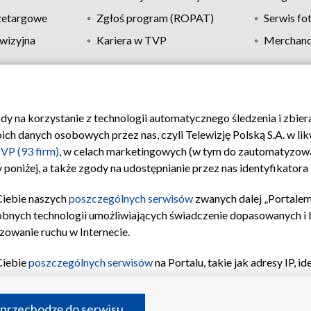
zetargowe
Zgłoś program (ROPAT)
Serwis fo
wizyjna
Kariera w TVP
Merchandi
Polityka prywatności
Moje zgody
Pomoc
Biuro re
ody na korzystanie z technologii automatycznego śledzenia i zbie
 danych osobowych przez nas, czyli Telewizję Polską S.A. w likw
VP (93 firm)
, w celach marketingowych (w tym do zautomatyzow
 poniżej, a także zgody na udostępnianie przez nas identyfikator
Ciebie naszych
poszczególnych serwisów
zwanych dalej „Portalem
obnych technologii umożliwiających świadczenie dopasowanych i be
zowanie ruchu w Internecie.
Ciebie
poszczególnych serwisów
na Portalu, takie jak adresy IP, 
sach Portalu czy historia odwiedzin będą przetwarzane przez TV
ji: przechowywania informacji na urządzeniu lub dostęp do nich,
©2026 Telewizja Polska S.A. w likwidacji
 przechodzę do serwisu