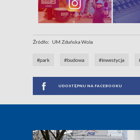
Źródło:
UM Zduńska Wola
#park
#budowa
#inwestycja
UDOSTĘPNIJ NA FACEBOOKU