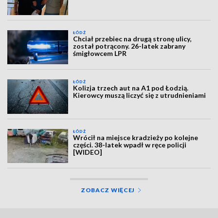
ŁÓDŹ
Chciał przebiec na drugą stronę ulicy,
został potrącony. 26-latek zabrany
śmigłowcem LPR
ŁÓDŹ
Kolizja trzech aut na A1 pod Łodzią.
Kierowcy muszą liczyć się z utrudnieniami
ŁÓDŹ
Wrócił na miejsce kradzieży po kolejne
części. 38-latek wpadł w ręce policji
[WIDEO]
ZOBACZ WIĘCEJ