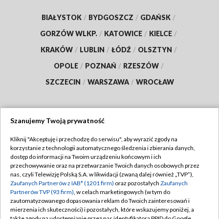
BIAŁYSTOK
/
BYDGOSZCZ
/
GDAŃSK
/
GORZÓW WLKP.
/
KATOWICE
/
KIELCE
/
KRAKÓW
/
LUBLIN
/
ŁÓDŹ
/
OLSZTYN
/
OPOLE
/
POZNAŃ
/
RZESZÓW
/
SZCZECIN
/
WARSZAWA
/
WROCŁAW
Szanujemy Twoją prywatność
Dołącz do nas:
Kliknij "Akceptuję i przechodzę do serwisu", aby wyrazić zgody na
korzystanie z technologii automatycznego śledzenia i zbierania danych,
TVP
dostęp do informacji na Twoim urządzeniu końcowym i ich
Abonament TVP
przechowywanie oraz na przetwarzanie Twoich danych osobowych przez
Regulamin TVP
nas, czyli Telewizję Polską S.A. w likwidacji (zwaną dalej również „TVP”),
Emisja w TVP
Zaufanych Partnerów z IAB* (1201 firm)
oraz pozostałych
Zaufanych
Polityka prywatności
Partnerów TVP (93 firm)
, w celach marketingowych (w tym do
Centrum informacji TVP
Moje zgody
zautomatyzowanego dopasowania reklam do Twoich zainteresowań i
mierzenia ich skuteczności) i pozostałych, które wskazujemy poniżej, a
Naziemna Telewizja Cyfrowa
Pomoc
także zgody na udostępnianie przez nas identyfikatora PPID do Google.