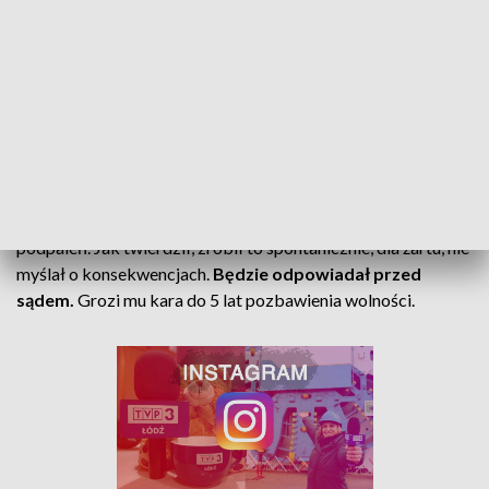
17-latek usłyszał już zarzuty
Funkcjonariusze ustalili kto jest sprawcą obu podpaleń. We
wtorek,
6 sierpnia został zatrzymany 17-letni
zduńskowolanin
. Zebrany w sprawie materiał dowodowy
pozwolił na przedstawienie mu zarzutów dotyczących
zniszczenia mienia na kwotę 40 tysięcy złotych.
Podczas wstępnej rozmowy z policjantami przyznał się do
podpaleń. Jak twierdził, zrobił to spontanicznie, dla żartu, nie
myślał o konsekwencjach.
Będzie odpowiadał przed
sądem.
Grozi mu kara do 5 lat pozbawienia wolności.