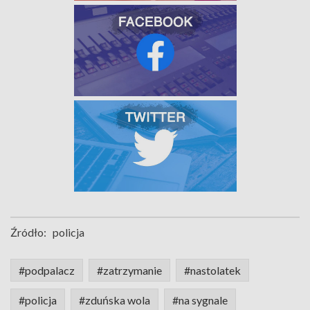
Źródło:
policja
#podpalacz
#zatrzymanie
#nastolatek
#policja
#zduńska wola
#na sygnale