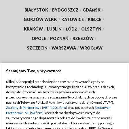
BIAŁYSTOK
/
BYDGOSZCZ
/
GDAŃSK
/
GORZÓW WLKP.
/
KATOWICE
/
KIELCE
/
KRAKÓW
/
LUBLIN
/
ŁÓDŹ
/
OLSZTYN
/
OPOLE
/
POZNAŃ
/
RZESZÓW
/
SZCZECIN
/
WARSZAWA
/
WROCŁAW
Szanujemy Twoją prywatność
Dołącz do nas:
Kliknij "Akceptuję i przechodzę do serwisu", aby wyrazić zgody na
korzystanie z technologii automatycznego śledzenia i zbierania danych,
TVP
dostęp do informacji na Twoim urządzeniu końcowym i ich
Abonament TVP
przechowywanie oraz na przetwarzanie Twoich danych osobowych przez
Regulamin TVP
nas, czyli Telewizję Polską S.A. w likwidacji (zwaną dalej również „TVP”),
Emisja w TVP
Zaufanych Partnerów z IAB* (1201 firm)
oraz pozostałych
Zaufanych
Polityka prywatności
Partnerów TVP (93 firm)
, w celach marketingowych (w tym do
Centrum informacji TVP
Moje zgody
zautomatyzowanego dopasowania reklam do Twoich zainteresowań i
mierzenia ich skuteczności) i pozostałych, które wskazujemy poniżej, a
Naziemna Telewizja Cyfrowa
Pomoc
także zgody na udostępnianie przez nas identyfikatora PPID do Google.