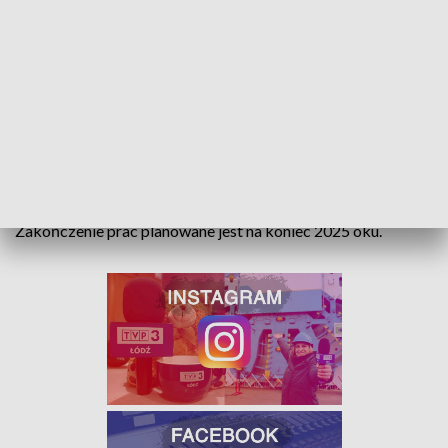
miejsce znajdzie tam 10 oddziałów szkolnych. Pawilon
będzie połączony na poziomie parteru z istniejącym
budynkiem szkoły.
Kiedy zakończą się prace?
Budowa obu
przedszkoli, jak i rozbudowa SP 169 na Złotnie zakończą się
w połowie 2026 roku.
Pod koniec sierpnia ZIM
ogłosi przetarg na modernizację
budynku IV Liceum Ogólnokształcącego w Łodzi
przy ul.
Pomorskiej 16 w formule „zaprojektuj i wybuduj”.
Zakończenie prac planowane jest na koniec 2025 oku.