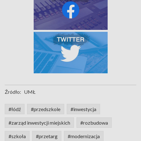
Źródło:
UMŁ
#łódź
#przedszkole
#inwestycja
#zarząd inwestycji miejskich
#rozbudowa
#szkoła
#przetarg
#modernizacja