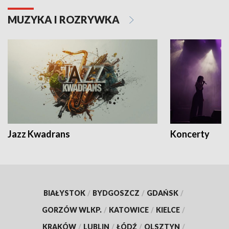
MUZYKA I ROZRYWKA
Jazz Kwadrans
Koncerty
BIAŁYSTOK
/
BYDGOSZCZ
/
GDAŃSK
/
GORZÓW WLKP.
/
KATOWICE
/
KIELCE
/
KRAKÓW
/
LUBLIN
/
ŁÓDŹ
/
OLSZTYN
/