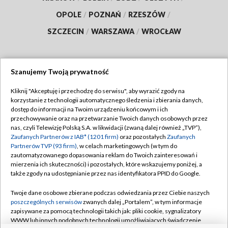
OPOLE
/
POZNAŃ
/
RZESZÓW
/
SZCZECIN
/
WARSZAWA
/
WROCŁAW
Szanujemy Twoją prywatność
Dołącz do nas:
Kliknij "Akceptuję i przechodzę do serwisu", aby wyrazić zgody na
korzystanie z technologii automatycznego śledzenia i zbierania danych,
TVP
dostęp do informacji na Twoim urządzeniu końcowym i ich
Abonament TVP
przechowywanie oraz na przetwarzanie Twoich danych osobowych przez
Regulamin TVP
nas, czyli Telewizję Polską S.A. w likwidacji (zwaną dalej również „TVP”),
Emisja w TVP
Zaufanych Partnerów z IAB* (1201 firm)
oraz pozostałych
Zaufanych
Polityka prywatności
Partnerów TVP (93 firm)
, w celach marketingowych (w tym do
Centrum informacji TVP
Moje zgody
zautomatyzowanego dopasowania reklam do Twoich zainteresowań i
mierzenia ich skuteczności) i pozostałych, które wskazujemy poniżej, a
Naziemna Telewizja Cyfrowa
Pomoc
także zgody na udostępnianie przez nas identyfikatora PPID do Google.
Sklep TVP
Biuro reklamy
Twoje dane osobowe zbierane podczas odwiedzania przez Ciebie naszych
Rada Programowa
poszczególnych serwisów
zwanych dalej „Portalem”, w tym informacje
Kontakt
zapisywane za pomocą technologii takich jak: pliki cookie, sygnalizatory
System NOS
WWW lub innych podobnych technologii umożliwiających świadczenie