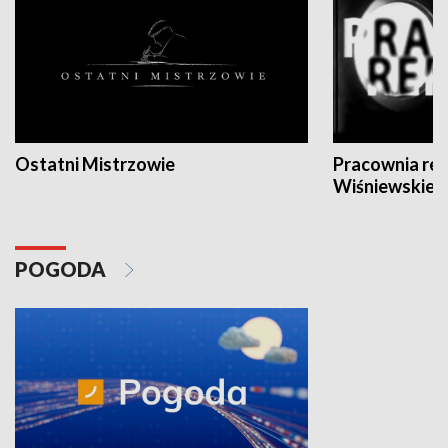
Ostatni Mistrzowie
Pracownia re
Wiśniewskieg
POGODA