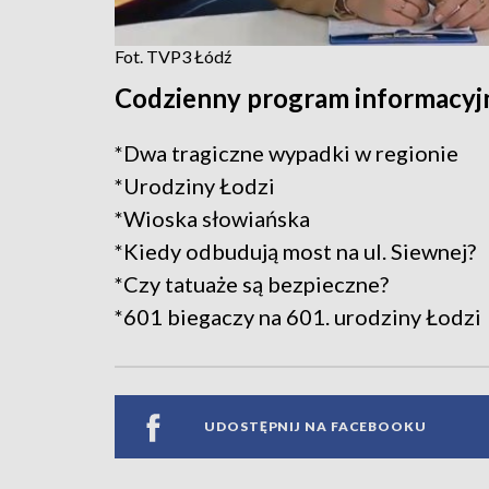
Fot. TVP3 Łódź
Codzienny program informacyjn
*Dwa tragiczne wypadki w regionie
*Urodziny Łodzi
*Wioska słowiańska
*Kiedy odbudują most na ul. Siewnej?
*Czy tatuaże są bezpieczne?
*601 biegaczy na 601. urodziny Łodzi
UDOSTĘPNIJ NA FACEBOOKU