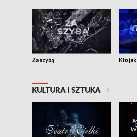
Za szybą
Kto jak 
KULTURA I SZTUKA