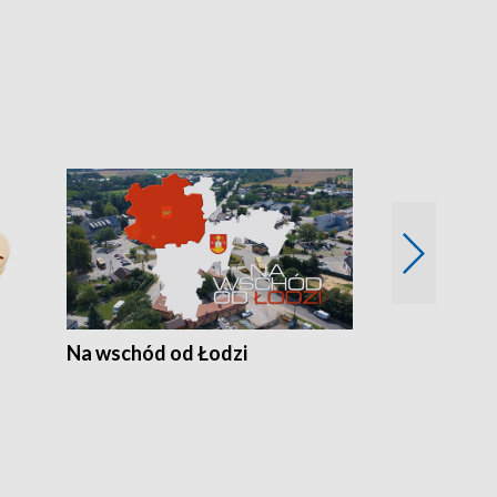
Na wschód od Łodzi
Zimowe szal
Polski