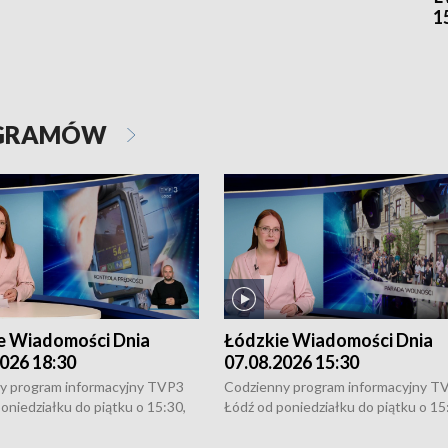
1
OGRAMÓW
e Wiadomości Dnia
Łódzkie Wiadomości Dnia
026 18:30
07.08.2026 15:30
y program informacyjny TVP3
Codzienny program informacyjny T
oniedziałku do piątku o 15:30,
Łódź od poniedziałku do piątku o 15
:30 i 21:30. W weekendy o
16:30, 18:30 i 21:30. W weekendy o
1:30.
18:30 i 21:30.