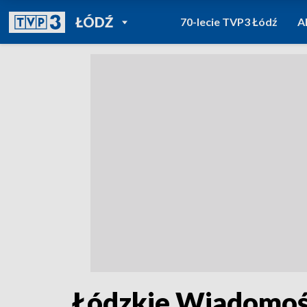
POWRÓT DO
ŁÓDŹ
70-lecie TVP3 Łódź
A
TVP REGIONY
Łódzkie Wiadomośc