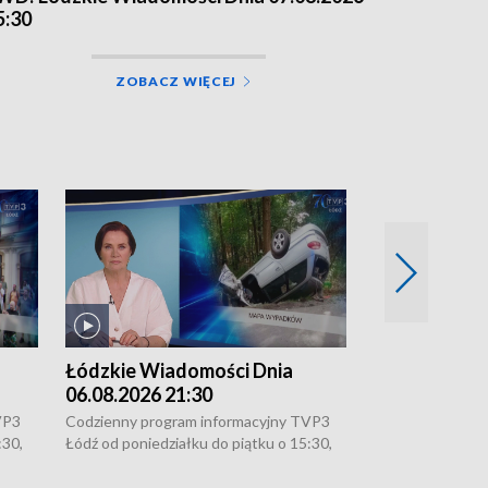
5:30
ZOBACZ WIĘCEJ
Łódzkie Wiadomości Dnia
Łódzkie Wia
06.08.2026 21:30
06.08.2026 1
VP3
Codzienny program informacyjny TVP3
Codzienny progr
:30,
Łódź od poniedziałku do piątku o 15:30,
Łódź od poniedzi
16:30, 18:30 i 21:30. W weekendy o
16:30, 18:30 i 2
18:30 i 21:30.
18:30 i 21:30.