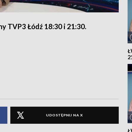
y TVP3 Łódź 18:30 i 21:30.
Ł
2
UDOSTĘPNIJ NA X
Ł