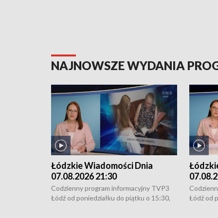
NAJNOWSZE WYDANIA PR
Łódzkie Wiadomości Dnia
Łódzki
07.08.2026 21:30
07.08.2
Codzienny program informacyjny TVP3
Codzienn
Łódź od poniedziałku do piątku o 15:30,
Łódź od p
16:30, 18:30 i 21:30. W weekendy o
16:30, 18
18:30 i 21:30.
18:30 i 2