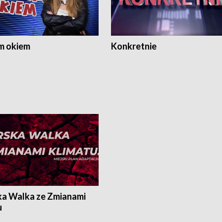
m okiem
Konkretnie
ka Walka ze Zmianami
u