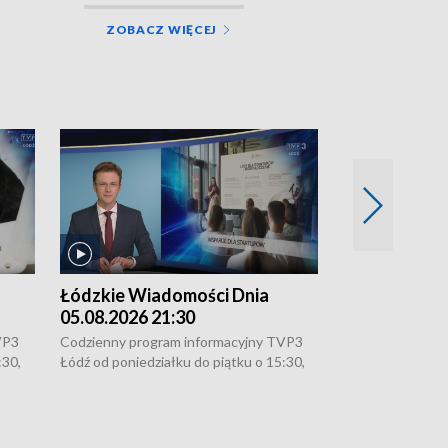
ZOBACZ WIĘCEJ
Łódzkie Wiadomości Dnia
Łódzkie Wia
05.08.2026 21:30
05.08.2026 1
VP3
Codzienny program informacyjny TVP3
Codzienny progr
:30,
Łódź od poniedziałku do piątku o 15:30,
Łódź od poniedzi
16:30, 18:30 i 21:30. W weekendy o
16:30, 18:30 i 2
18:30 i 21:30.
18:30 i 21:30.