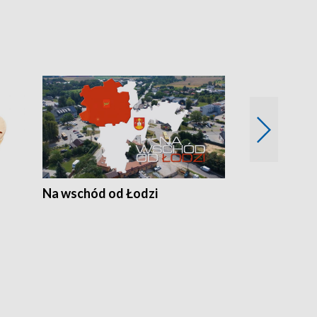
Na wschód od Łodzi
Zimowe szal
Polski