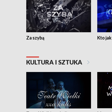
Za szybą
Kto jak 
KULTURA I SZTUKA