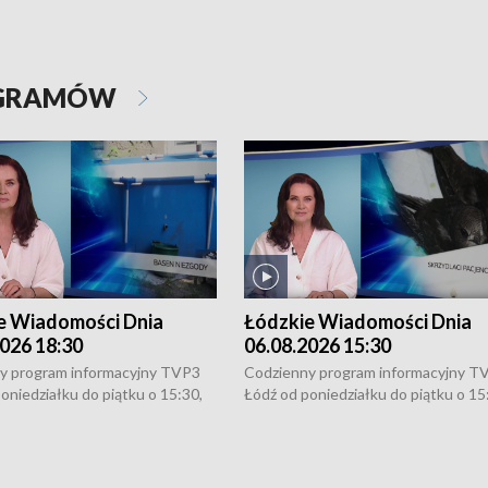
OGRAMÓW
e Wiadomości Dnia
Łódzkie Wiadomości Dnia
026 18:30
06.08.2026 15:30
y program informacyjny TVP3
Codzienny program informacyjny T
oniedziałku do piątku o 15:30,
Łódź od poniedziałku do piątku o 15
:30 i 21:30. W weekendy o
16:30, 18:30 i 21:30. W weekendy o
1:30.
18:30 i 21:30.