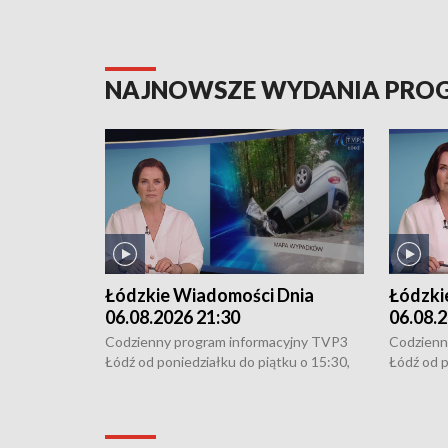
NAJNOWSZE WYDANIA PR
Łódzkie Wiadomości Dnia
Łódzki
06.08.2026 21:30
06.08.2
Codzienny program informacyjny TVP3
Codzienn
Łódź od poniedziałku do piątku o 15:30,
Łódź od p
16:30, 18:30 i 21:30. W weekendy o
16:30, 18
18:30 i 21:30.
18:30 i 2