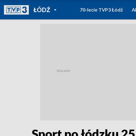
POWRÓT DO
ŁÓDŹ
70-lecie TVP3 Łódź
A
TVP REGIONY
Sport po łódzku 2