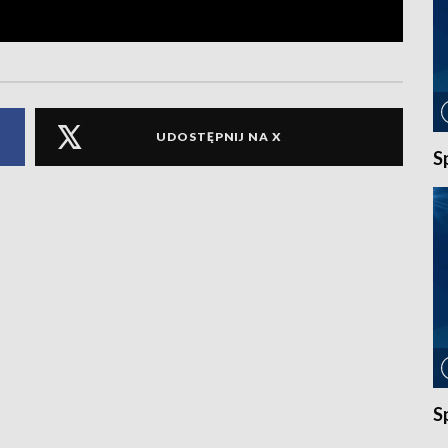
UDOSTĘPNIJ NA X
S
S