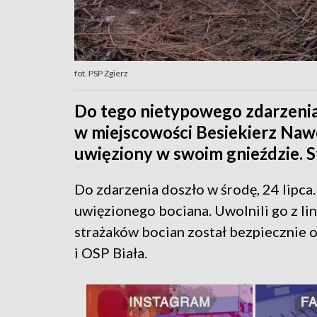
fot. PSP Zgierz
Do tego nietypowego zdarzenia 
w miejscowości Besiekierz Nawo
uwięziony w swoim gnieździe. St
Do zdarzenia doszło w środę, 24 lipca
uwięzionego bociana. Uwolnili go z liny
strażaków bocian został bezpiecznie 
i OSP Biała.