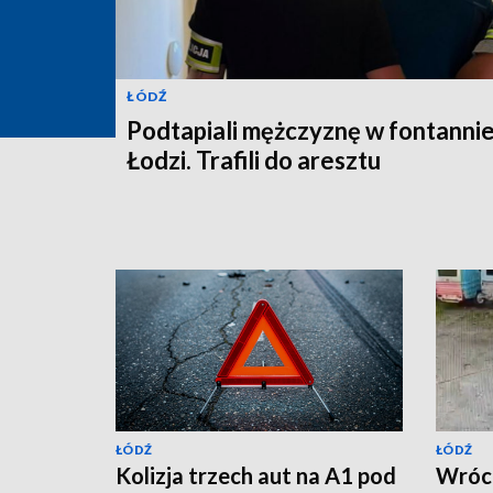
ŁÓDŹ
Podtapiali mężczyznę w fontanni
Łodzi. Trafili do aresztu
ŁÓDŹ
ŁÓDŹ
Kolizja trzech aut na A1 pod
Wróci