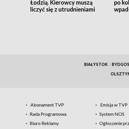
Łodzią. Kierowcy muszą
po ko
liczyć się z utrudnieniami
wpadł
[WID
BIAŁYSTOK
/
BYDGO
OLSZTY
Abonament TVP
Emisja w TVP
Rada Programowa
System NOS
Biuro Reklamy
Ogłoszenie pr