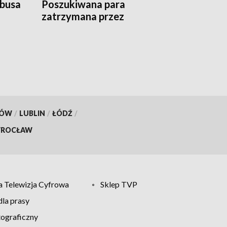
 busa
Poszukiwana para
zatrzymana przez
kryminalnych
KÓW
/
LUBLIN
/
ŁÓDŹ
/
ROCŁAW
 Telewizja Cyfrowa
Sklep TVP
la prasy
tograficzny