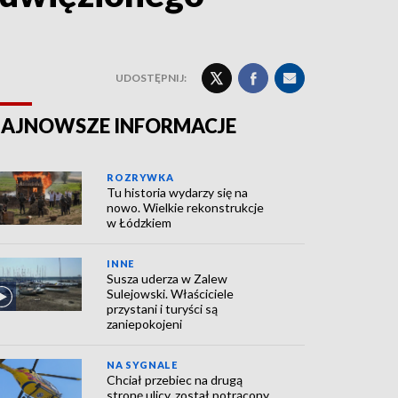
UDOSTĘPNIJ:
AJNOWSZE INFORMACJE
ROZRYWKA
Tu historia wydarzy się na
nowo. Wielkie rekonstrukcje
w Łódzkiem
INNE
Susza uderza w Zalew
Sulejowski. Właściciele
przystani i turyści są
zaniepokojeni
NA SYGNALE
Chciał przebiec na drugą
stronę ulicy, został potrącony.