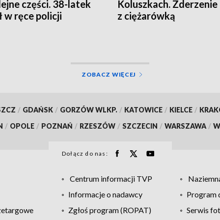
lejne części. 38-latek
Koluszkach. Zderzenie
 w ręce policji
z ciężarówką
EO]
ZOBACZ WIĘCEJ
SZCZ
/
GDAŃSK
/
GORZÓW WLKP.
/
KATOWICE
/
KIELCE
/
KRA
N
/
OPOLE
/
POZNAŃ
/
RZESZÓW
/
SZCZECIN
/
WARSZAWA
/
W
Dołącz do nas:
Centrum informacji TVP
Naziemna
Informacje o nadawcy
Program d
zetargowe
Zgłoś program (ROPAT)
Serwis fo