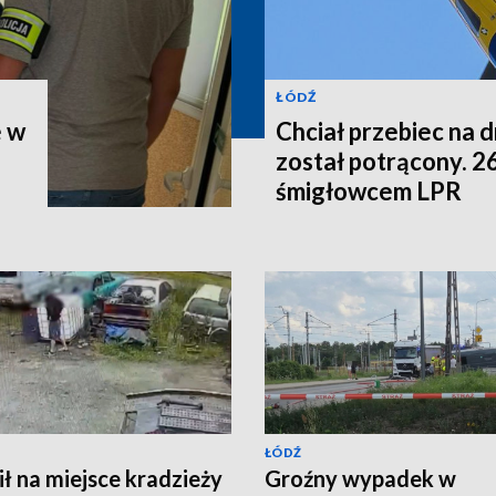
ŁÓDŹ
e w
Chciał przebiec na d
został potrącony. 2
śmigłowcem LPR
ŁÓDŹ
ł na miejsce kradzieży
Groźny wypadek w