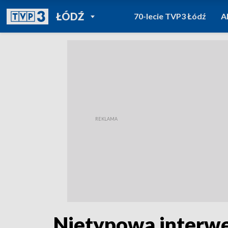
POWRÓT DO
ŁÓDŹ
70-lecie TVP3 Łódź
A
TVP REGIONY
Nietypowa interwe