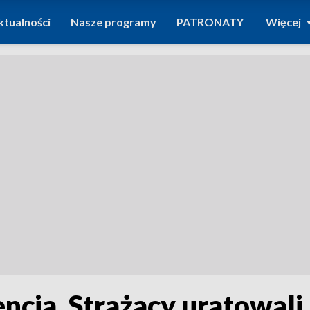
ktualności
Nasze programy
PATRONATY
Więcej
ncja. Strażacy uratowali