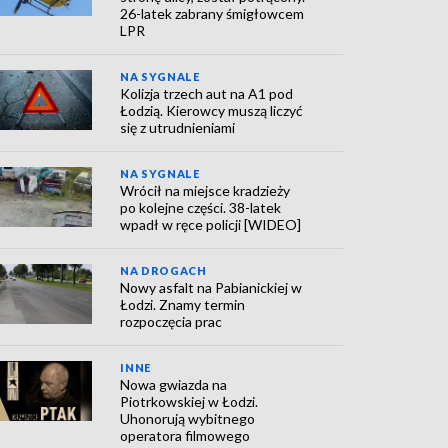
26-latek zabrany śmigłowcem
LPR
NA SYGNALE
Kolizja trzech aut na A1 pod
Łodzią. Kierowcy muszą liczyć
się z utrudnieniami
NA SYGNALE
Wrócił na miejsce kradzieży
po kolejne części. 38-latek
wpadł w ręce policji [WIDEO]
NA DROGACH
Nowy asfalt na Pabianickiej w
Łodzi. Znamy termin
rozpoczęcia prac
INNE
Nowa gwiazda na
Piotrkowskiej w Łodzi.
Uhonorują wybitnego
operatora filmowego