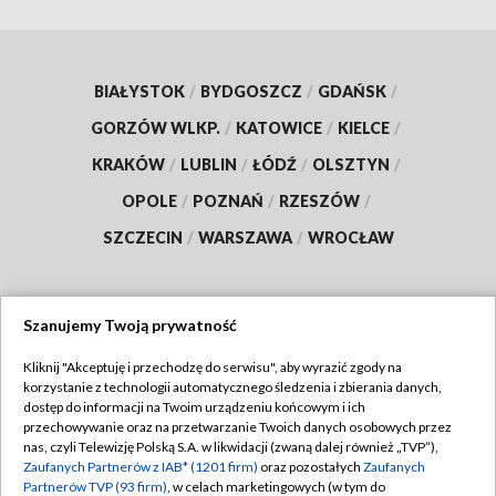
BIAŁYSTOK
/
BYDGOSZCZ
/
GDAŃSK
/
GORZÓW WLKP.
/
KATOWICE
/
KIELCE
/
KRAKÓW
/
LUBLIN
/
ŁÓDŹ
/
OLSZTYN
/
OPOLE
/
POZNAŃ
/
RZESZÓW
/
SZCZECIN
/
WARSZAWA
/
WROCŁAW
Szanujemy Twoją prywatność
Dołącz do nas:
Kliknij "Akceptuję i przechodzę do serwisu", aby wyrazić zgody na
korzystanie z technologii automatycznego śledzenia i zbierania danych,
TVP
dostęp do informacji na Twoim urządzeniu końcowym i ich
Abonament TVP
przechowywanie oraz na przetwarzanie Twoich danych osobowych przez
Regulamin TVP
nas, czyli Telewizję Polską S.A. w likwidacji (zwaną dalej również „TVP”),
Emisja w TVP
Zaufanych Partnerów z IAB* (1201 firm)
oraz pozostałych
Zaufanych
Polityka prywatności
Partnerów TVP (93 firm)
, w celach marketingowych (w tym do