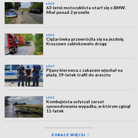
ŁÓDŹ
63-letni motocyklista otarł się o BMW.
Miał ponad 2 promile
ŁÓDŹ
Ciężarówka przewróciła się na jezdnię.
Kruszywo zablokowało drogę
ŁÓDŹ
Pijany kierowca z zakazem wjechał na
plażę. 59-latek trafił do aresztu
ŁÓDŹ
Kombajnista usłyszał zarzut
spowodowania wypadku, w którym zginął
11-latek
ZOBACZ WIĘCEJ