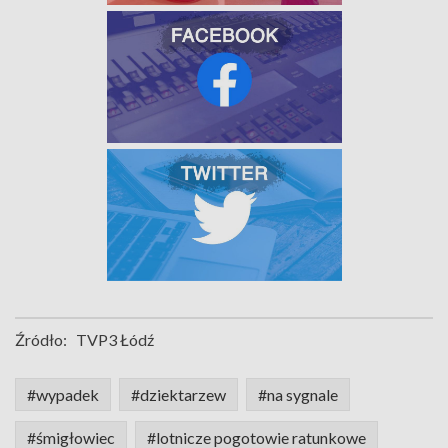
Źródło:
TVP3 Łódź
#wypadek
#dziektarzew
#na sygnale
#śmigłowiec
#lotnicze pogotowie ratunkowe