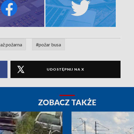
raż pożarna
#pożar busa
UDOSTĘPNIJ NA X
ZOBACZ TAKŻE