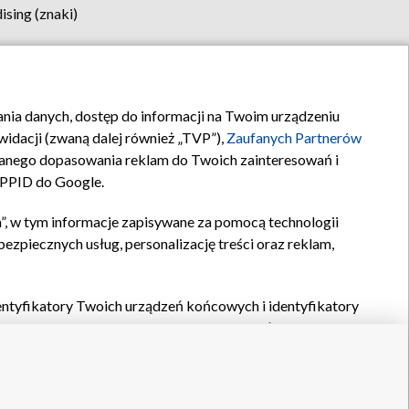
sing (znaki)
klamy
Kontakt
rania danych, dostęp do informacji na Twoim urządzeniu
idacji (zwaną dalej również „TVP”),
Zaufanych Partnerów
anego dopasowania reklam do Twoich zainteresowań i
a PPID do Google.
”, w tym informacje zapisywane za pomocą technologii
zpiecznych usług, personalizację treści oraz reklam,
identyfikatory Twoich urządzeń końcowych i identyfikatory
P,
Zaufanych Partnerów z IAB
oraz pozostałych
Zaufanych
 wyboru podstawowych reklam, wyboru spersonalizowanych
ch treści, pomiaru wydajności reklam, pomiaru wydajności
nia bezpieczeństwa, zapobiegania oszustwom i usuwania