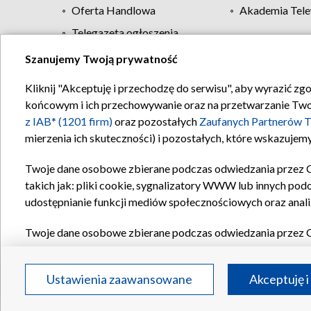
Oferta Handlowa
Akademia Tele
Telegazeta ogłoszenia
Szanujemy Twoją prywatność
Regulamin TVP
Kliknij "Akceptuję i przechodzę do serwisu", aby wyrazić zg
końcowym i ich przechowywanie oraz na przetwarzanie Twoich
z IAB* (1201 firm)
oraz pozostałych
Zaufanych Partnerów T
mierzenia ich skuteczności) i pozostałych, które wskazujemy
Twoje dane osobowe zbierane podczas odwiedzania przez 
takich jak: pliki cookie, sygnalizatory WWW lub innych pod
udostępnianie funkcji mediów społecznościowych oraz anali
Twoje dane osobowe zbierane podczas odwiedzania przez 
plików cookie, informacje o Twoich wyszukiwaniach w serwi
Partnerów TVP
dla realizacji następujących celów i funkc
Ustawienia zaawansowane
Akceptuję i
reklam, tworzenia profilu spersonalizowanych reklam, tworz
treści, stosowania badań rynkowych w celu generowania op