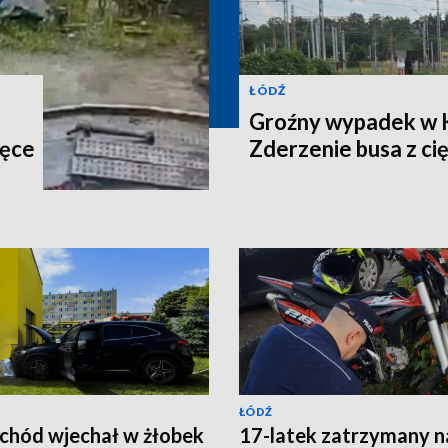
ŁÓDŹ
Groźny wypadek w 
ręce
Zderzenie busa z c
ŁÓDŹ
hód wjechał w żłobek
17-latek zatrzymany n