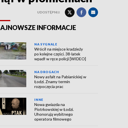
UDOSTĘPNIJ:
AJNOWSZE INFORMACJE
NA SYGNALE
Wrócił na miejsce kradzieży
po kolejne części. 38-latek
wpadł w ręce policji [WIDEO]
NA DROGACH
Nowy asfalt na Pabianickiej w
Łodzi. Znamy termin
rozpoczęcia prac
INNE
Nowa gwiazda na
Piotrkowskiej w Łodzi.
Uhonorują wybitnego
operatora filmowego