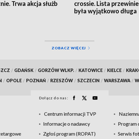
nie. Trwa akcja służb
crossie. Lista przewini
była wyjątkowo długa
ZOBACZ WIĘCEJ
SZCZ
/
GDAŃSK
/
GORZÓW WLKP.
/
KATOWICE
/
KIELCE
/
KRA
N
/
OPOLE
/
POZNAŃ
/
RZESZÓW
/
SZCZECIN
/
WARSZAWA
/
W
Dołącz do nas:
Centrum informacji TVP
Naziemna
Informacje o nadawcy
Program d
zetargowe
Zgłoś program (ROPAT)
Serwis fo