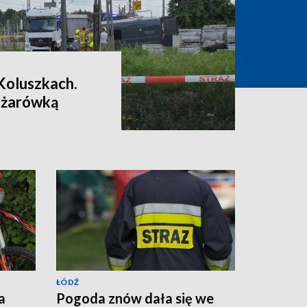
Koluszkach.
iężarówką
ŁÓDŹ
a
Pogoda znów dała się we