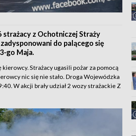
6 strażacy z Ochotniczej Straży
 zadysponowani do palącego się
3-go Maja.
ę kierowcy. Strażacy ugasili pożar za pomocą
ierowcy nic się nie stało. Droga Wojewódzka
:40. W akcji brały udział 2 wozy strażackie Z