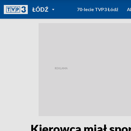
POWRÓT DO
ŁÓDŹ
70-lecie TVP3 Łódź
A
TVP REGIONY
Kierowca miał spor