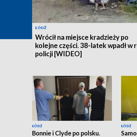
ŁÓDŹ
Wrócił na miejsce kradzieży po
kolejne części. 38-latek wpadł w 
policji [WIDEO]
ŁÓDŹ
ŁÓDŹ
Bonnie i Clyde po polsku.
Samoc