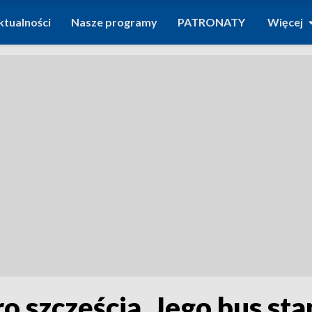
ktualności
Nasze programy
PATRONATY
Więcej
o szczęścia. Jego bus st