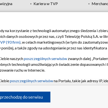
wizyjna
Kariera w TVP
Merchandi
Polityka prywatności
Moje zgody
Pomoc
Biuro re
ody na korzystanie z technologii automatycznego śledzenia i zbie
 danych osobowych przez nas, czyli Telewizję Polską S.A. w likw
VP (93 firm)
, w celach marketingowych (w tym do zautomatyzow
 poniżej, a także zgody na udostępnianie przez nas identyfikator
Ciebie naszych
poszczególnych serwisów
zwanych dalej „Portalem
obnych technologii umożliwiających świadczenie dopasowanych i be
zowanie ruchu w Internecie.
Ciebie
poszczególnych serwisów
na Portalu, takie jak adresy IP, 
sach Portalu czy historia odwiedzin będą przetwarzane przez TV
ji: przechowywania informacji na urządzeniu lub dostęp do nich,
©2026 Telewizja Polska S.A. w likwidacji
 przechodzę do serwisu
enia profilu spersonalizowanych treści, wyboru spersonalizowany
inii odbiorców, opracowywania i ulepszania produktów, zapewnie