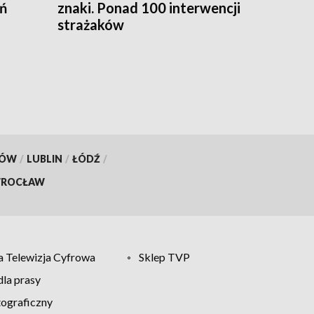
eń
znaki. Ponad 100 interwencji
strażaków
KÓW
/
LUBLIN
/
ŁÓDŹ
/
ROCŁAW
 Telewizja Cyfrowa
Sklep TVP
la prasy
tograficzny