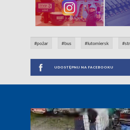
#pożar
#bus
#lutomiersk
#st
UDOSTĘPNIJ NA FACEBOOKU