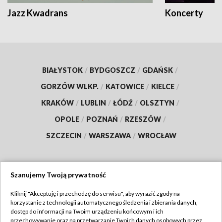
Jazz Kwadrans
Koncerty
BIAŁYSTOK
/
BYDGOSZCZ
/
GDAŃSK
/
GORZÓW WLKP.
/
KATOWICE
/
KIELCE
/
KRAKÓW
/
LUBLIN
/
ŁÓDŹ
/
OLSZTYN
/
OPOLE
/
POZNAŃ
/
RZESZÓW
/
SZCZECIN
/
WARSZAWA
/
WROCŁAW
Szanujemy Twoją prywatność
Dołącz do nas:
Kliknij "Akceptuję i przechodzę do serwisu", aby wyrazić zgody na
korzystanie z technologii automatycznego śledzenia i zbierania danych,
TVP
dostęp do informacji na Twoim urządzeniu końcowym i ich
Abonament TVP
przechowywanie oraz na przetwarzanie Twoich danych osobowych przez