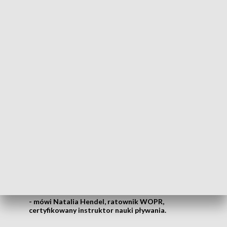
Człowiek tonie w ciszy, jak mówią ratownicy, może być
nawet tak, że przepływając obok tonącego, nie zorientujemy
się, że człowiek ten potrzebuje pomocy.
Jednak pomoc ta powinna być udzielona przez specjalistów z
ratownictwa wodnego. Bo często, jak pokazuje życie,
niedoświadczony ratujący, staje się ofiarą.
Pamiętajmy, że osoba tonąca, jest bardzo
niebezpieczna, bo ona za wszelką cenę
będzie próbowała się czegoś złapać,
przytrzymać czegoś, żeby wynurzyć twarz
nad taflę wody
- mówi Natalia Hendel, ratownik WOPR,
certyfikowany instruktor nauki pływania.