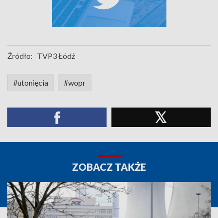
Źródło:
TVP3 Łódź
#utonięcia
#wopr
ZOBACZ TAKŻE