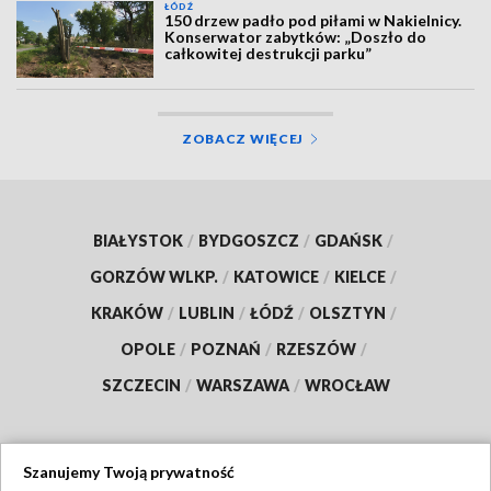
ŁÓDŹ
150 drzew padło pod piłami w Nakielnicy.
Konserwator zabytków: „Doszło do
całkowitej destrukcji parku”
ZOBACZ WIĘCEJ
BIAŁYSTOK
/
BYDGOSZCZ
/
GDAŃSK
/
GORZÓW WLKP.
/
KATOWICE
/
KIELCE
/
KRAKÓW
/
LUBLIN
/
ŁÓDŹ
/
OLSZTYN
/
OPOLE
/
POZNAŃ
/
RZESZÓW
/
SZCZECIN
/
WARSZAWA
/
WROCŁAW
Szanujemy Twoją prywatność
Dołącz do nas: