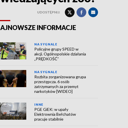
UDOSTĘPNIJ:
AJNOWSZE INFORMACJE
NA SYGNALE
Policyjne grupy SPEED w
akcji. Ogólnopolskie działania
„PRĘDKOŚĆ”
NA SYGNALE
Rozbita zorganizowana grupa
przestępcza. 6 osób
zatrzymanych za przemyt
narkotyków [WIDEO]
INNE
PGE GiEK: w upały
Elektrownia Bełchatów
pracuje stabilnie