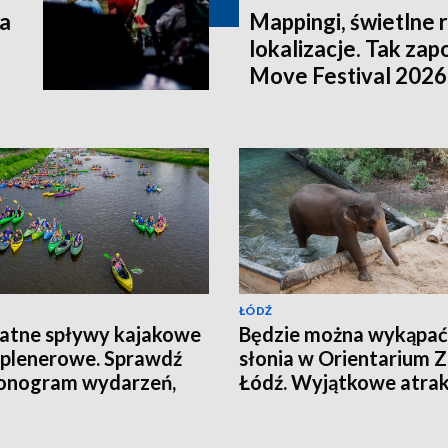
a
Mappingi, świetlne 
lokalizacje. Tak zap
Move Festival 2026
ŁÓDŹ
atne spływy kajakowe
Będzie można wykąpać
o plenerowe. Sprawdź
słonia w Orientarium 
onogram wydarzeń,
Łódź. Wyjątkowe atrak
ny zapisów i miejsca
podczas Dnia Słonia
sów