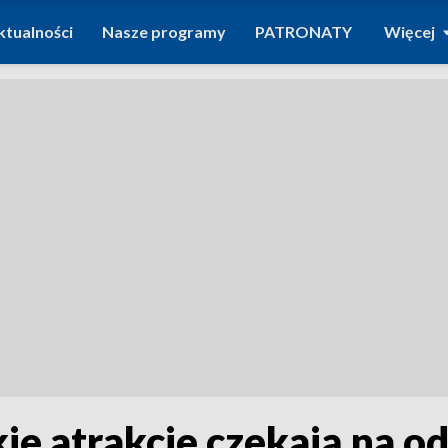
ktualności
Nasze programy
PATRONATY
Więcej
kie atrakcje czekają na 