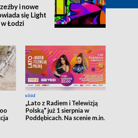
rzeźby i nowe
owiada się Light
 w Łodzi
ŁÓDŹ
„Lato z Radiem i Telewizją
Zoo
Polską” już 1 sierpnia w
cja
Poddębicach. Na scenie m.in.
Roxie, Cleo i Natalia
Szroeder