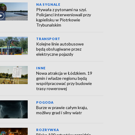
NA SYGNALE
Pływała z pytonami na szyi.
Policjanci interweniowali przy
kąpielisku w Piotrkowie
Trybunalskim
TRANSPORT
Kolejne linie autobusowe
będą obsługiwane przez
elektryczne pojazdy
INNE
Nowa atrakcja w Łódzkiem. 19
gmin i władze regionu będą
współpracować przy budowie
trasy rowerowej
POGODA
Burze w prawie całym kraju,
możliwy grad i silny wiatr
ROZRYWKA
Blisko 100 artystów przejdzie