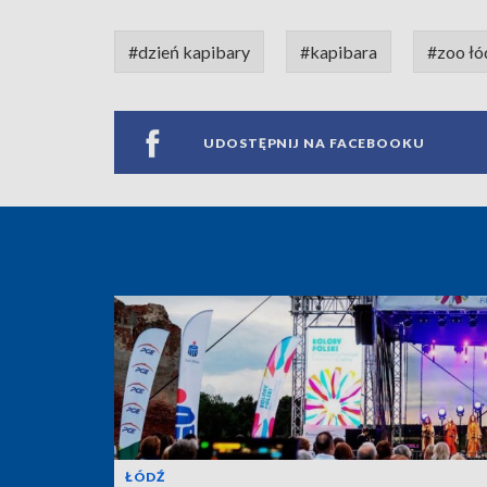
#dzień kapibary
#kapibara
#zoo łó
UDOSTĘPNIJ NA FACEBOOKU
ŁÓDŹ