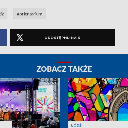
dź
#orientarium
UDOSTĘPNIJ NA X
ZOBACZ TAKŻE
ŁÓDŹ