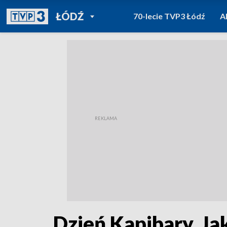
POWRÓT DO
ŁÓDŹ
70-lecie TVP3 Łódź
A
TVP REGIONY
Dzień Kapibary. Ja