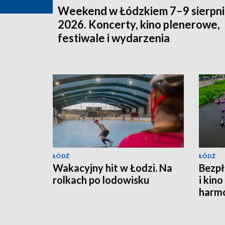
Weekend w Łódzkiem 7–9 sierpni
2026. Koncerty, kino plenerowe,
festiwale i wydarzenia
ŁÓDŹ
ŁÓDŹ
Wakacyjny hit w Łodzi. Na
Bezpł
rolkach po lodowisku
i kin
harm
termi
sean