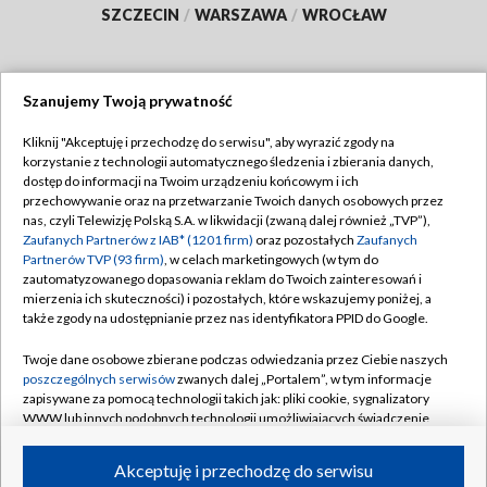
SZCZECIN
/
WARSZAWA
/
WROCŁAW
Szanujemy Twoją prywatność
Dołącz do nas:
Kliknij "Akceptuję i przechodzę do serwisu", aby wyrazić zgody na
korzystanie z technologii automatycznego śledzenia i zbierania danych,
TVP
dostęp do informacji na Twoim urządzeniu końcowym i ich
Abonament TVP
przechowywanie oraz na przetwarzanie Twoich danych osobowych przez
Regulamin TVP
nas, czyli Telewizję Polską S.A. w likwidacji (zwaną dalej również „TVP”),
Emisja w TVP
Zaufanych Partnerów z IAB* (1201 firm)
oraz pozostałych
Zaufanych
Polityka prywatności
Partnerów TVP (93 firm)
, w celach marketingowych (w tym do
Centrum informacji TVP
Moje zgody
zautomatyzowanego dopasowania reklam do Twoich zainteresowań i
mierzenia ich skuteczności) i pozostałych, które wskazujemy poniżej, a
Naziemna Telewizja Cyfrowa
Pomoc
także zgody na udostępnianie przez nas identyfikatora PPID do Google.
Sklep TVP
Biuro reklamy
Twoje dane osobowe zbierane podczas odwiedzania przez Ciebie naszych
Rada Programowa
poszczególnych serwisów
zwanych dalej „Portalem”, w tym informacje
Kontakt
zapisywane za pomocą technologii takich jak: pliki cookie, sygnalizatory
System NOS
WWW lub innych podobnych technologii umożliwiających świadczenie
dopasowanych i bezpiecznych usług, personalizację treści oraz reklam,
Informacje o nadawcy
Kanały
udostępnianie funkcji mediów społecznościowych oraz analizowanie
Akceptuję i przechodzę do serwisu
ruchu w Internecie.
Program dla prasy