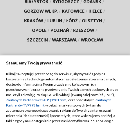
BIAŁYSTOK
/
BYDGOSZCZ
/
GDAŃSK
/
GORZÓW WLKP.
/
KATOWICE
/
KIELCE
/
KRAKÓW
/
LUBLIN
/
ŁÓDŹ
/
OLSZTYN
/
OPOLE
/
POZNAŃ
/
RZESZÓW
/
SZCZECIN
/
WARSZAWA
/
WROCŁAW
Szanujemy Twoją prywatność
Dołącz do nas:
Kliknij "Akceptuję i przechodzę do serwisu", aby wyrazić zgody na
korzystanie z technologii automatycznego śledzenia i zbierania danych,
TVP
dostęp do informacji na Twoim urządzeniu końcowym i ich
Abonament TVP
przechowywanie oraz na przetwarzanie Twoich danych osobowych przez
Regulamin TVP
nas, czyli Telewizję Polską S.A. w likwidacji (zwaną dalej również „TVP”),
Emisja w TVP
Zaufanych Partnerów z IAB* (1201 firm)
oraz pozostałych
Zaufanych
Polityka prywatności
Partnerów TVP (93 firm)
, w celach marketingowych (w tym do
Centrum informacji TVP
Moje zgody
zautomatyzowanego dopasowania reklam do Twoich zainteresowań i
mierzenia ich skuteczności) i pozostałych, które wskazujemy poniżej, a
Naziemna Telewizja Cyfrowa
Pomoc
także zgody na udostępnianie przez nas identyfikatora PPID do Google.
Sklep TVP
Biuro reklamy