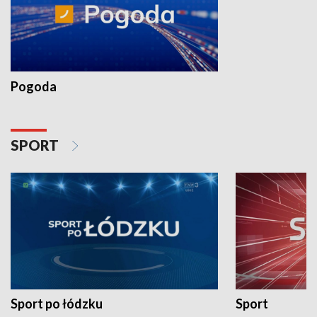
Pogoda
SPORT
Sport po łódzku
Sport