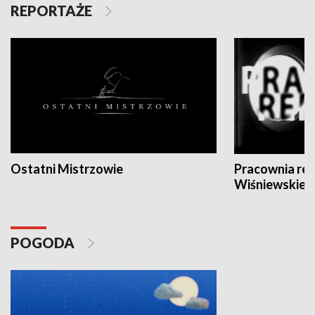
REPORTAŻE
Ostatni Mistrzowie
Pracownia re
Wiśniewskieg
POGODA