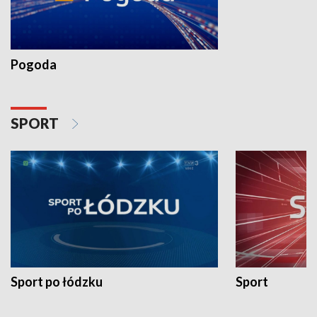
Pogoda
SPORT
Sport po łódzku
Sport