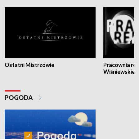
Ostatni Mistrzowie
Pracownia re
Wiśniewskieg
POGODA