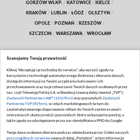
GORZÓW WLKP.
/
KATOWICE
/
KIELCE
/
KRAKÓW
/
LUBLIN
/
ŁÓDŹ
/
OLSZTYN
/
OPOLE
/
POZNAŃ
/
RZESZÓW
/
SZCZECIN
/
WARSZAWA
/
WROCŁAW
Szanujemy Twoją prywatność
Dołącz do nas:
Kliknij "Akceptuję i przechodzę do serwisu", aby wyrazić zgody na
korzystanie z technologii automatycznego śledzenia i zbierania danych,
TVP
dostęp do informacji na Twoim urządzeniu końcowym i ich
Abonament TVP
przechowywanie oraz na przetwarzanie Twoich danych osobowych przez
Regulamin TVP
nas, czyli Telewizję Polską S.A. w likwidacji (zwaną dalej również „TVP”),
Emisja w TVP
Zaufanych Partnerów z IAB* (1201 firm)
oraz pozostałych
Zaufanych
Polityka prywatności
Partnerów TVP (93 firm)
, w celach marketingowych (w tym do
Centrum informacji TVP
Moje zgody
zautomatyzowanego dopasowania reklam do Twoich zainteresowań i
mierzenia ich skuteczności) i pozostałych, które wskazujemy poniżej, a
Naziemna Telewizja Cyfrowa
Pomoc
także zgody na udostępnianie przez nas identyfikatora PPID do Google.
Sklep TVP
Biuro reklamy
Twoje dane osobowe zbierane podczas odwiedzania przez Ciebie naszych
Rada Programowa
poszczególnych serwisów
zwanych dalej „Portalem”, w tym informacje
Kontakt