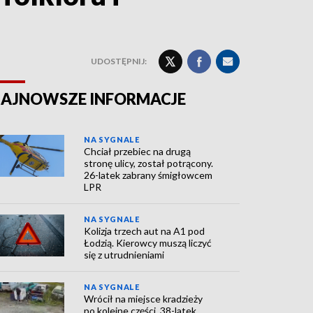
UDOSTĘPNIJ:
AJNOWSZE INFORMACJE
NA SYGNALE
Chciał przebiec na drugą
stronę ulicy, został potrącony.
26-latek zabrany śmigłowcem
LPR
NA SYGNALE
Kolizja trzech aut na A1 pod
Łodzią. Kierowcy muszą liczyć
się z utrudnieniami
NA SYGNALE
Wrócił na miejsce kradzieży
po kolejne części. 38-latek