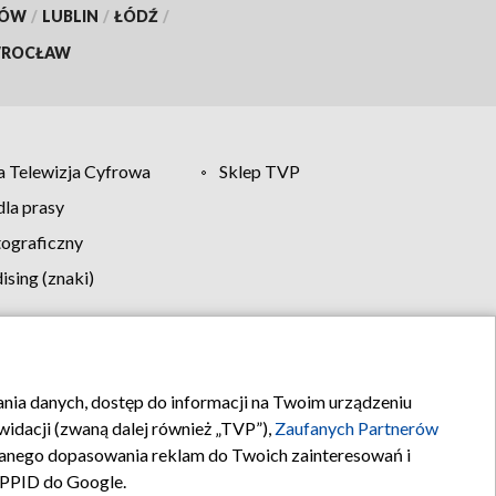
KÓW
/
LUBLIN
/
ŁÓDŹ
/
ROCŁAW
 Telewizja Cyfrowa
Sklep TVP
la prasy
tograficzny
sing (znaki)
klamy
Kontakt
rania danych, dostęp do informacji na Twoim urządzeniu
idacji (zwaną dalej również „TVP”),
Zaufanych Partnerów
anego dopasowania reklam do Twoich zainteresowań i
a PPID do Google.