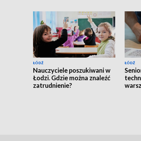
ŁÓDŹ
ŁÓDŹ
Nauczyciele poszukiwani w
Senior
Łodzi. Gdzie można znaleźć
techn
zatrudnienie?
wars