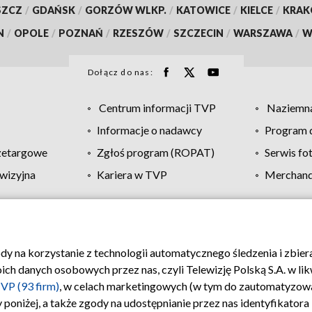
SZCZ
/
GDAŃSK
/
GORZÓW WLKP.
/
KATOWICE
/
KIELCE
/
KRA
N
/
OPOLE
/
POZNAŃ
/
RZESZÓW
/
SZCZECIN
/
WARSZAWA
/
W
Dołącz do nas:
Centrum informacji TVP
Naziemna
Informacje o nadawcy
Program d
zetargowe
Zgłoś program (ROPAT)
Serwis fo
wizyjna
Kariera w TVP
Merchandi
Polityka prywatności
Moje zgody
Pomoc
Biuro re
ody na korzystanie z technologii automatycznego śledzenia i zbie
 danych osobowych przez nas, czyli Telewizję Polską S.A. w likw
VP (93 firm)
, w celach marketingowych (w tym do zautomatyzow
 poniżej, a także zgody na udostępnianie przez nas identyfikator