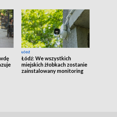
ŁÓDŹ
awdę
Łódź: We wszystkich
azuje
miejskich żłobkach zostanie
zainstalowany monitoring