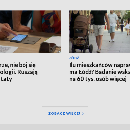
ŁÓDŹ
ze, nie bój się
Ilu mieszkańców napr
ologii. Ruszają
ma Łódź? Badanie wsk
ztaty
na 60 tys. osób więcej
ZOBACZ WIĘCEJ