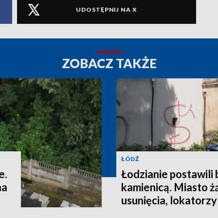
UDOSTĘPNIJ NA X
ZOBACZ TAKŻE
ŁÓDŹ
e.
Łodzianie postawili
na
kamienicą. Miasto ż
usunięcia, lokatorzy