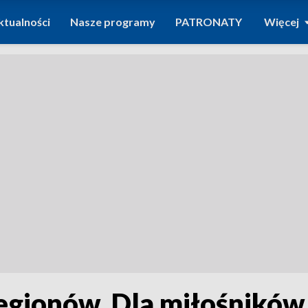
ktualności
Nasze programy
PATRONATY
Więcej
gionów. Dla miłośników 