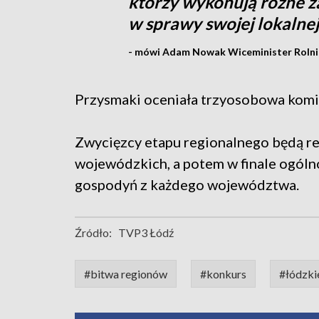
którzy wykonują różne z
w sprawy swojej lokalne
- mówi Adam Nowak Wiceminister Rolni
Przysmaki oceniała trzyosobowa komis
Zwycięzcy etapu regionalnego będą re
wojewódzkich, a potem w finale ogólno
gospodyń z każdego województwa.
Źródło:
TVP3 Łódź
#bitwa regionów
#konkurs
#łódzki