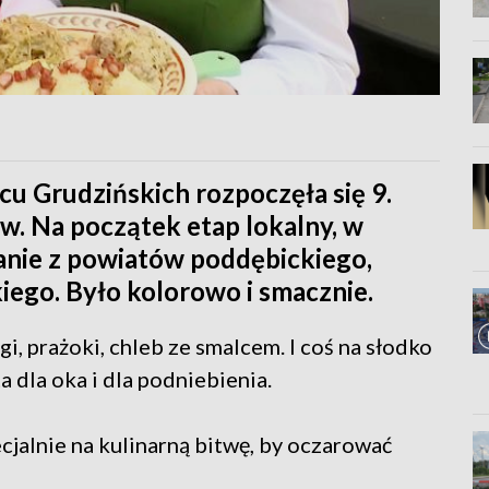
u Grudzińskich rozpoczęła się 9.
w. Na początek etap lokalny, w
anie z powiatów poddębickiego,
ego. Było kolorowo i smacznie.
i, prażoki, chleb ze smalcem. I coś na słodko
ta dla oka i dla podniebienia.
cjalnie na kulinarną bitwę, by oczarować