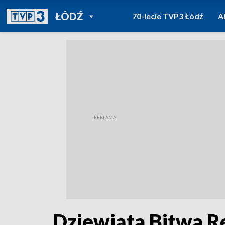
POWRÓT DO
ŁÓDŹ
70-lecie TVP3 Łódź
A
TVP REGIONY
Dziewiąta Bitwa Re