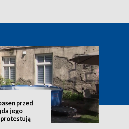
 basen przed
ąda jego
 protestują