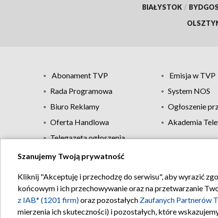
BIAŁYSTOK
/
BYDGO
OLSZTY
Abonament TVP
Emisja w TVP
Rada Programowa
System NOS
Biuro Reklamy
Ogłoszenie pr
Oferta Handlowa
Akademia Tele
Telegazeta ogłoszenia
Szanujemy Twoją prywatność
Regulamin TVP
Kliknij "Akceptuję i przechodzę do serwisu", aby wyrazić zg
końcowym i ich przechowywanie oraz na przetwarzanie Twoich
z IAB* (1201 firm)
oraz pozostałych
Zaufanych Partnerów T
mierzenia ich skuteczności) i pozostałych, które wskazujemy