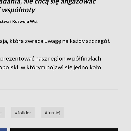
adania, ale chcą się angażować
j wspólnoty
ctwa i Rozwoju Wsi.
ja, która zwraca uwagę na każdy szczegół.
prezentować nasz region w półfinałach
polski, w którym pojawi się jedno koło
e
#folklor
#turniej