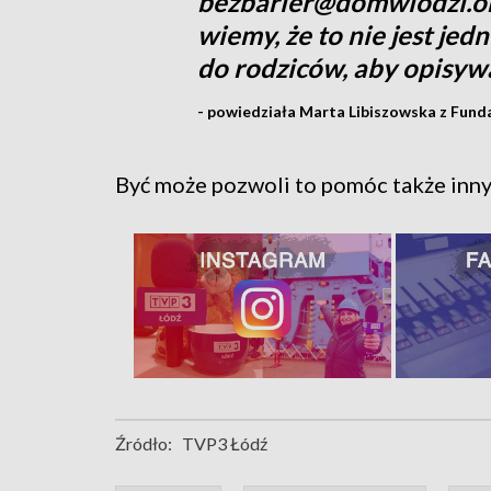
bezbarier@domwlodzi.org
wiemy, że to nie jest je
do rodziców, aby opisywa
- powiedziała Marta Libiszowska z Fund
Być może pozwoli to pomóc także inn
Źródło:
TVP3 Łódź