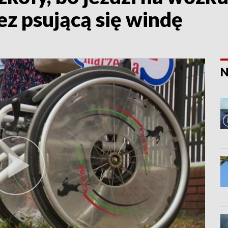
ez psującą się windę
N