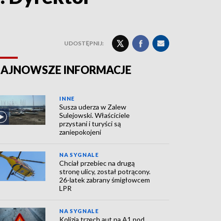
UDOSTĘPNIJ:
AJNOWSZE INFORMACJE
INNE
Susza uderza w Zalew
Sulejowski. Właściciele
przystani i turyści są
zaniepokojeni
NA SYGNALE
Chciał przebiec na drugą
stronę ulicy, został potrącony.
26-latek zabrany śmigłowcem
LPR
NA SYGNALE
Kolizja trzech aut na A1 pod