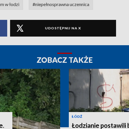
m w łodzi
#niepełnosprawna uczennica
UDOSTĘPNIJ NA X
ZOBACZ TAKŻE
ŁÓDŹ
e.
Łodzianie postawili