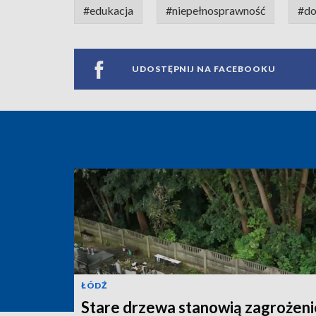
#edukacja
#niepełnosprawność
#do
UDOSTĘPNIJ NA FACEBOOKU
ŁÓDŹ
Stare drzewa stanowią zagrożeni