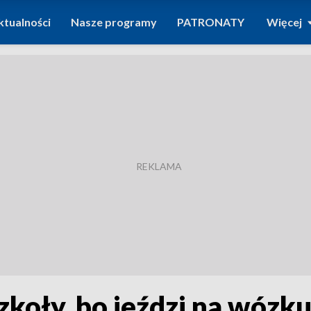
ktualności
Nasze programy
PATRONATY
Więcej
 szkoły, bo jeździ na wózk