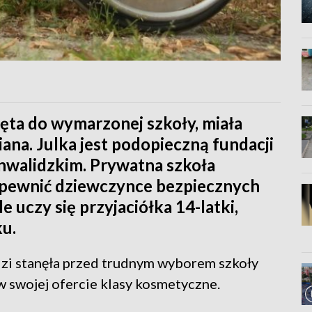
jęta do wymarzonej szkoły, miała
ziana. Julka jest podopieczną fundacji
inwalidzkim. Prywatna szkoła
 zapewnić dziewczynce bezpiecznych
 uczy się przyjaciółka 14-latki,
ku.
dzi stanęła przed trudnym wyborem szkoły
w swojej ofercie klasy kosmetyczne.