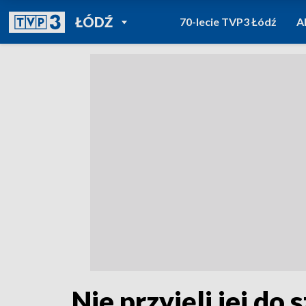
POWRÓT DO
ŁÓDŹ
70-lecie TVP3 Łódź
A
TVP REGIONY
Nie przyjęli jej do