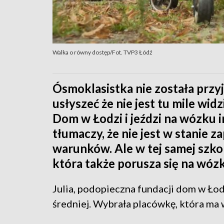
Walka o równy dostęp/Fot. TVP3 Łódź
Ósmoklasistka nie została przy
usłyszeć że nie jest tu mile wid
Dom w Łodzi i jeździ na wózku 
tłumaczy, że nie jest w stanie
warunków. Ale w tej samej szkole
która także porusza się na wóz
Julia, podopieczna fundacji dom w Ło
średniej. Wybrała placówkę, która ma 