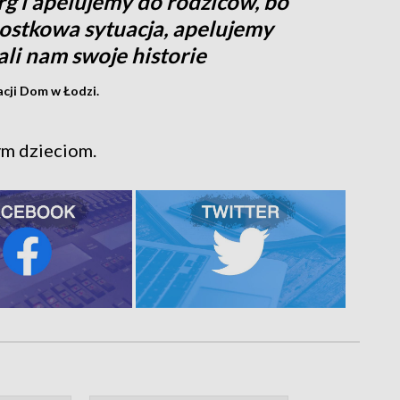
 i apelujemy do rodziców, bo
dnostkowa sytuacja, apelujemy
li nam swoje historie
acji Dom w Łodzi.
ym dzieciom.