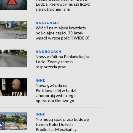
Łodzią. Kierowcy muszą liczyć
się z utrudnieniami
NA SYGNALE
Wrócił na miejsce kradzieży
po kolejne części. 38-latek
wpadł w ręce policji [WIDEO]
NA DROGACH
Nowy asfalt na Pabianickiej w
Łodzi. Znamy termin
rozpoczęcia prac
INNE
Nowa gwiazda na
Piotrkowskiej w Łodzi.
Uhonorują wybitnego
operatora filmowego
INNE
Nie mogą spać przez budowę
tunelu Kolei Dużych
Prędkości. Mieszkańcy