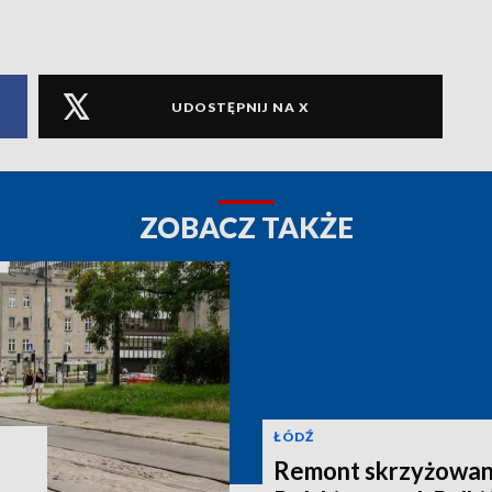
UDOSTĘPNIJ NA X
ZOBACZ TAKŻE
ŁÓDŹ
Remont skrzyżowani