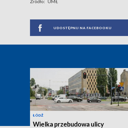
Źródło:
UMŁ
UDOSTĘPNIJ NA FACEBOOKU
ŁÓDŹ
Wielka przebudowa ulicy