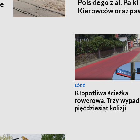
Polskiego z al. Palki
ne
Kierowców oraz p
Łódź czekają zmian
ŁÓDŹ
Kłopotliwa ścieżka
rowerowa. Trzy wypadk
pięćdziesiąt kolizji