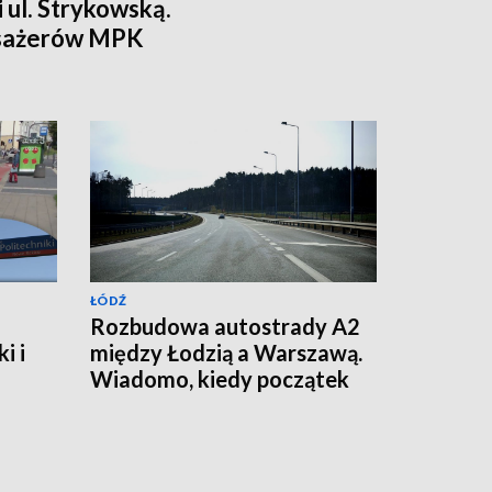
 i ul. Strykowską.
asażerów MPK
y
ŁÓDŹ
Rozbudowa autostrady A2
i i
między Łodzią a Warszawą.
Wiadomo, kiedy początek
prac