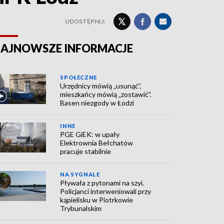
UDOSTĘPNIJ:
AJNOWSZE INFORMACJE
SPOŁECZNE
Urzędnicy mówią „usunąć”,
mieszkańcy mówią „zostawić”.
Basen niezgody w Łodzi
INNE
PGE GiEK: w upały
Elektrownia Bełchatów
pracuje stabilnie
NA SYGNALE
Pływała z pytonami na szyi.
Policjanci interweniowali przy
kąpielisku w Piotrkowie
Trybunalskim