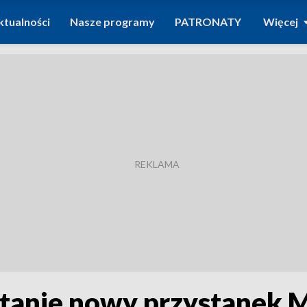
ktualności
Nasze programy
PATRONATY
Więcej
tanie nowy przystanek 