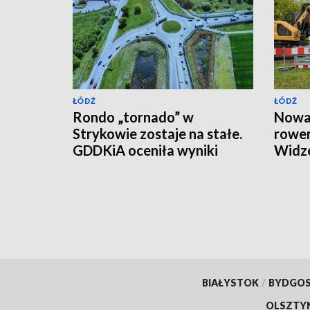
ŁÓDŹ
ŁÓDŹ
Rondo „tornado” w
Nowa 
Strykowie zostaje na stałe.
rower
GDDKiA oceniła wyniki
Widz
eksperymentu
BIAŁYSTOK
/
BYDGO
OLSZTY