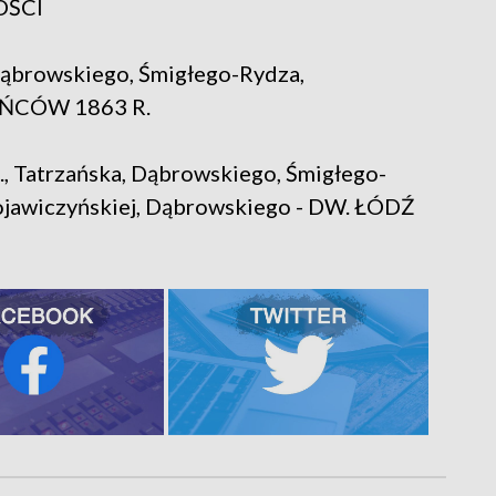
ŁOŚCI
Dąbrowskiego, Śmigłego-Rydza,
TAŃCÓW 1863 R.
., Tatrzańska, Dąbrowskiego, Śmigłego-
Gojawiczyńskiej, Dąbrowskiego - DW. ŁÓDŹ