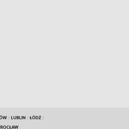
KÓW
/
LUBLIN
/
ŁÓDŹ
/
ROCŁAW