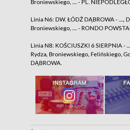
Broniewskiego, .... - PL. NIEPODLEG
Linia N6: DW. ŁÓDŹ DĄBROWA - ...., 
Broniewskiego, .... - RONDO POWS
Linia N8: KOŚCIUSZKI 6 SIERPNIA - ...
Rydza, Broniewskiego, Felińskiego, 
DĄBROWA.