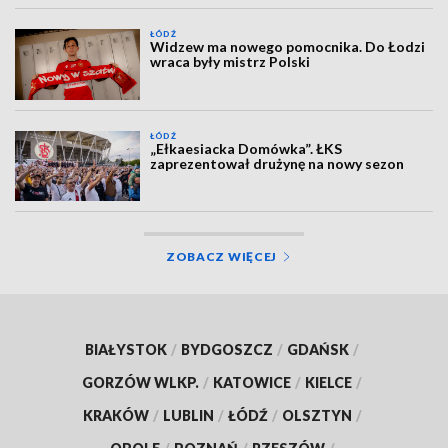
ŁÓDŹ
Widzew ma nowego pomocnika. Do Łodzi
wraca były mistrz Polski
ŁÓDŹ
„Ełkaesiacka Domówka”. ŁKS
zaprezentował drużynę na nowy sezon
ZOBACZ WIĘCEJ
BIAŁYSTOK
/
BYDGOSZCZ
/
GDAŃSK
/
GORZÓW WLKP.
/
KATOWICE
/
KIELCE
/
KRAKÓW
/
LUBLIN
/
ŁÓDŹ
/
OLSZTYN
/