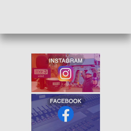
Tkacz został wypożyczony do Stali Mielec. Odszedł też
hiszpański napastnik Jordi Sanchez, który wkrótce ma
podpisać kontrakt z japońskim Hokkaido Consadole
Sapporo.