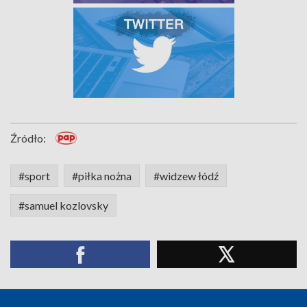
Źródło:
#sport
#piłka nożna
#widzew łódź
#samuel kozlovsky