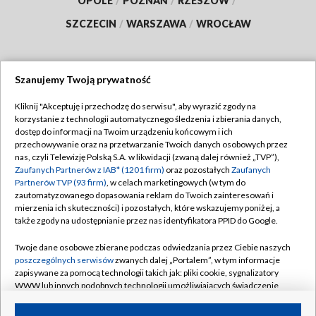
OPOLE
/
POZNAŃ
/
RZESZÓW
/
SZCZECIN
/
WARSZAWA
/
WROCŁAW
Szanujemy Twoją prywatność
Dołącz do nas:
Kliknij "Akceptuję i przechodzę do serwisu", aby wyrazić zgody na
korzystanie z technologii automatycznego śledzenia i zbierania danych,
TVP
dostęp do informacji na Twoim urządzeniu końcowym i ich
Abonament TVP
przechowywanie oraz na przetwarzanie Twoich danych osobowych przez
Regulamin TVP
nas, czyli Telewizję Polską S.A. w likwidacji (zwaną dalej również „TVP”),
Emisja w TVP
Zaufanych Partnerów z IAB* (1201 firm)
oraz pozostałych
Zaufanych
Polityka prywatności
Partnerów TVP (93 firm)
, w celach marketingowych (w tym do
Centrum informacji TVP
Moje zgody
zautomatyzowanego dopasowania reklam do Twoich zainteresowań i
mierzenia ich skuteczności) i pozostałych, które wskazujemy poniżej, a
Naziemna Telewizja Cyfrowa
Pomoc
także zgody na udostępnianie przez nas identyfikatora PPID do Google.
Sklep TVP
Biuro reklamy
Twoje dane osobowe zbierane podczas odwiedzania przez Ciebie naszych
Rada Programowa
poszczególnych serwisów
zwanych dalej „Portalem”, w tym informacje
Kontakt
zapisywane za pomocą technologii takich jak: pliki cookie, sygnalizatory
System NOS
WWW lub innych podobnych technologii umożliwiających świadczenie
dopasowanych i bezpiecznych usług, personalizację treści oraz reklam,
Informacje o nadawcy
Kanały
udostępnianie funkcji mediów społecznościowych oraz analizowanie