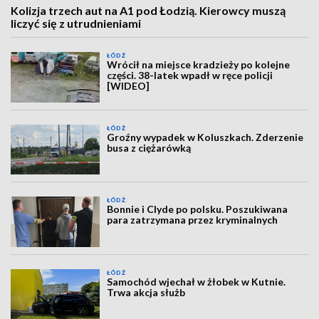
Kolizja trzech aut na A1 pod Łodzią. Kierowcy muszą
liczyć się z utrudnieniami
ŁÓDŹ
Wrócił na miejsce kradzieży po kolejne
części. 38-latek wpadł w ręce policji
[WIDEO]
ŁÓDŹ
Groźny wypadek w Koluszkach. Zderzenie
busa z ciężarówką
ŁÓDŹ
Bonnie i Clyde po polsku. Poszukiwana
para zatrzymana przez kryminalnych
ŁÓDŹ
Samochód wjechał w żłobek w Kutnie.
Trwa akcja służb