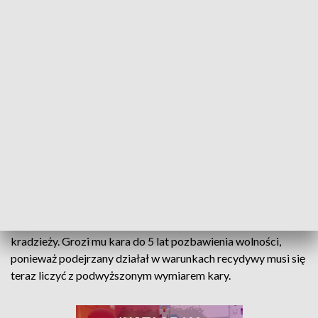
„strudzonego” alkoholem pabianiczanina
leżał biały rower typu damka.
Funkcjonariusze zbadali 27-latka
alkomatem, miał w organizmie 0,7 promila
alkoholu. Szybko potwierdziło się, że
znaleziony sprzęt nie należy do niego
- informuje podkom. Agnieszka Jachimek z KPP
Pabianice.
Pijany złodziej roweru wpadł w ręce
pabianickich policjantów
Mężczyzna został zatrzymany, a jednoślad wrócił w ręce
właściciela. Pabianiczanin po wytrzeźwieniu usłyszał zarzut
kradzieży. Grozi mu kara do 5 lat pozbawienia wolności,
ponieważ podejrzany działał w warunkach recydywy musi się
teraz liczyć z podwyższonym wymiarem kary.