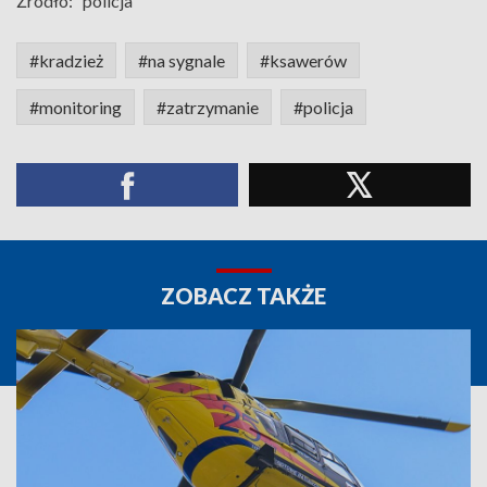
Źródło:
policja
#kradzież
#na sygnale
#ksawerów
#monitoring
#zatrzymanie
#policja
ZOBACZ TAKŻE