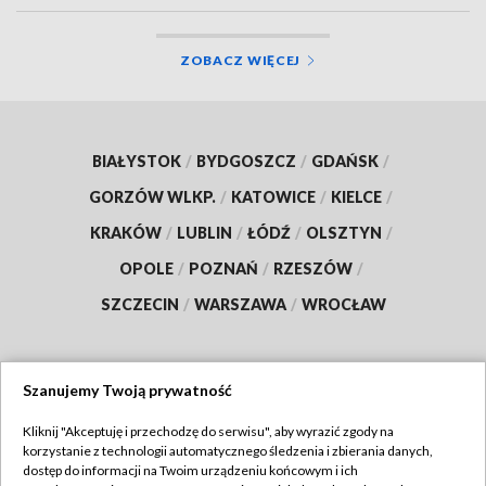
ZOBACZ WIĘCEJ
BIAŁYSTOK
/
BYDGOSZCZ
/
GDAŃSK
/
GORZÓW WLKP.
/
KATOWICE
/
KIELCE
/
KRAKÓW
/
LUBLIN
/
ŁÓDŹ
/
OLSZTYN
/
OPOLE
/
POZNAŃ
/
RZESZÓW
/
SZCZECIN
/
WARSZAWA
/
WROCŁAW
Szanujemy Twoją prywatność
Dołącz do nas:
Kliknij "Akceptuję i przechodzę do serwisu", aby wyrazić zgody na
korzystanie z technologii automatycznego śledzenia i zbierania danych,
TVP
dostęp do informacji na Twoim urządzeniu końcowym i ich