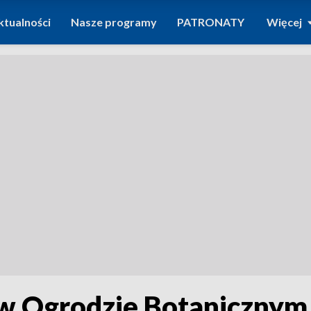
ktualności
Nasze programy
PATRONATY
Więcej
 w Ogrodzie Botanicznym