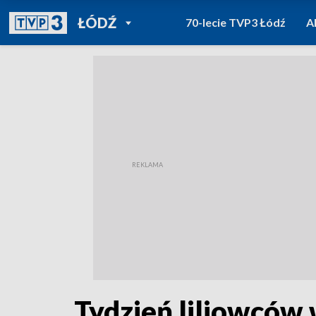
POWRÓT DO
ŁÓDŹ
70-lecie TVP3 Łódź
A
TVP REGIONY
Tydzień liliowców