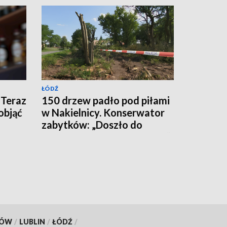
ŁÓDŹ
 Teraz
150 drzew padło pod piłami
objąć
w Nakielnicy. Konserwator
zabytków: „Doszło do
całkowitej destrukcji parku”
KÓW
/
LUBLIN
/
ŁÓDŹ
/