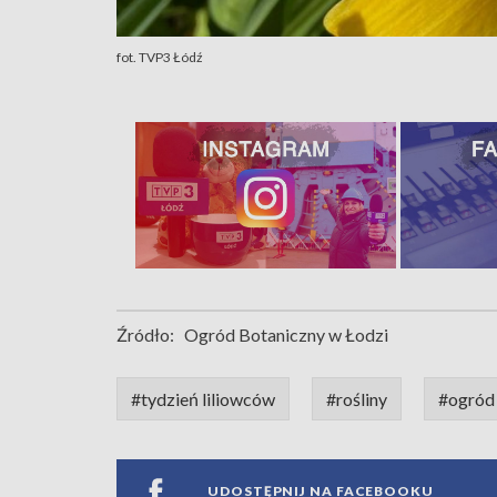
fot. TVP3 Łódź
Źródło:
Ogród Botaniczny w Łodzi
#tydzień liliowców
#rośliny
#ogród
UDOSTĘPNIJ NA FACEBOOKU