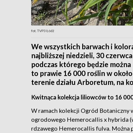
fot. TVP3 Łódź
We wszystkich barwach i kolor
najbliższej niedzieli, 30 czerwc
podczas którego będzie można 
to prawie 16 000 roślin w około
terenie działu Arboretum, na k
Kwitnąca kolekcja liliowców to 16 000
W ramach kolekcji Ogród Botaniczny w
ogrodowego Hemerocallis x hybrida (w 
rdzawego Hemerocallis fulva. Można p