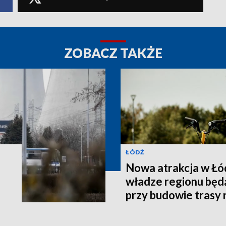
ZOBACZ TAKŻE
ŁÓDŹ
Nowa atrakcja w Łód
władze regionu bę
przy budowie trasy