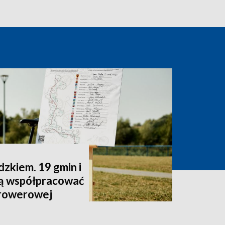
zkiem. 19 gmin i
dą współpracować
 rowerowej