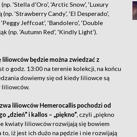
p. ‘Stella d’Oro’, ‘Arctic Snow’, ‘Luxury
 (np. ‘Strawberry Candy’, ‘El Desperado’,
 ‘Peggy Jeffcoat’, ‘Bandolero’, ‘Double
ąk (np. ‘Autumn Red’, ‘Kindly Light’).
ję liliowców będzie można zwiedzać z
t o godz. 13:00 na terenie kolekcji, na końcu
dzania dowiemy się od kiedy liliowce są
 liliowców.
zwa liliowców Hemerocallis pochodzi od
 „dzień” i kallos – „piękno”
, czyli „piękno
ze kwiaty liliowców rozwijają się bowiem
to, iż jest ich dużo na pędzie i nie rozwijają