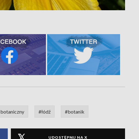
 botaniczny
#łódź
#botanik
UDOSTĘPNIJ NA X