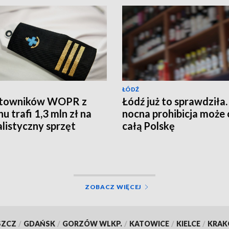
ŁÓDŹ
atowników WOPR z
Łódź już to sprawdziła.
u trafi 1,3 mln zł na
nocna prohibicja może 
alistyczny sprzęt
całą Polskę
ZOBACZ WIĘCEJ
SZCZ
/
GDAŃSK
/
GORZÓW WLKP.
/
KATOWICE
/
KIELCE
/
KRA