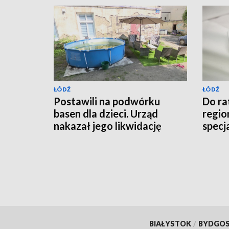
ŁÓDŹ
ŁÓDŹ
Postawili na podwórku
Do r
basen dla dzieci. Urząd
region
nakazał jego likwidację
specj
BIAŁYSTOK
/
BYDGO