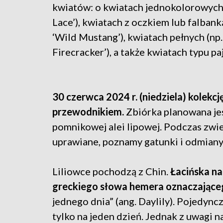
kwiatów: o kwiatach jednokolorowych (n
Lace’), kwiatach z oczkiem lub falbanką
‘Wild Mustang’), kwiatach pełnych (np.
Firecracker’), a także kwiatach typu paj
30 czerwca 2024 r. (niedziela) kolekc
przewodnikiem.
Zbiórka planowana jes
pomnikowej alei lipowej. Podczas zwie
uprawiane, poznamy gatunki i odmiany
Liliowce pochodzą z Chin.
Łacińska na
greckiego słowa hemera oznaczającego
jednego dnia” (ang. Daylily). Pojedync
tylko na jeden dzień. Jednak z uwagi na 