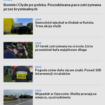
Bonnie i Clyde po polsku. Poszukiwana para zatrzymana
przez kryminalnych
ŁÓDŹ
Samochód wjechał w żłobek w Kutnie.
Trwa akcja służb
ŁÓDŹ
17-latek zatrzymany na crossie. Lista
przewinień była wyjątkowo długa
ŁÓDŹ
Pogoda znów dała się we znaki. Ponad 100
interwencji strażaków
ŁÓDŹ
Wypadek w Opocznie. Służby pracują na
miejscu, są utrudnienia