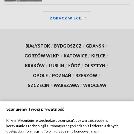
ZOBACZ WIĘCEJ
BIAŁYSTOK
/
BYDGOSZCZ
/
GDAŃSK
/
GORZÓW WLKP.
/
KATOWICE
/
KIELCE
/
KRAKÓW
/
LUBLIN
/
ŁÓDŹ
/
OLSZTYN
/
OPOLE
/
POZNAŃ
/
RZESZÓW
/
SZCZECIN
/
WARSZAWA
/
WROCŁAW
Szanujemy Twoją prywatność
Dołącz do nas:
Kliknij "Akceptuję i przechodzę do serwisu", aby wyrazić zgody na
korzystanie z technologii automatycznego śledzenia i zbierania danych,
TVP
dostęp do informacji na Twoim urządzeniu końcowym i ich